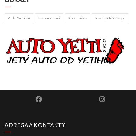
AutoYetti.eu
Financování
Kalkulačka
Postup Při Koupi
ADRESA A KONTAKTY