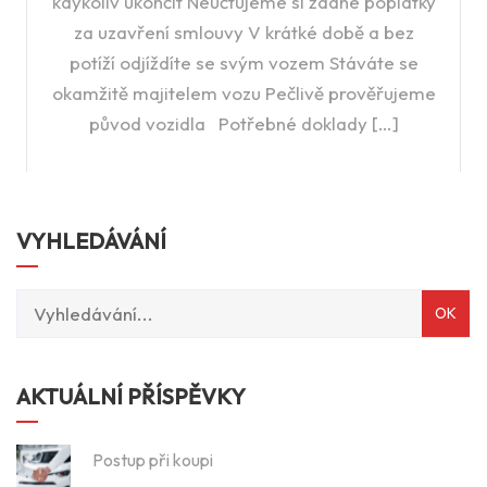
kdykoliv ukončit Neúčtujeme si žádné poplatky
za uzavření smlouvy V krátké době a bez
potíží odjíždíte se svým vozem Stáváte se
okamžitě majitelem vozu Pečlivě prověřujeme
původ vozidla Potřebné doklady […]
VYHLEDÁVÁNÍ
AKTUÁLNÍ PŘÍSPĚVKY
Postup při koupi