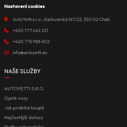
Nastavení cookies
AutoYetti s.r.o., Karlovarská 147/22, 350 02 Cheb
+420 777 642 221
+420 775 988 402
info@autoyetti.eu
NAŠE SLUŽBY
AUTOYETTI S.R.O.
Ojeté vozy
Jak probíhá koupě
Nejčastější dotazy
Služby zákazníkům