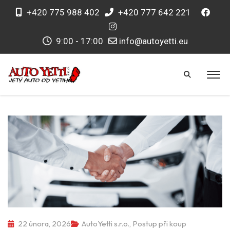
+420 775 988 402
+420 777 642 221
9:00 - 17:00
info@autoyetti.eu
22 února, 2026
AutoYetti s.r.o.
,
Postup při koup