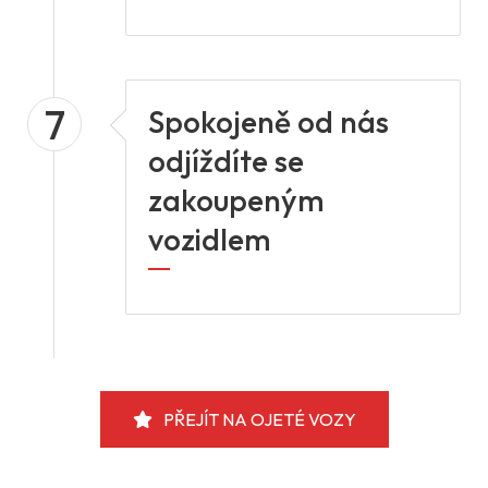
7
Spokojeně od nás
odjíždíte se
zakoupeným
vozidlem
PŘEJÍT NA OJETÉ VOZY