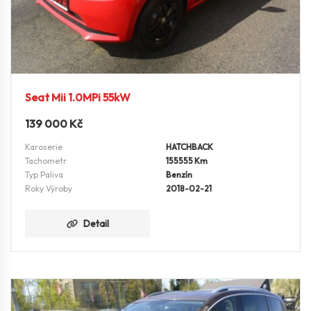
Seat Mii 1.0MPi 55kW
139 000
Kč
Karoserie
HATCHBACK
Tachometr
155555 Km
Typ Paliva
Benzín
Roky Výroby
2018-02-21
Detail