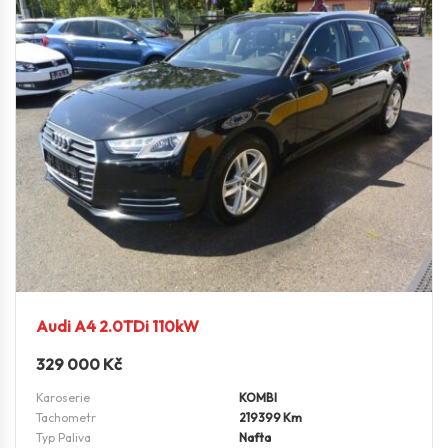
Audi A4 2.0TDi 110kW
329 000
Kč
Karoserie
KOMBI
Tachometr
219399 Km
Typ Paliva
Nafta