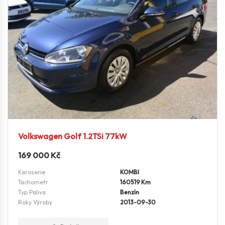
Volkswagen Golf 1.2TSi 77kW
169 000
Kč
Karoserie
KOMBI
Tachometr
160519 Km
Typ Paliva
Benzín
Roky Výroby
2013-09-30