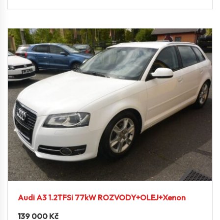
Audi A3 1.2TFSi 77kW ROZVODY+OLEJ+Xenon
139 000
Kč