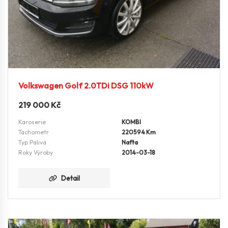
Volkswagen Golf 2.0TDi DSG 110kW
219 000
Kč
Karoserie
KOMBI
Tachometr
220594 Km
Typ Paliva
Nafta
Roky Výroby
2014-03-18
Detail