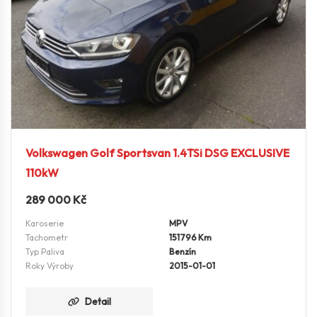
Volkswagen Golf Sportsvan 1.4TSi DSG EXCLUSIVE
110kW
289 000
Kč
Karoserie
MPV
Tachometr
151796 Km
Typ Paliva
Benzín
Roky Výroby
2015-01-01
Detail