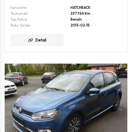
Karoserie
HATCHBACK
Tachometr
237764 Km
Typ Paliva
Benzín
Roky Výroby
2013-02-15
Detail