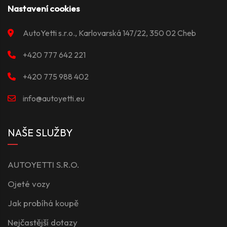
Nastavení cookies
AutoYetti s.r.o., Karlovarská 147/22, 350 02 Cheb
+420 777 642 221
+420 775 988 402
info@autoyetti.eu
NAŠE SLUŽBY
AUTOYETTI S.R.O.
Ojeté vozy
Jak probíhá koupě
Nejčastější dotazy