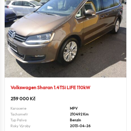
Volkswagen Sharan 1.4TSi LIFE 110kW
259 000
Kč
Karoserie
MPV
Tachometr
210492 Km
Typ Paliva
Benzín
Roky Výroby
2013-04-26