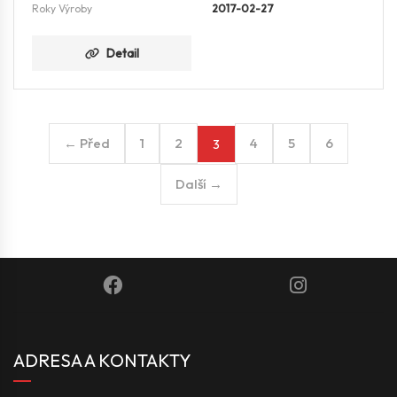
Roky Výroby
2017-02-27
Detail
← Před
1
2
4
5
6
3
Další →
ADRESA A KONTAKTY