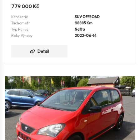
779 000
Kč
Karoserie
SUV OFFROAD
Tachometr
98885 Km
Typ Paliva
Nafta
Roky Výroby
2022-06-14
Detail