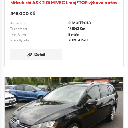
Mitsubishi ASX 2.0i MIVEC 1.maj*TOP výbava a stav
348 000
Kč
Karoserie
SUV OFFROAD
Tachometr
141343 Km
Typ Paliva
Benzín
Roky Výroby
2020-05-15
Detail