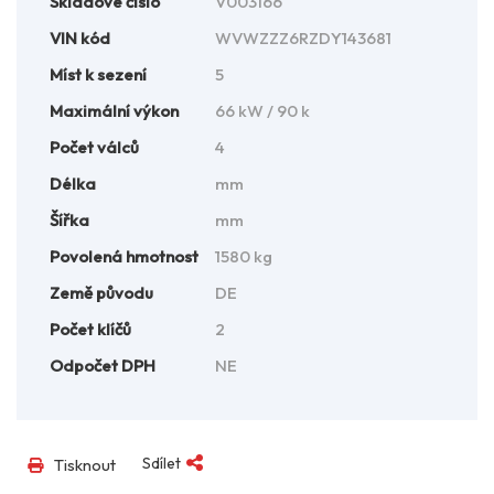
Skladové číslo
V003166
VIN kód
WVWZZZ6RZDY143681
Míst k sezení
5
Maximální výkon
66 kW / 90 k
Počet válců
4
Délka
mm
Šířka
mm
Povolená hmotnost
1580 kg
Země původu
DE
Počet klíčů
2
Odpočet DPH
NE
Sdílet
Tisknout