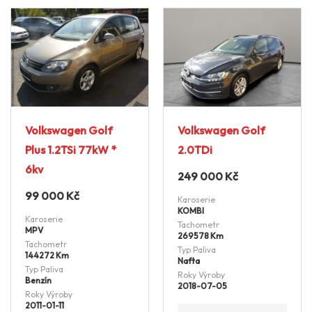
Volkswagen Golf
Volkswagen Golf
Plus 1.2TSi 77kW *
2.0TDi
6kv
249 000
Kč
99 000
Kč
Karoserie
KOMBI
Karoserie
Tachometr
MPV
269578 Km
Tachometr
Typ Paliva
144272 Km
Nafta
Typ Paliva
Roky Výroby
Benzín
2018-07-05
Roky Výroby
2011-01-11