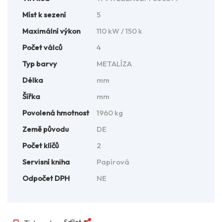
Míst k sezení
5
Maximální výkon
110 kW / 150 k
Počet válců
4
Typ barvy
METALÍZA
Délka
mm
Šířka
mm
Povolená hmotnost
1960 kg
Země původu
DE
Počet klíčů
2
Servisní kniha
Papírová
Odpočet DPH
NE
Sdílet