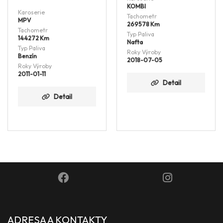
KOMBI
Karoserie
Tachometr
MPV
269578 Km
Tachometr
Typ Paliva
144272 Km
Nafta
Typ Paliva
Roky Výroby
Benzín
2018-07-05
Roky Výroby
2011-01-11
Detail
Detail
ADRESA A KONTAKTY