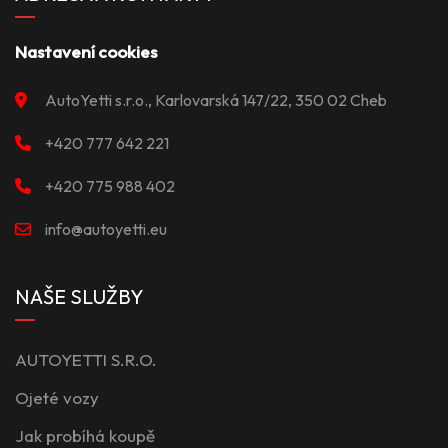
Nastavení cookies
AutoYetti s.r.o., Karlovarská 147/22, 350 02 Cheb
+420 777 642 221
+420 775 988 402
info@autoyetti.eu
NAŠE SLUŽBY
AUTOYETTI S.R.O.
Ojeté vozy
Jak probíhá koupě