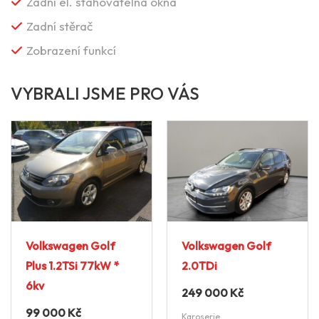
Zadní el. stahovatelná okna
Zadní stěrač
Zobrazení funkcí
VYBRALI JSME PRO VÁS
Volkswagen Golf
Volkswagen Golf
Plus 1.2TSi 77kW *
2.0TDi
6kv
249 000
Kč
99 000
Kč
Karoserie