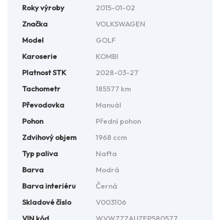
Roky výroby
2015-01-02
Značka
VOLKSWAGEN
Model
GOLF
Karoserie
KOMBI
Platnost STK
2028-03-27
Tachometr
185577 km
Převodovka
Manuál
Pohon
Přední pohon
Zdvihový objem
1968 ccm
Typ paliva
Nafta
Barva
Modrá
Barva interiéru
Černá
Skladové číslo
V003106
VIN kód
WVWZZZAUZFP580577