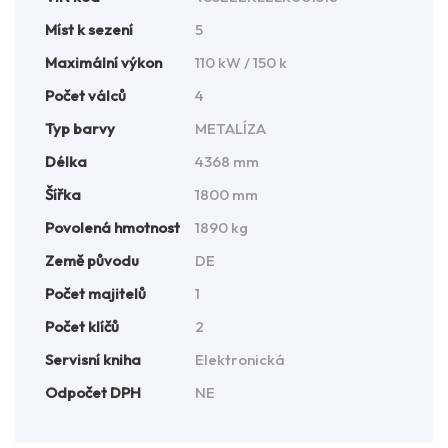
Míst k sezení
5
Maximální výkon
110 kW / 150 k
Počet válců
4
Typ barvy
METALÍZA
Délka
4368 mm
Šířka
1800 mm
Povolená hmotnost
1890 kg
Země původu
DE
Počet majitelů
1
Počet klíčů
2
Servisní kniha
Elektronická
Odpočet DPH
NE