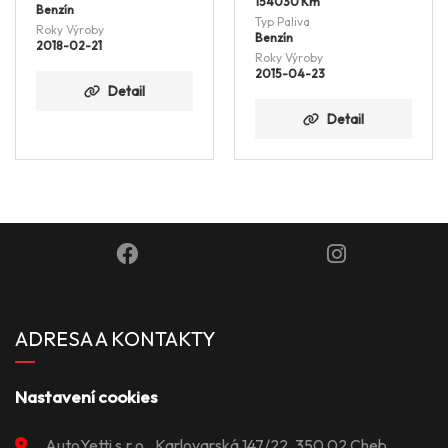
154030 Km
Benzín
Typ Paliva
Roky Výroby
Benzín
2018-02-21
Roky Výroby
2015-04-23
Detail
Detail
ADRESA A KONTAKTY
Nastavení cookies
AutoYetti s.r.o., Karlovarská 147/22, 350 02 Cheb