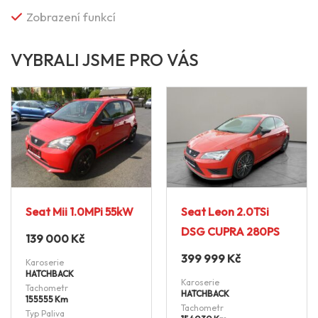
Zobrazení funkcí
VYBRALI JSME PRO VÁS
Seat Mii 1.0MPi 55kW
Seat Leon 2.0TSi
DSG CUPRA 280PS
139 000
Kč
399 999
Kč
Karoserie
HATCHBACK
Karoserie
Tachometr
HATCHBACK
155555 Km
Tachometr
Typ Paliva