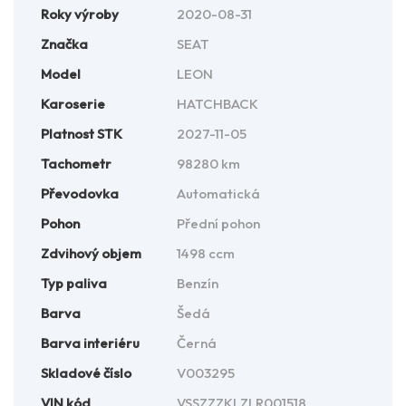
Roky výroby
2020-08-31
Značka
SEAT
Model
LEON
Karoserie
HATCHBACK
Platnost STK
2027-11-05
Tachometr
98280 km
Převodovka
Automatická
Pohon
Přední pohon
Zdvihový objem
1498 ccm
Typ paliva
Benzín
Barva
Šedá
Barva interiéru
Černá
Skladové číslo
V003295
VIN kód
VSSZZZKLZLR001518