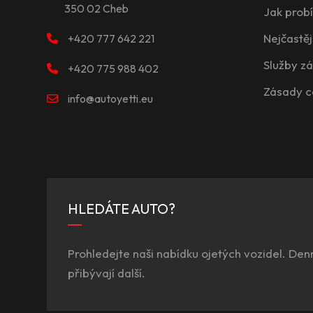
350 02 Cheb
Jak prob
Nejčastěj
+420 777 642 221
Služby z
+420 775 988 402
Zásady c
info@autoyetti.eu
HLEDÁTE AUTO?
Prohledejte naši nabídku ojetých vozidel. Den
přibývají další.