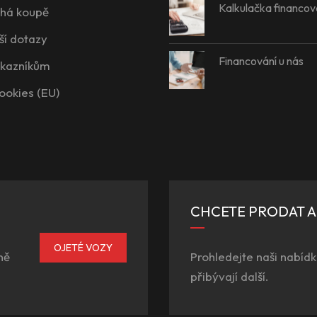
Kalkulačka financov
íhá koupě
ší dotazy
Financování u nás
ákazníkům
ookies (EU)
CHCETE PRODAT 
OJETÉ VOZY
ně
Prohledejte naši nabídk
přibývají další.