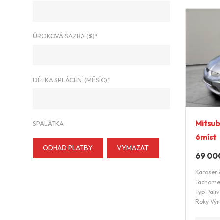
ÚROKOVÁ SAZBA (%)*
DÉLKA SPLÁCENÍ (MĚSÍC)*
Mitsub
SPALÁTKA
6míst
ODHAD PLATBY
VYMAZAT
69 00
Karoseri
Tachome
Typ Paliv
Roky Výr