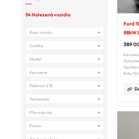
54
Nalezená vozidla
Ford T
88kW L
Roky výroby
389 0
Značka
Karoseri
Model
Tachome
Typ Paliv
Karoserie
Roky Výr
Platnost STK
De
Tachometr
Převodovka
Pohon