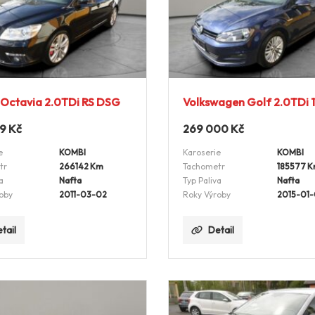
Octavia 2.0TDi RS DSG
Volkswagen Golf 2.0TDi
99
Kč
269 000
Kč
e
KOMBI
Karoserie
KOMBI
tr
266142 Km
Tachometr
185577 
a
Nafta
Typ Paliva
Nafta
oby
2011-03-02
Roky Výroby
2015-01
tail
Detail