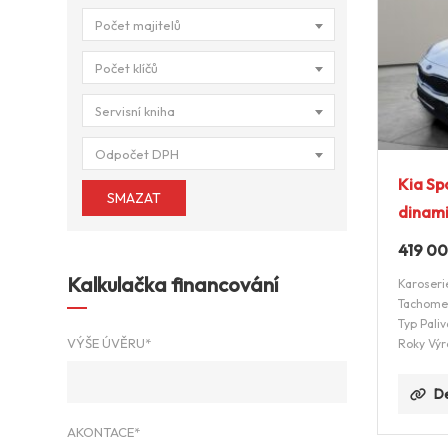
Počet majitelů
Počet klíčů
Servisní kniha
Odpočet DPH
Kia Sp
SMAZAT
dinam
419 0
Kalkulačka financování
Karoseri
Tachome
Typ Paliv
VÝŠE ÚVĚRU*
Roky Výr
De
AKONTACE*