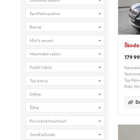
Zdvihový objem
Spotřeba paliva
Barva
Míst k sezení
Škoda 
Maximální výkon
179 9
Počet válců
Karoseri
Tachome
Typ Paliv
Typ barvy
Roky Výr
Délka
De
Šířka
Povolená hmotnost
Země původu