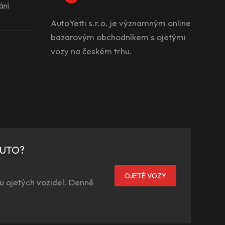
ání
AutoYetti s.r.o. je významným online
bazarovým obchodníkem s ojetými
vozy na českém trhu.
AUTO?
OJETÉ VOZY
u ojetých vozidel. Denně