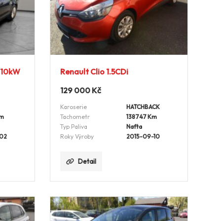
 110kW
Renault Clio 1.5CDi
129 000
Kč
Karoserie
HATCHBACK
Km
Tachometr
138747 Km
Typ Paliva
Nafta
-02
Roky Výroby
2015-09-10
Detail