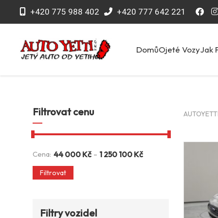
+420 775 988 402
+420 777 642 221
Domů
Ojeté Vozy
Jak 
Filtrovat cenu
AUTOYETTI 
-
Cena:
44 000
Kč
1 250 100
Kč
Filtrovat
Filtry vozidel