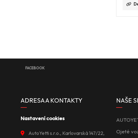
De
FACEBOOK
ADRESA A KONTAKTY
NAŠE S
Nastavení cookies
AUTOYETT
Ojeté vo
AutoYetti s.r.o., Karlovarská 147/22,