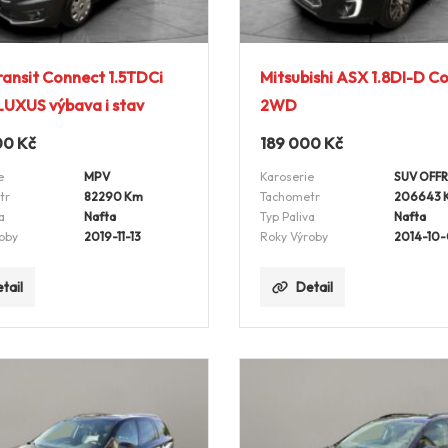
ransit Connect 1.5TDCi
Mitsubishi ASX 1.8DI-D C
UXUS výbava i stav
2WD
00
Kč
189 000
Kč
e
MPV
Karoserie
SUV OFF
tr
82290 Km
Tachometr
206643 
a
Nafta
Typ Paliva
Nafta
oby
2019-11-13
Roky Výroby
2014-10-
tail
Detail