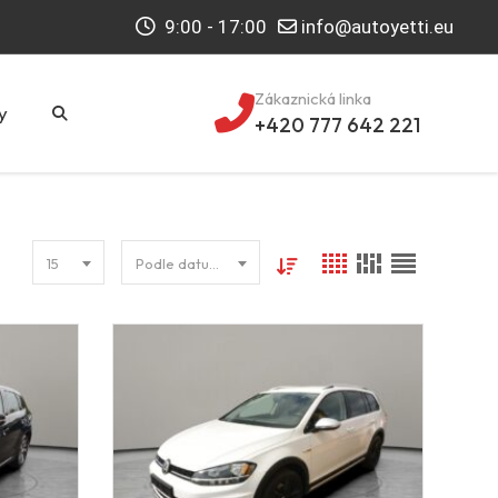
9:00 - 17:00
info@autoyetti.eu
Zákaznická linka
y
+420 777 642 221
15
Podle datumu