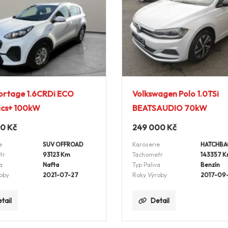
ortage 1.6CRDi ECO
Volkswagen Polo 1.0TSi
ics+ 100kW
BEATSAUDIO 70kW
00
Kč
249 000
Kč
e
SUV OFFROAD
Karoserie
HATCHBA
tr
93123 Km
Tachometr
143357 
a
Nafta
Typ Paliva
Benzín
oby
2021-07-27
Roky Výroby
2017-09
tail
Detail