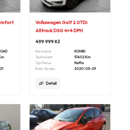
omfort
Volkswagen Golf 2.0TDi
Alltrack DSG 4×4 DPH
499 999
Kč
ROAD
Karoserie
KOMBI
Km
Tachometr
51402 Km
Typ Paliva
Nafta
01
Roky Výroby
2020-05-29
Detail