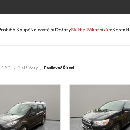
Probíhá Koupě
Nejčastější Dotazy
Služby Zákazníkům
Kontakt
S.R.O.
Ojeté Vozy
Posilovač Řízení