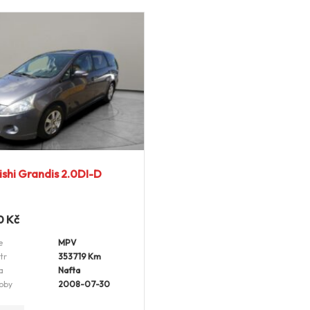
ishi Grandis 2.0DI-D
0
Kč
e
MPV
tr
353719 Km
a
Nafta
oby
2008-07-30