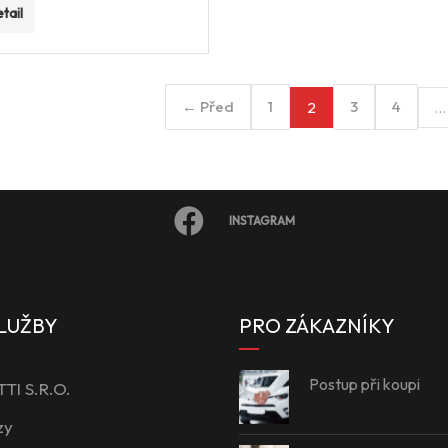
tail
← Před
1
3
4
2
…
INSTAGRAM
LUŽBY
PRO ZÁKAZNÍKY
Postup při koupi
I S.R.O.
zy