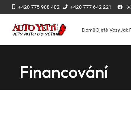
+420 775 988 402
+420 777 642 221
Domů
Ojeté Vozy
Jak 
Financování