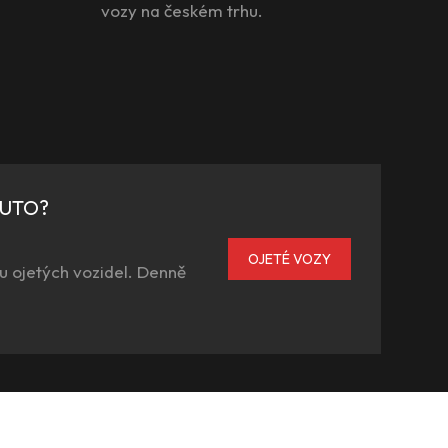
vozy na českém trhu.
AUTO?
OJETÉ VOZY
u ojetých vozidel. Denně