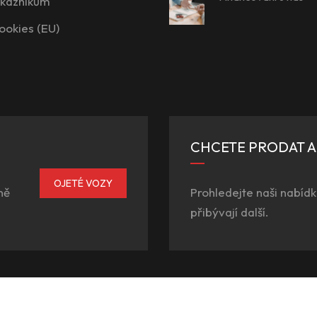
ákazníkům
ookies (EU)
CHCETE PRODAT 
OJETÉ VOZY
ně
Prohledejte naši nabídk
přibývají další.