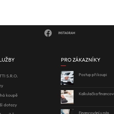
INSTAGRAM
LUŽBY
PRO ZÁKAZNÍKY
Postup při koupi
I S.R.O.
zy
Kalkulačka financov
íhá koupě
ší dotazy
Financování u nás