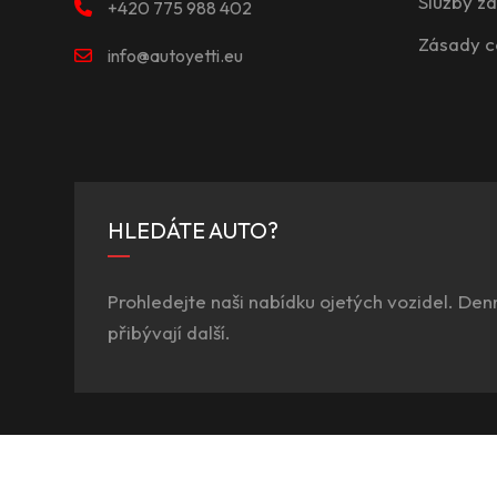
Služby z
+420 775 988 402
Zásady c
info@autoyetti.eu
HLEDÁTE AUTO?
Prohledejte naši nabídku ojetých vozidel. Den
přibývají další.