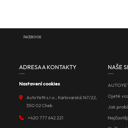
FACEBOOK
ADRESA A KONTAKTY
NAŠE S
Nastavení cookies
AUTOYETT
Ojeté vo
AutoYetti s.r.o., Karlovarská 147/22,
350 02 Cheb
Jak prob
Nejčastěj
+420 777 642 221