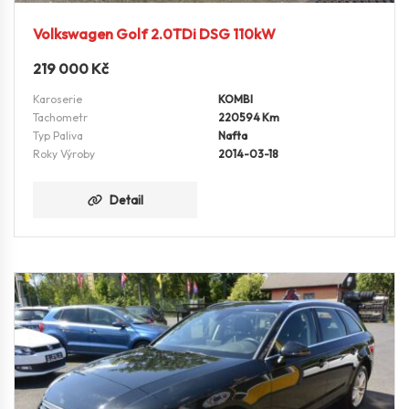
Volkswagen Golf 2.0TDi DSG 110kW
219 000
Kč
Karoserie
KOMBI
Tachometr
220594 Km
Typ Paliva
Nafta
Roky Výroby
2014-03-18
Detail