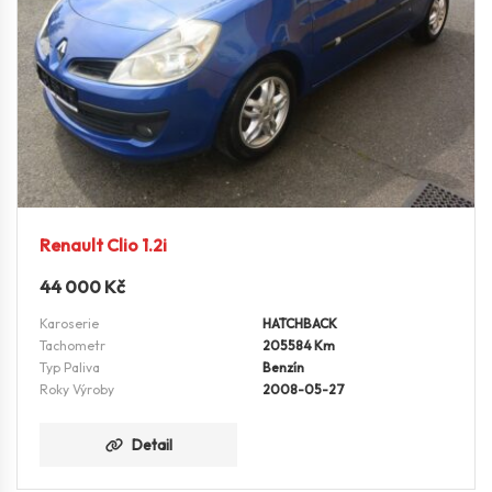
Renault Clio 1.2i
44 000
Kč
Karoserie
HATCHBACK
Tachometr
205584 Km
Typ Paliva
Benzín
Roky Výroby
2008-05-27
Detail