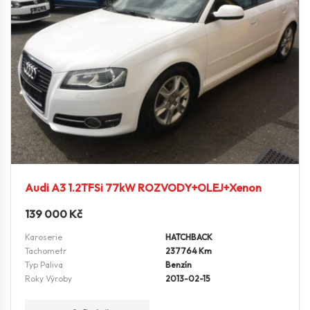
Audi A3 1.2TFSi 77kW ROZVODY+OLEJ+Xenon
139 000
Kč
Karoserie
HATCHBACK
Tachometr
237764 Km
Typ Paliva
Benzín
Roky Výroby
2013-02-15