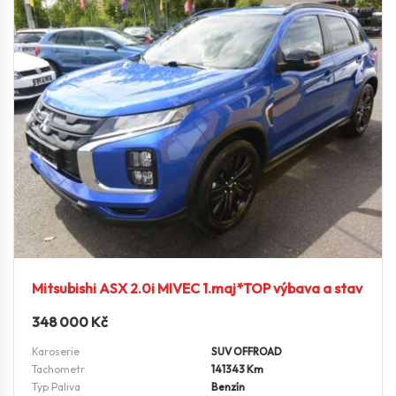
Mitsubishi ASX 2.0i MIVEC 1.maj*TOP výbava a stav
348 000
Kč
Karoserie
SUV OFFROAD
Tachometr
141343 Km
Typ Paliva
Benzín