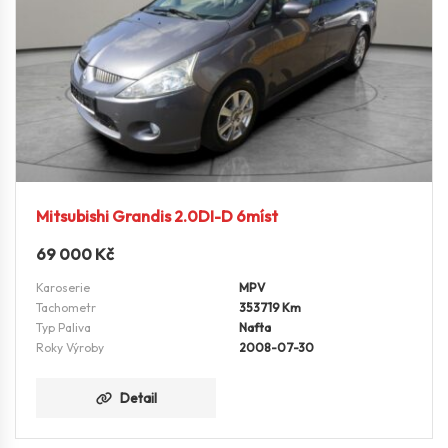
Mitsubishi Grandis 2.0DI-D 6míst
69 000
Kč
Karoserie
MPV
Tachometr
353719 Km
Typ Paliva
Nafta
Roky Výroby
2008-07-30
Detail