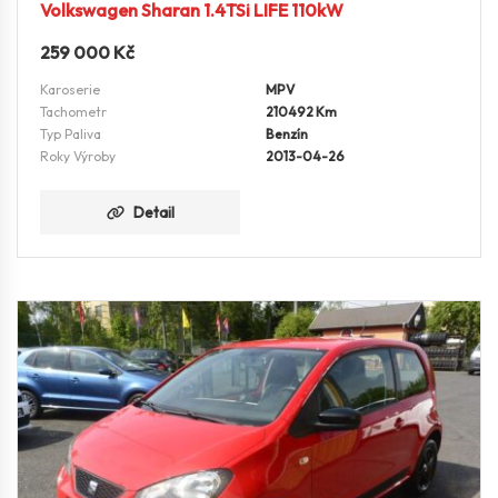
Volkswagen Sharan 1.4TSi LIFE 110kW
259 000
Kč
Karoserie
MPV
Tachometr
210492 Km
Typ Paliva
Benzín
Roky Výroby
2013-04-26
Detail