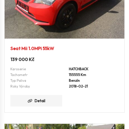
Seat Mii 1.0MPi 55kW
139 000
Kč
Karoserie
HATCHBACK
Tachometr
155555 Km
Typ Paliva
Benzín
Roky Výroby
2018-02-21
Detail