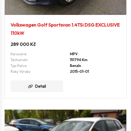
Volkswagen Golf Sportsvan 1.4TSi DSG EXCLUSIVE
110kW
289 000
Kč
Karoserie
MPV
Tachometr
151796 Km
Typ Paliva
Benzín
Roky Výroby
2015-01-01
Detail