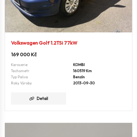
Volkswagen Golf 1.2TSi 77kW
169 000
Kč
Karoserie
KOMBI
Tachometr
160519 Km
Typ Paliva
Benzín
Roky Výroby
2013-09-30
Detail