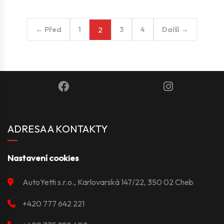
← Před
1
3
4
Další →
2
ADRESA A KONTAKTY
Nastavení cookies
AutoYetti s.r.o., Karlovarská 147/22, 350 02 Cheb
+420 777 642 221