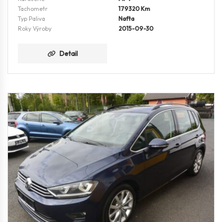
Tachometr
179320 Km
Typ Paliva
Nafta
Roky Výroby
2015-09-30
Detail