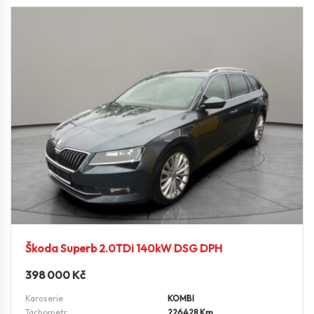
Škoda Superb 2.0TDi 140kW DSG DPH
398 000
Kč
Karoserie
KOMBI
Tachometr
226428 Km