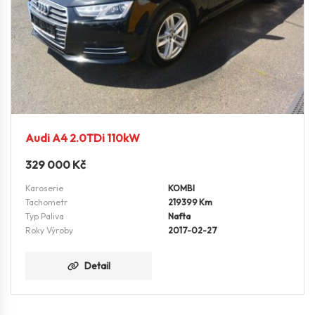
Audi A4 2.0TDi 110kW
329 000
Kč
Karoserie
KOMBI
Tachometr
219399 Km
Typ Paliva
Nafta
Roky Výroby
2017-02-27
Detail