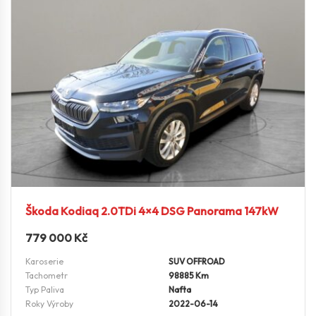
Škoda Kodiaq 2.0TDi 4×4 DSG Panorama 147kW
779 000
Kč
Karoserie
SUV OFFROAD
Tachometr
98885 Km
Typ Paliva
Nafta
Roky Výroby
2022-06-14