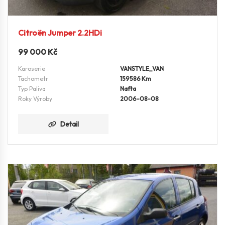
Citroën Jumper 2.2HDi
99 000
Kč
Karoserie
VANSTYLE_VAN
Tachometr
159586 Km
Typ Paliva
Nafta
Roky Výroby
2006-08-08
Detail