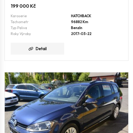
199 000
Kč
Karoserie
HATCHBACK
Tachometr
96882 Km
Typ Paliva
Benzín
Roky Výroby
2017-03-22
Detail