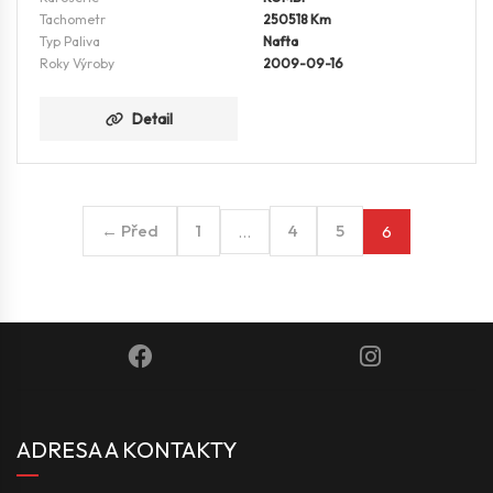
Tachometr
250518 Km
Typ Paliva
Nafta
Roky Výroby
2009-09-16
Detail
← Před
1
4
5
…
6
ADRESA A KONTAKTY