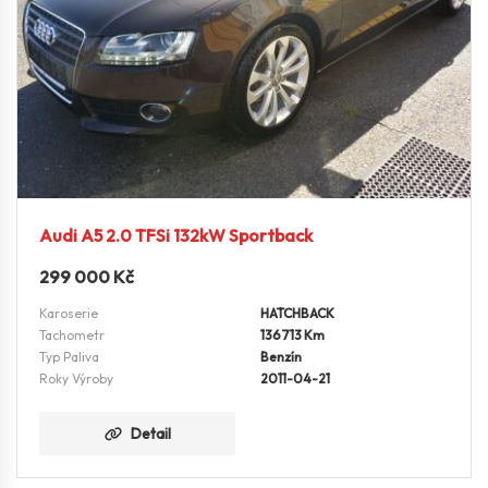
Audi A5 2.0 TFSi 132kW Sportback
299 000
Kč
Karoserie
HATCHBACK
Tachometr
136713 Km
Typ Paliva
Benzín
Roky Výroby
2011-04-21
Detail