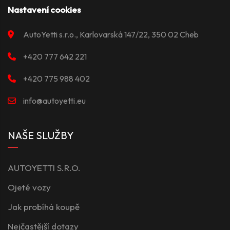
Nastavení cookies
AutoYetti s.r.o., Karlovarská 147/22, 350 02 Cheb
+420 777 642 221
+420 775 988 402
info@autoyetti.eu
NAŠE SLUŽBY
AUTOYETTI S.R.O.
Ojeté vozy
Jak probíhá koupě
Nejčastější dotazy