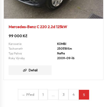
Mercedes-Benz C 220 2.2d 125kW
99 000
Kč
Karoserie
KOMBI
Tachometr
250518 Km
Typ Paliva
Nafta
Roky Výroby
2009-09-16
Detail
← Před
1
3
4
…
5