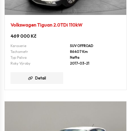
Volkswagen Tiguan 2.0TDi 110kW
469 000
Kč
Karoserie
SUV OFFROAD
Tachometr
86407 Km
Typ Paliva
Nafta
Roky Výroby
2017-03-21
Detail