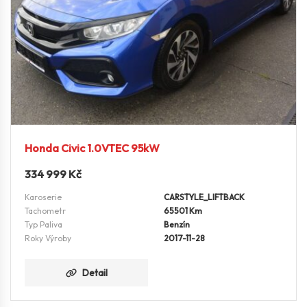
Honda Civic 1.0VTEC 95kW
334 999
Kč
Karoserie
CARSTYLE_LIFTBACK
Tachometr
65501 Km
Typ Paliva
Benzín
Roky Výroby
2017-11-28
Detail