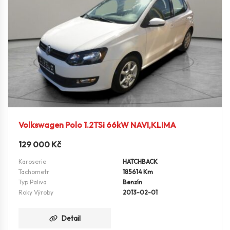
Volkswagen Polo 1.2TSi 66kW NAVI,KLIMA
129 000
Kč
Karoserie
HATCHBACK
Tachometr
185614 Km
Typ Paliva
Benzín
Roky Výroby
2013-02-01
Detail