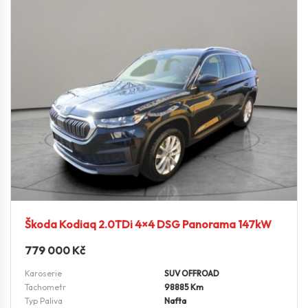
Škoda Kodiaq 2.0TDi 4×4 DSG Panorama 147kW
779 000
Kč
Karoserie
SUV OFFROAD
Tachometr
98885 Km
Typ Paliva
Nafta