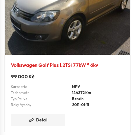
Volkswagen Golf Plus 1.2TSi 77kW * 6kv
99 000
Kč
Karoserie
MPV
Tachometr
144272 Km
Typ Paliva
Benzín
Roky Výroby
2011-01-11
Detail