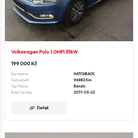
Volkswagen Polo 1.0MPi 55kW
199 000
Kč
Karoserie
HATCHBACK
Tachometr
96882 Km
Typ Paliva
Benzín
Roky Výroby
2017-03-22
Detail