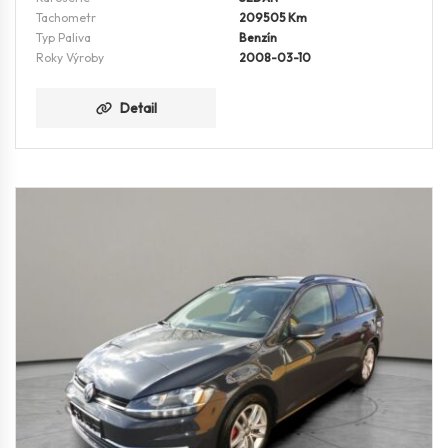
Tachometr
209505 Km
Typ Paliva
Benzín
Roky Výroby
2008-03-10
Detail