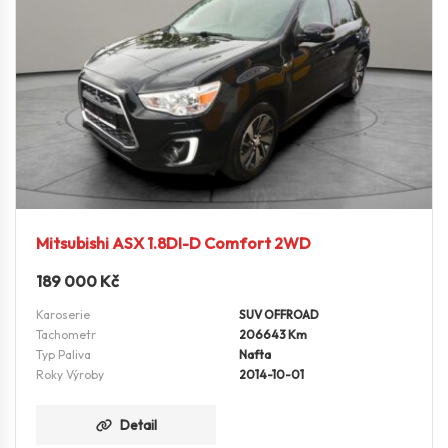
Mitsubishi ASX 1.8DI-D Comfort 2WD
189 000
Kč
Karoserie
SUV OFFROAD
Tachometr
206643 Km
Typ Paliva
Nafta
Roky Výroby
2014-10-01
Detail