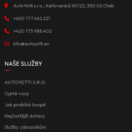
AutoYetti s.r.o., Karlovarská 147/22, 350 02 Cheb
+420 777 642 221
+420 775 988 402
info@autoyetti.eu
NAŠE SLUŽBY
AUTOYETTI S.R.O.
Ojeté vozy
Jak probíhá koupě
Nejčastější dotazy
Služby zákazníkům