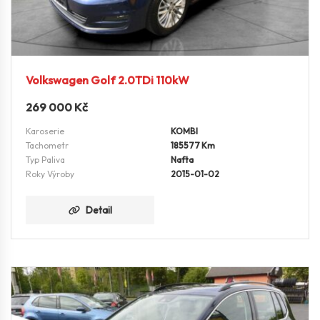
Volkswagen Golf 2.0TDi 110kW
269 000
Kč
Karoserie
KOMBI
Tachometr
185577 Km
Typ Paliva
Nafta
Roky Výroby
2015-01-02
Detail