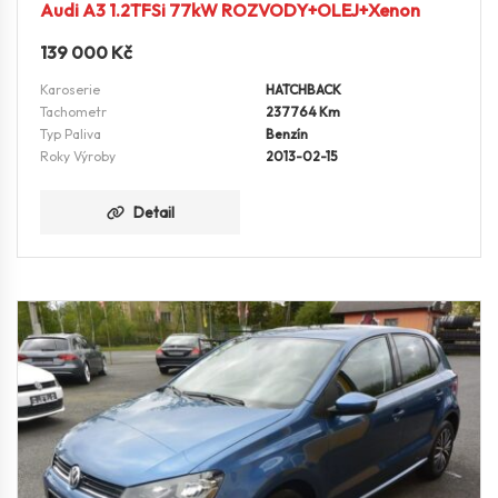
Audi A3 1.2TFSi 77kW ROZVODY+OLEJ+Xenon
139 000
Kč
Karoserie
HATCHBACK
Tachometr
237764 Km
Typ Paliva
Benzín
Roky Výroby
2013-02-15
Detail