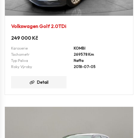
Volkswagen Golf 2.0TDi
249 000
Kč
Karoserie
KOMBI
Tachometr
269578 Km
Typ Paliva
Nafta
Roky Výroby
2018-07-05
Detail