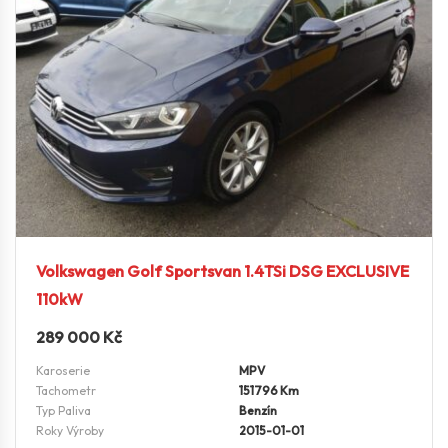
Volkswagen Golf Sportsvan 1.4TSi DSG EXCLUSIVE
110kW
289 000
Kč
Karoserie
MPV
Tachometr
151796 Km
Typ Paliva
Benzín
Roky Výroby
2015-01-01