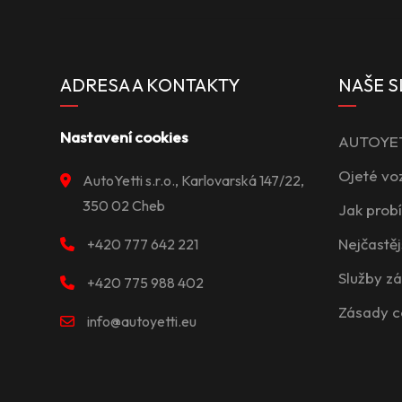
ADRESA A KONTAKTY
NAŠE S
Nastavení cookies
AUTOYETT
Ojeté vo
AutoYetti s.r.o., Karlovarská 147/22,
350 02 Cheb
Jak prob
Nejčastěj
+420 777 642 221
Služby z
+420 775 988 402
Zásady c
info@autoyetti.eu