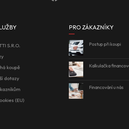
LUŽBY
PRO ZÁKAZNÍKY
Postup při koupi
I S.R.O.
zy
Kalkulačka financov
íhá koupě
ší dotazy
Financování u nás
ákazníkům
ookies (EU)