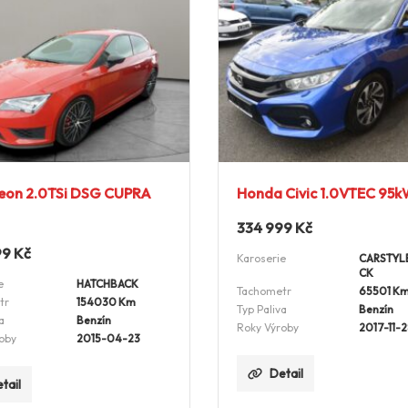
eon 2.0TSi DSG CUPRA
Honda Civic 1.0VTEC 95
334 999
Kč
99
Kč
Karoserie
CARSTYL
CK
e
HATCHBACK
Tachometr
65501 K
tr
154030 Km
Typ Paliva
Benzín
a
Benzín
Roky Výroby
2017-11-2
oby
2015-04-23
Detail
tail