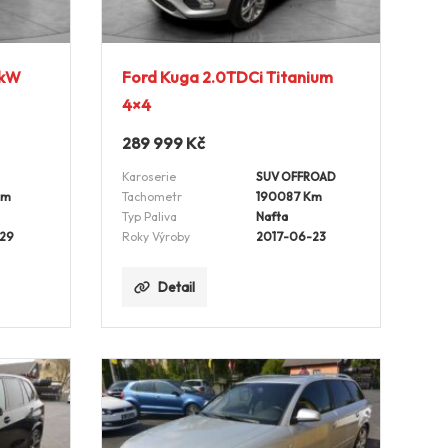
0kW
Ford Kuga 2.0TDCi Titanium
4×4
289 999
Kč
Karoserie
SUV OFFROAD
Km
Tachometr
190087 Km
Typ Paliva
Nafta
-29
Roky Výroby
2017-06-23
Detail