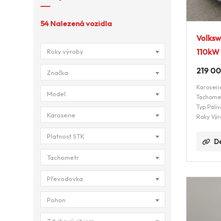
54
Nalezená vozidla
Volksw
110kW
Roky výroby
219 0
Značka
Karoseri
Model
Tachome
Typ Paliv
Karoserie
Roky Výr
Platnost STK
De
Tachometr
Převodovka
Pohon