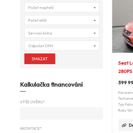
Počet majitelů
Počet klíčů
Servisní kniha
Odpočet DPH
SMAZAT
Seat L
280PS
399 9
Kalkulačka financování
Karoseri
Tachome
VÝŠE ÚVĚRU*
Typ Paliv
Roky Výr
De
AKONTACE*