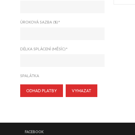
ÚROKOVÁ SAZBA (%)*
DÉLKA SPLÁCENÍ (MĚSÍC)*
SPALÁTKA
ODHAD PLATBY
VYMAZAT
FACEBOOK