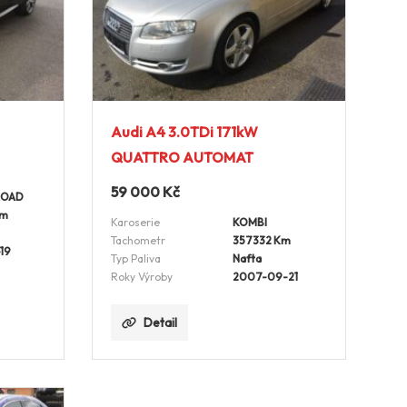
Audi A4 3.0TDi 171kW
QUATTRO AUTOMAT
59 000
Kč
ROAD
Km
Karoserie
KOMBI
Tachometr
357332 Km
19
Typ Paliva
Nafta
Roky Výroby
2007-09-21
Detail