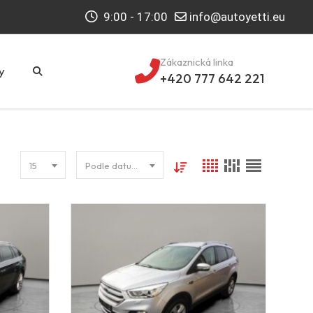
9:00 - 17:00
info@autoyetti.eu
Zákaznická linka
y
+420 777 642 221
15
Podle datumu