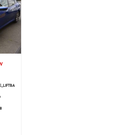
kW
E_LIFTBA
m
8