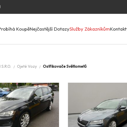
Probíhá Koupě
Nejčastější Dotazy
Služby Zákazníkům
Kontakt
S.R.O.
Ojeté Vozy
Ostřikovače Světlometů