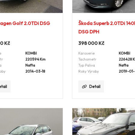
agen Golf 2.0TDi DSG
Škoda Superb 2.0TDi 14
DSG DPH
00
Kč
398 000
Kč
e
KOMBI
Karoserie
KOMBI
tr
220594 Km
Tachometr
226428 
a
Nafta
Typ Paliva
Nafta
oby
2014-03-18
Roky Výroby
2019-01
tail
Detail