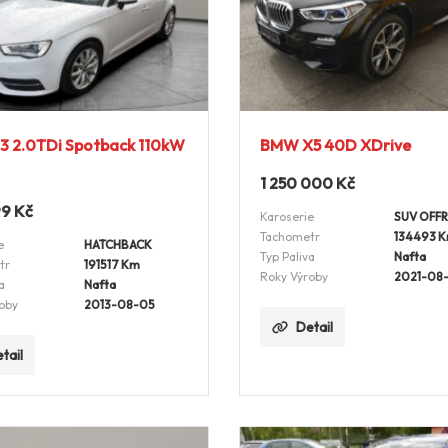
3 2.0TDi Spotback 110kW
BMW X5 40D XDrive
1 250 000
Kč
99
Kč
Karoserie
SUV OFF
Tachometr
134493 
e
HATCHBACK
Typ Paliva
Nafta
tr
191517 Km
Roky Výroby
2021-08-
a
Nafta
oby
2013-08-05
Detail
tail