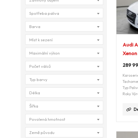
Zdvihový objem
Spotřeba paliva
Barva
Míst k sezení
Audi A
Xenon
Maximální výkon
289 9
Počet válců
Karoseri
Typ barvy
Tachome
Typ Paliv
Délka
Roky Výr
Šířka
De
Povolená hmotnost
Země původu