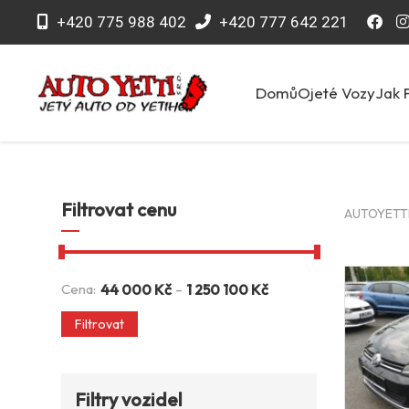
+420 775 988 402
+420 777 642 221
Domů
Ojeté Vozy
Jak 
Filtrovat cenu
AUTOYETTI 
-
Cena:
44 000
Kč
1 250 100
Kč
Filtrovat
Filtry vozidel