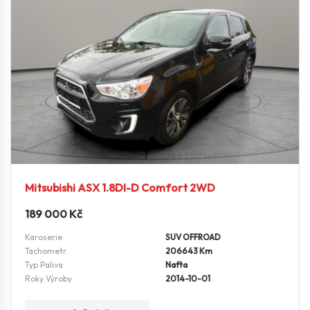
Mitsubishi ASX 1.8DI-D Comfort 2WD
189 000
Kč
Karoserie
SUV OFFROAD
Tachometr
206643 Km
Typ Paliva
Nafta
Roky Výroby
2014-10-01