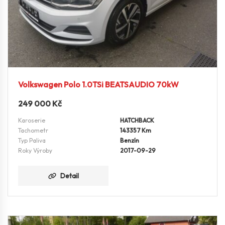
Volkswagen Polo 1.0TSi BEATSAUDIO 70kW
249 000
Kč
Karoserie
HATCHBACK
Tachometr
143357 Km
Typ Paliva
Benzín
Roky Výroby
2017-09-29
Detail