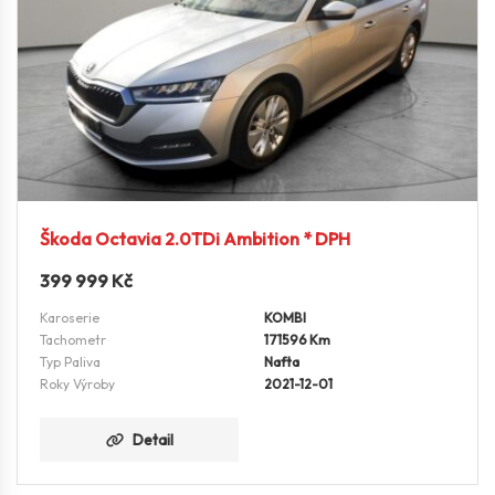
Škoda Octavia 2.0TDi Ambition * DPH
399 999
Kč
Karoserie
KOMBI
Tachometr
171596 Km
Typ Paliva
Nafta
Roky Výroby
2021-12-01
Detail