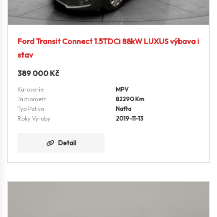
Ford Transit Connect 1.5TDCi 88kW LUXUS výbava i
stav
389 000
Kč
Karoserie
MPV
Tachometr
82290 Km
Typ Paliva
Nafta
Roky Výroby
2019-11-13
Detail