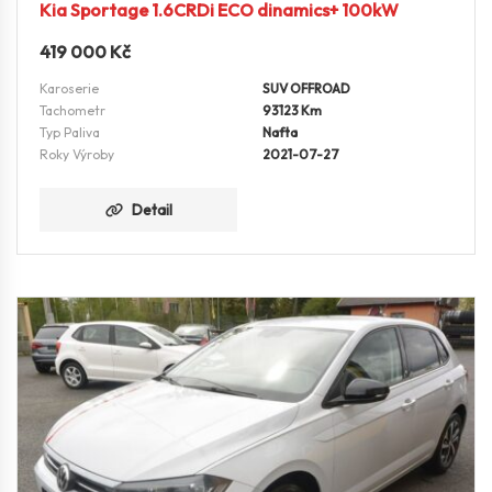
Kia Sportage 1.6CRDi ECO dinamics+ 100kW
419 000
Kč
Karoserie
SUV OFFROAD
Tachometr
93123 Km
Typ Paliva
Nafta
Roky Výroby
2021-07-27
Detail