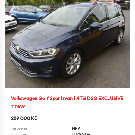
Volkswagen Golf Sportsvan 1.4TSi DSG EXCLUSIVE
110kW
289 000
Kč
Karoserie
MPV
Tachometr
151796 Km