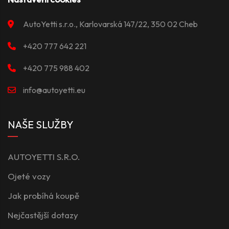
AutoYetti s.r.o., Karlovarská 147/22, 350 02 Cheb
+420 777 642 221
+420 775 988 402
info@autoyetti.eu
NAŠE SLUŽBY
AUTOYETTI S.R.O.
Ojeté vozy
Jak probíhá koupě
Nejčastější dotazy