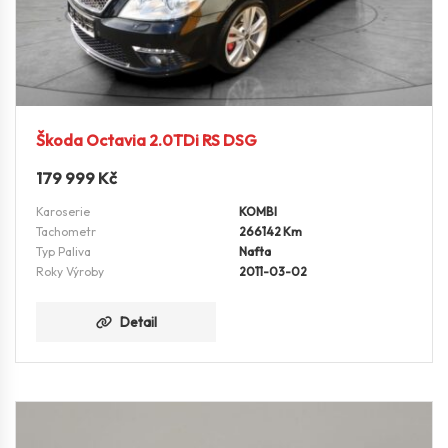
Škoda Octavia 2.0TDi RS DSG
179 999
Kč
Karoserie
KOMBI
Tachometr
266142 Km
Typ Paliva
Nafta
Roky Výroby
2011-03-02
Detail