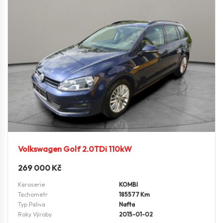
Volkswagen Golf 2.0TDi 110kW
269 000
Kč
Karoserie
KOMBI
Tachometr
185577 Km
Typ Paliva
Nafta
Roky Výroby
2015-01-02