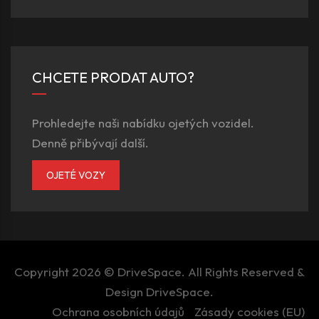
CHCETE PRODAT AUTO?
Prohledejte naši nabídku ojetých vozidel.
Denně přibývají další.
OJETÉ VOZY
Copyright 2026 ©
DriveSpace
. All Rights Reserved &
Design
DriveSpace
.
Ochrana osobních údajů
Zásady cookies (EU)