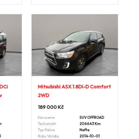
TDCi
Mitsubishi ASX 1.8DI-D Comfort
v
2WD
189 000
Kč
Karoserie
SUV OFFROAD
m
Tachometr
206643 Km
Typ Paliva
Nafta
3
Roky Výroby
2014-10-01