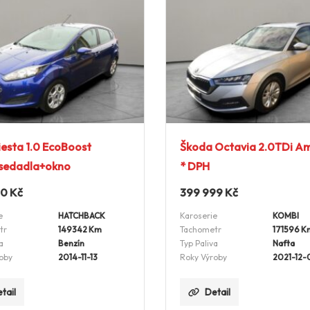
iesta 1.0 EcoBoost
Škoda Octavia 2.0TDi Am
.sedadla+okno
* DPH
00
Kč
399 999
Kč
e
HATCHBACK
Karoserie
KOMBI
tr
149342 Km
Tachometr
171596 K
a
Benzín
Typ Paliva
Nafta
oby
2014-11-13
Roky Výroby
2021-12-
tail
Detail