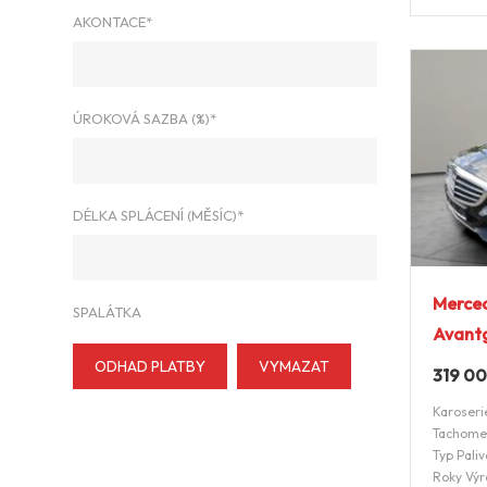
AKONTACE*
ÚROKOVÁ SAZBA (%)*
DÉLKA SPLÁCENÍ (MĚSÍC)*
Merce
SPALÁTKA
Avant
ODHAD PLATBY
VYMAZAT
319 0
Karoseri
Tachome
Typ Paliv
Roky Výr