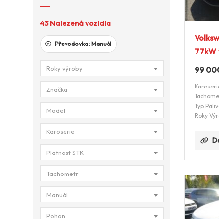
43
Nalezená vozidla
Volksw
Převodovka :
Manuál
77kW 
Roky výroby
99 00
Karoseri
Značka
Tachome
Typ Paliv
Model
Roky Výr
Karoserie
De
Platnost STK
Tachometr
Manuál
Pohon