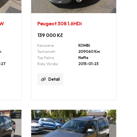
kW
Peugeot 308 1.6HDi
139 000
Kč
Karoserie
KOMBI
m
Tachometr
209060 Km
Typ Paliva
Nafta
-27
Roky Výroby
2015-01-23
Detail