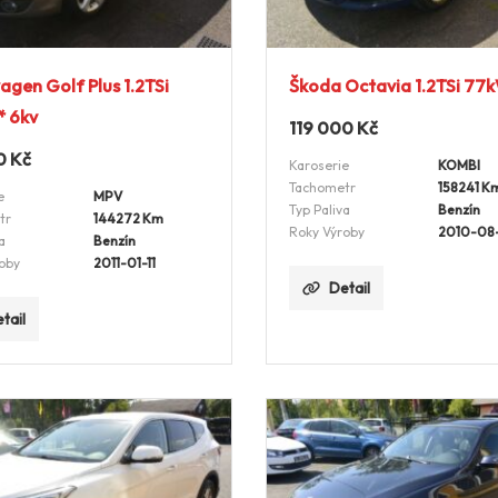
agen Golf Plus 1.2TSi
Škoda Octavia 1.2TSi 77
* 6kv
119 000
Kč
0
Kč
Karoserie
KOMBI
Tachometr
158241 K
e
MPV
Typ Paliva
Benzín
tr
144272 Km
Roky Výroby
2010-08
a
Benzín
oby
2011-01-11
Detail
tail