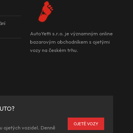
ání
AutoYetti s.r.o. je významným online
bazarovým obchodníkem s ojetými
vozy na českém trhu.
AUTO?
OJETÉ VOZY
u ojetých vozidel. Denně