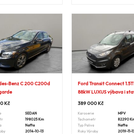
des-Benz C 200 C200d
Ford Transit Connect 1.5
garde
88kW LUXUS výbava i sta
00
Kč
389 000
Kč
e
SEDAN
Karoserie
MPV
tr
198025 Km
Tachometr
82290 K
a
Nafta
Typ Paliva
Nafta
oby
2014-10-13
Roky Výroby
2019-11-1