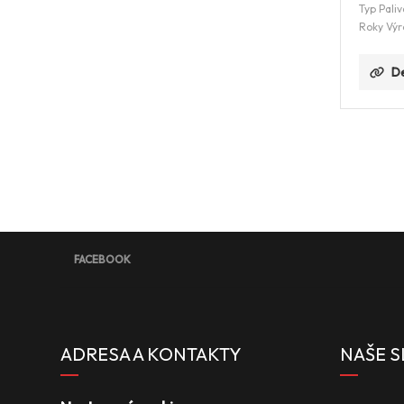
Typ Paliv
Roky Výr
De
FACEBOOK
ADRESA A KONTAKTY
NAŠE S