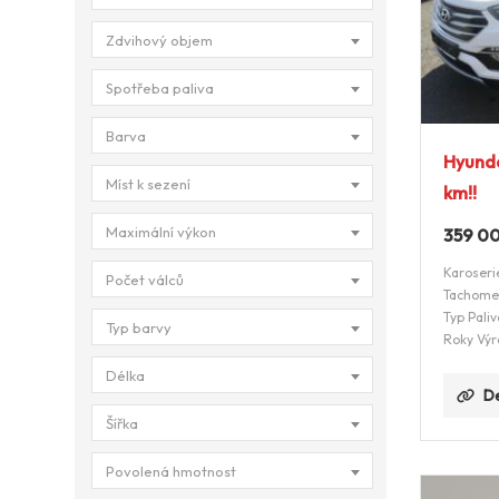
Zdvihový objem
Spotřeba paliva
Barva
Hyunda
Míst k sezení
km!!
Maximální výkon
359 0
Karoseri
Počet válců
Tachome
Typ Paliv
Typ barvy
Roky Výr
Délka
De
Šířka
Povolená hmotnost