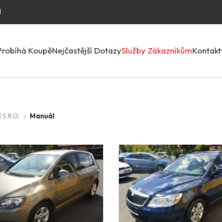
Probíhá Koupě
Nejčastější Dotazy
Služby Zákazníkům
Kontakt
S.R.O.
Manuál