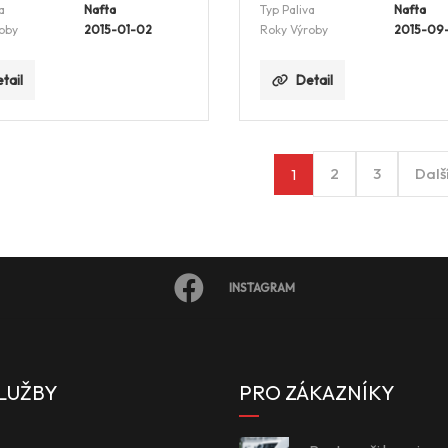
a
Nafta
Typ Paliva
Nafta
oby
2015-01-02
Roky Výroby
2015-09
tail
Detail
2
3
Dalš
1
INSTAGRAM
LUŽBY
PRO ZÁKAZNÍKY