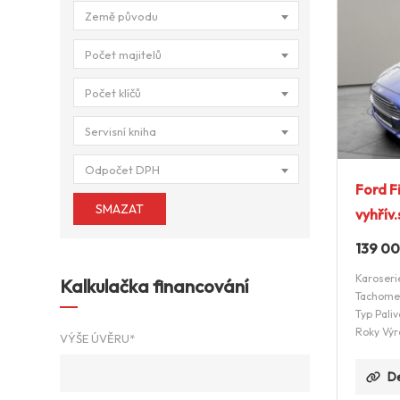
Země původu
Počet majitelů
Počet klíčů
Servisní kniha
Odpočet DPH
Ford F
SMAZAT
vyhřív
139 0
Karoseri
Kalkulačka financování
Tachome
Typ Paliv
Roky Výr
VÝŠE ÚVĚRU*
De