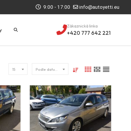
9:00 - 17:00
info@autoyetti.eu
Zákaznická linka
y
+420 777 642 221
15
Podle datumu