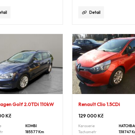
tail
Detail
agen Golf 2.0TDi 110kW
Renault Clio 1.5CDi
00
Kč
129 000
Kč
e
KOMBI
Karoserie
HATCHBA
tr
185577 Km
Tachometr
138747 