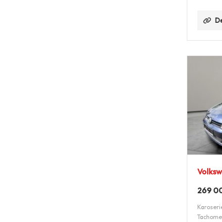
De
Volksw
269 0
Karoseri
Tachome