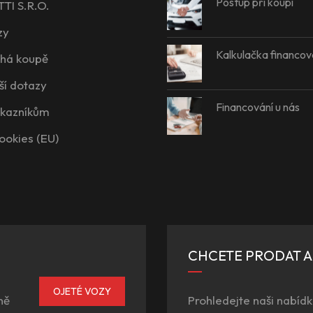
Postup při koupi
I S.R.O.
zy
Kalkulačka financov
íhá koupě
ší dotazy
Financování u nás
ákazníkům
ookies (EU)
CHCETE PRODAT 
OJETÉ VOZY
ně
Prohledejte naši nabídk