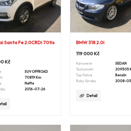
i Santa Fe 2.0CRDi 70tis
BMW 318 2.0i
119 000
Kč
00
Kč
Karoserie
SEDAN
Tachometr
209505 
e
SUV OFFROAD
Typ Paliva
Benzín
tr
70819 Km
Roky Výroby
2008-03
a
Nafta
oby
2016-07-26
Detail
tail