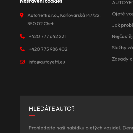
Nastavení cookies
AUTOYETT
Ojeté vo
AutoYetti s.r.o., Karlovarská 147/22,
350 02 Cheb
Jak prob
Nejčastěj
+420 777 642 221
Služby z
+420 775 988 402
Zásady c
info@autoyetti.eu
HLEDÁTE AUTO?
Prohledejte naši nabídku ojetých vozidel. Den