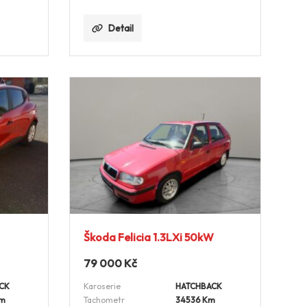
Detail
Škoda Felicia 1.3LXi 50kW
79 000
Kč
CK
Karoserie
HATCHBACK
Km
Tachometr
34536 Km