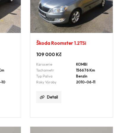
Škoda Roomster 1.2TSi
109 000
Kč
Karoserie
KOMBI
Km
Tachometr
156676 Km
Typ Paliva
Benzín
-10
Roky Výroby
2010-06-11
Detail