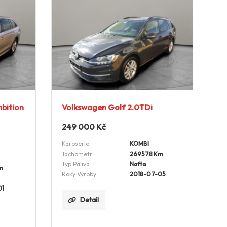
bition
Volkswagen Golf 2.0TDi
249 000
Kč
Karoserie
KOMBI
Tachometr
269578 Km
Typ Paliva
Nafta
m
Roky Výroby
2018-07-05
01
Detail