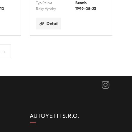
Typ Paliva
Benzín
-10
Roky Výroby
1999-08-23
Detail
í →
AUTOYETTI S.R.O.