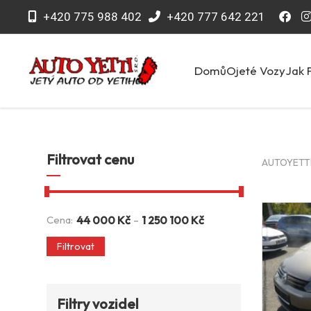
+420 775 988 402
+420 777 642 221
Domů
Ojeté Vozy
Jak 
Filtrovat cenu
AUTOYETTI 
-
Cena:
44 000
Kč
1 250 100
Kč
Filtrovat
Filtry vozidel