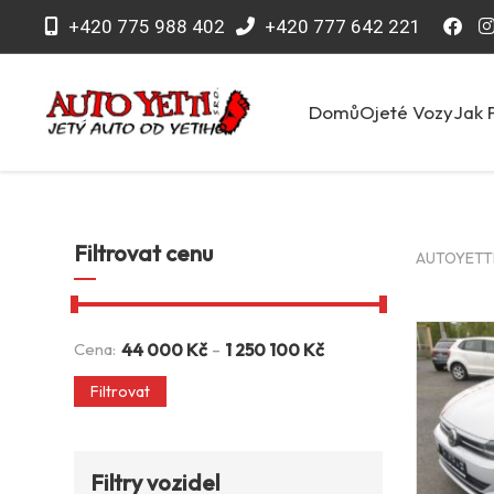
+420 775 988 402
+420 777 642 221
Domů
Ojeté Vozy
Jak 
Filtrovat cenu
AUTOYETTI 
-
Cena:
44 000
Kč
1 250 100
Kč
Filtrovat
Filtry vozidel