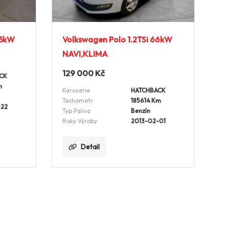
55kW
Volkswagen Polo 1.2TSi 66kW
NAVI,KLIMA
129 000
Kč
CK
m
Karoserie
HATCHBACK
Tachometr
185614 Km
-22
Typ Paliva
Benzín
Roky Výroby
2013-02-01
Detail