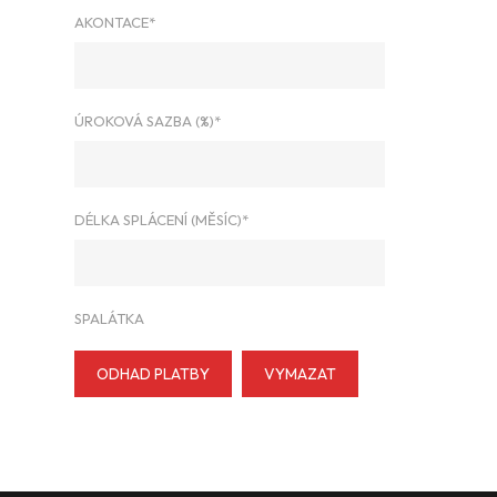
AKONTACE*
ÚROKOVÁ SAZBA (%)*
DÉLKA SPLÁCENÍ (MĚSÍC)*
SPALÁTKA
ODHAD PLATBY
VYMAZAT