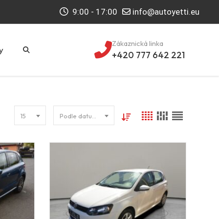
9:00 - 17:00
info@autoyetti.eu
Zákaznická linka
y
+420 777 642 221
15
Podle datumu