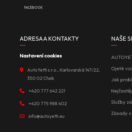
FACEBOOK
ADRESA A KONTAKTY
NAŠE S
Nastavení cookies
AUTOYETT
Ojeté vo
AutoYetti s.r.o., Karlovarská 147/22,
350 02 Cheb
Jak prob
Nejčastěj
+420 777 642 221
Služby z
+420 775 988 402
Zásady c
info@autoyetti.eu