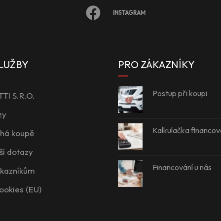
INSTAGRAM
LUŽBY
PRO ZÁKAZNÍKY
Postup při koupi
I S.R.O.
zy
Kalkulačka financov
íhá koupě
ší dotazy
Financování u nás
ákazníkům
ookies (EU)