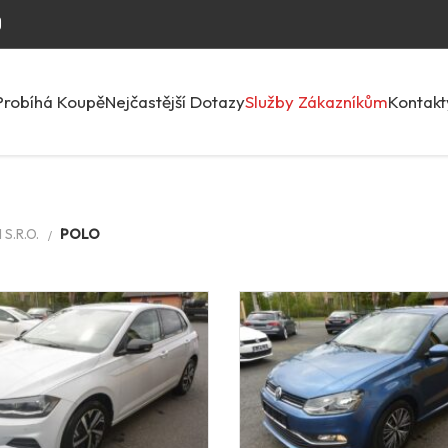
Probíhá Koupě
Nejčastější Dotazy
Služby Zákazníkům
Kontakt
S.R.O.
POLO