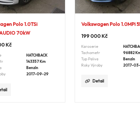
agen Polo 1.0TSi
Volkswagen Polo 1.0MPi 
AUDIO 70kW
199 000
Kč
00
Kč
Karoserie
HATCHBA
Tachometr
96882 K
e
HATCHBACK
Typ Paliva
Benzín
tr
143357 Km
Roky Výroby
2017-03
a
Benzín
oby
2017-09-29
Detail
tail