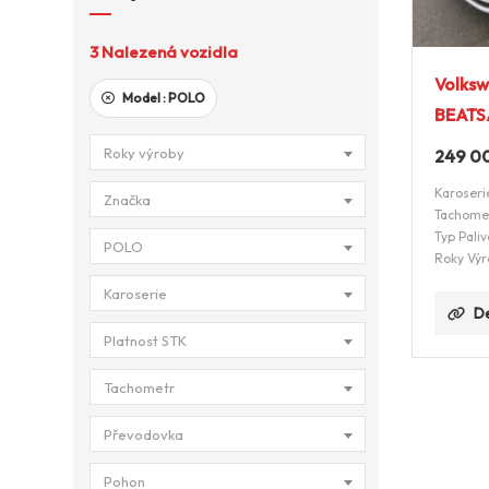
3
Nalezená vozidla
Volksw
Model :
POLO
BEATS
Roky výroby
249 0
Karoseri
Značka
Tachome
Typ Paliv
POLO
Roky Výr
Karoserie
De
Platnost STK
Tachometr
Převodovka
Pohon