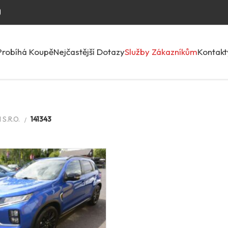
Probíhá Koupě
Nejčastější Dotazy
Služby Zákazníkům
Kontakt
S.R.O.
141343