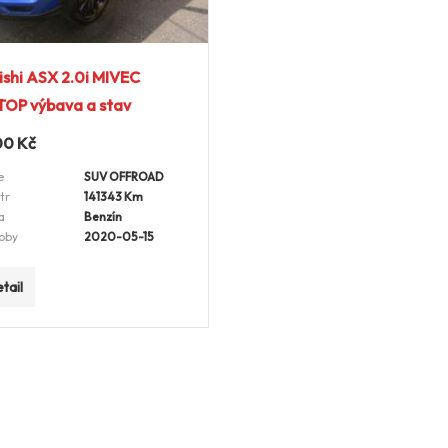
ishi ASX 2.0i MIVEC
TOP výbava a stav
00
Kč
e
SUV OFFROAD
tr
141343 Km
a
Benzín
oby
2020-05-15
tail