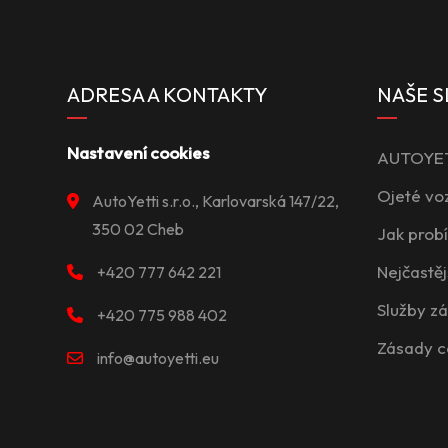
ADRESA A KONTAKTY
NAŠE S
Nastavení cookies
AUTOYETT
Ojeté vo
AutoYetti s.r.o., Karlovarská 147/22,
350 02 Cheb
Jak prob
Nejčastěj
+420 777 642 221
Služby z
+420 775 988 402
Zásady c
info@autoyetti.eu