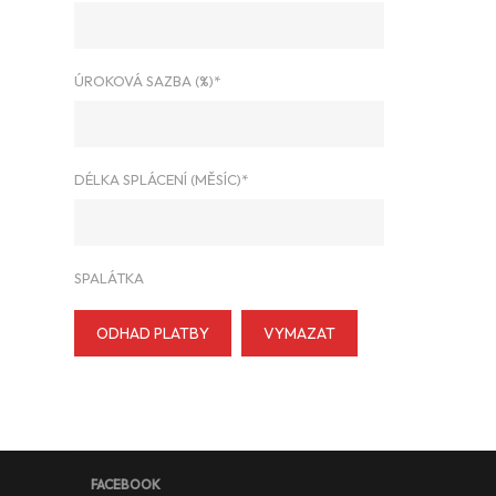
ÚROKOVÁ SAZBA (%)*
DÉLKA SPLÁCENÍ (MĚSÍC)*
SPALÁTKA
ODHAD PLATBY
VYMAZAT
FACEBOOK