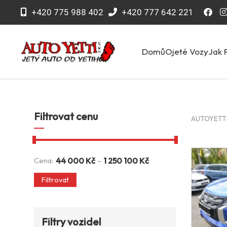
+420 775 988 402
+420 777 642 221
Domů
Ojeté Vozy
Jak 
Filtrovat cenu
AUTOYETTI 
-
Cena:
44 000
Kč
1 250 100
Kč
Filtrovat
Filtry vozidel