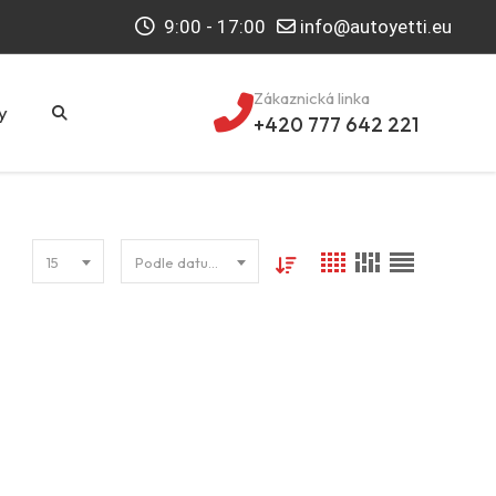
9:00 - 17:00
info@autoyetti.eu
Zákaznická linka
y
+420 777 642 221
15
Podle datumu