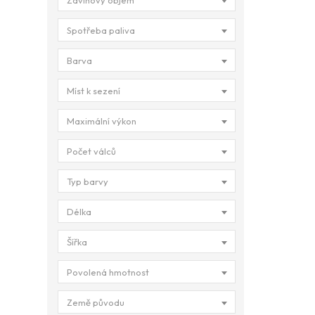
Zdvihový objem
Spotřeba paliva
Barva
Míst k sezení
Maximální výkon
Počet válců
Typ barvy
Délka
Šířka
Povolená hmotnost
Země původu