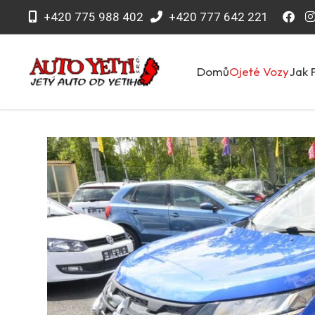
+420 775 988 402
+420 777 642 221
Domů
Ojeté Vozy
Jak 