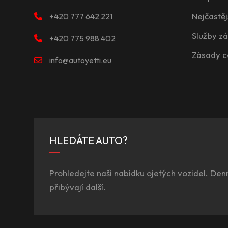
Nejčastěj
+420 777 642 221
Služby z
+420 775 988 402
Zásady c
info@autoyetti.eu
HLEDÁTE AUTO?
Prohledejte naši nabídku ojetých vozidel. Den
přibývají další.