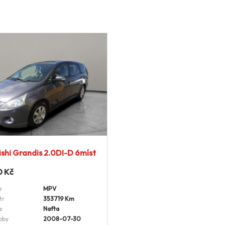
ishi Grandis 2.0DI-D 6míst
0
Kč
e
MPV
tr
353719 Km
a
Nafta
oby
2008-07-30