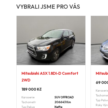
VYBRALI JSME PRO VÁS
Mitsubishi ASX 1.8DI-D Comfort
Mitsub
2WD
69 00
189 000
Kč
Karoseri
Tachome
Karoserie
SUV OFFROAD
Typ Paliv
Tachometr
206643 Km
Roky Výr
Typ Paliva
Nafta