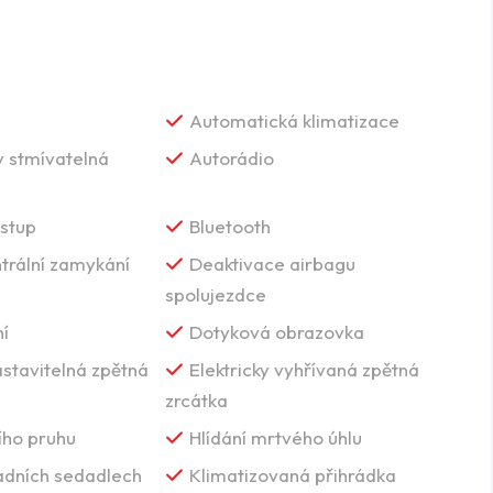
Automatická klimatizace
 stmívatelná
Autorádio
vstup
Bluetooth
trální zamykání
Deaktivace airbagu
spolujezdce
í
Dotyková obrazovka
astavitelná zpětná
Elektricky vyhřívaná zpětná
zrcátka
ního pruhu
Hlídání mrtvého úhlu
adních sedadlech
Klimatizovaná přihrádka