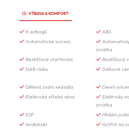
VÝBAVA & KOMFORT
8 airbagů
ABS
Automatické svícení
Automaticky
zrcátka
Bezklíčové startování
Bezklíčový 
DAB rádio
Dálkové cen
Dělená zadní sedadla
Denní svícen
Elektrické střešní okno
Elektricky n
zrcátka
ESP
Hlídání jizd
Imobilizér
ISOFIX na z