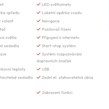
nt
LED světlomety
rka vpředu
Loketní opěrka vzadu
 volant
Navigace
tač
Posilovač řízení
vá světla
Připojení k internetu
ní sedadla
Start-stop systém
nzor
Systém rozpoznávání
dopravních značek
nkovní teploty
USB
tavitelné sedadlo
Zadní el. stahovatelná okna
Zobrazení funkcí