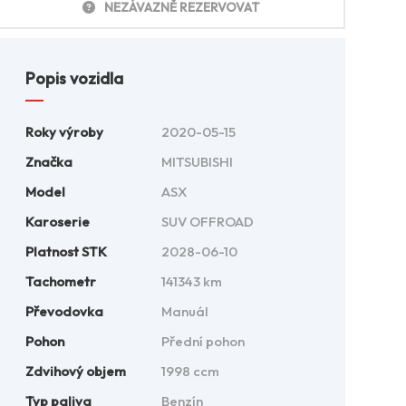
NEZÁVAZNĚ REZERVOVAT
Popis vozidla
Roky výroby
2020-05-15
Značka
MITSUBISHI
Model
ASX
Karoserie
SUV OFFROAD
Platnost STK
2028-06-10
Tachometr
141343 km
Převodovka
Manuál
Pohon
Přední pohon
Zdvihový objem
1998 ccm
Typ paliva
Benzín