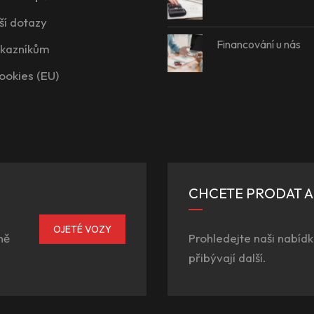
ší dotazy
Financování u nás
ákazníkům
ookies (EU)
CHCETE PRODAT 
OJETÉ VOZY
ně
Prohledejte naši nabídk
přibývají další.