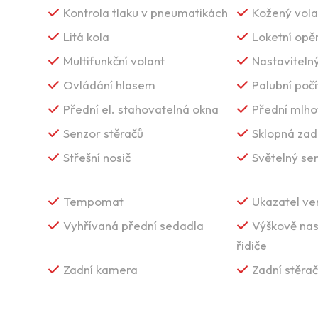
Kontrola tlaku v pneumatikách
Kožený vola
Litá kola
Loketní opě
Multifunkční volant
Nastavitelný
Ovládání hlasem
Palubní počí
Přední el. stahovatelná okna
Přední mlho
Senzor stěračů
Sklopná zad
Střešní nosič
Světelný se
Tempomat
Ukazatel ve
Vyhřívaná přední sedadla
Výškově nas
řidiče
Zadní kamera
Zadní stěrač