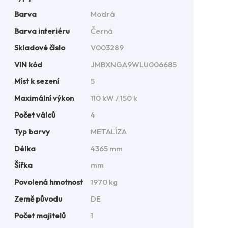
Barva
Modrá
Barva interiéru
Černá
Skladové číslo
V003289
VIN kód
JMBXNGA9WLU006685
Míst k sezení
5
Maximální výkon
110 kW / 150 k
Počet válců
4
Typ barvy
METALÍZA
Délka
4365 mm
Šířka
mm
Povolená hmotnost
1970 kg
Země původu
DE
Počet majitelů
1