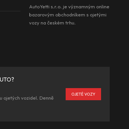
AutoYetti s.r.o. je významným online
bazarovým obchodníkem s ojetými
vozy na českém trhu.
AUTO?
OJETÉ VOZY
u ojetých vozidel. Denně