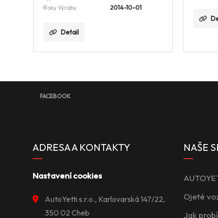
Roky Výroby
2014-10-01
De
Detail
FACEBOOK
ADRESA A KONTAKTY
NAŠE S
Nastavení cookies
AUTOYETT
Ojeté vo
AutoYetti s.r.o., Karlovarská 147/22,
350 02 Cheb
Jak prob