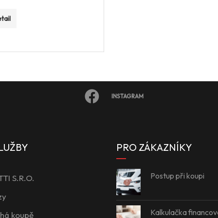
tail
INSTAGRAM
LUŽBY
PRO ZÁKAZNÍKY
Postup při koupi
I S.R.O.
zy
Kalkulačka financov
íhá koupě