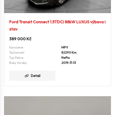
Ford Transit Connect 1.5TDCi 88kW LUXUS výbava i
stav
389 000
Kč
Karoserie
MPV
Tachometr
82290 Km
Typ Paliva
Nafta
Roky Výroby
2019-11-13
Detail