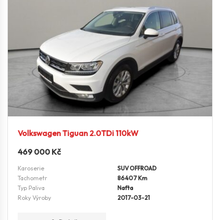
Volkswagen Tiguan 2.0TDi 110kW
469 000
Kč
Karoserie
SUV OFFROAD
Tachometr
86407 Km
Typ Paliva
Nafta
Roky Výroby
2017-03-21