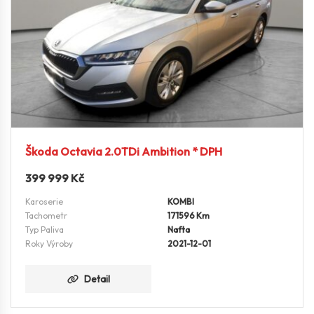
Škoda Octavia 2.0TDi Ambition * DPH
399 999
Kč
Karoserie
KOMBI
Tachometr
171596 Km
Typ Paliva
Nafta
Roky Výroby
2021-12-01
Detail