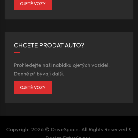
OJETÉ VOZY
CHCETE PRODAT AUTO?
Prohledejte naši nabídku ojetých vozidel.
Denně přibývají další.
OJETÉ VOZY
Copyright 2026 ©
DriveSpace
. All Rights Reserved &
Design
DriveSpace
.