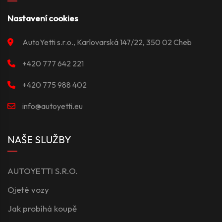
Nastavení cookies
AutoYetti s.r.o., Karlovarská 147/22, 350 02 Cheb
+420 777 642 221
+420 775 988 402
info@autoyetti.eu
NAŠE SLUŽBY
AUTOYETTI S.R.O.
Ojeté vozy
Jak probíhá koupě