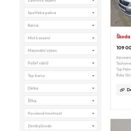
Zdvihový objem
Spotřeba paliva
Barva
Škoda 
Míst k sezení
109 0
Maximální výkon
Karoseri
Počet válců
Tachome
Typ Paliv
Roky Výr
Typ barvy
Délka
De
Šířka
Povolená hmotnost
Země původu