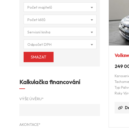
Počet majitelů
Počet klíčů
Servisní kniha
Odpočet DPH
Volksw
SMAZAT
249 0
Karoseri
Kalkulačka financování
Tachome
Typ Paliv
Roky Výr
VÝŠE ÚVĚRU*
De
AKONTACE*