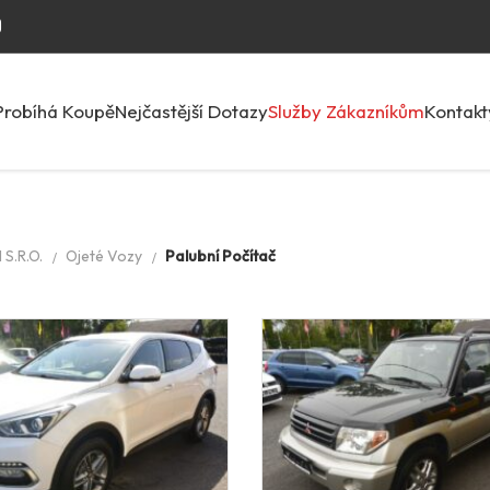
Probíhá Koupě
Nejčastější Dotazy
Služby Zákazníkům
Kontakt
S.R.O.
Ojeté Vozy
Palubní Počítač