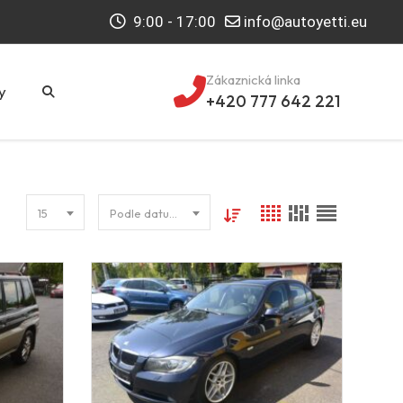
9:00 - 17:00
info@autoyetti.eu
Zákaznická linka
y
+420 777 642 221
15
Podle datumu