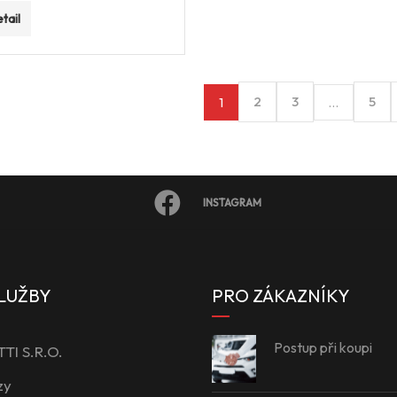
tail
2
3
5
1
…
INSTAGRAM
LUŽBY
PRO ZÁKAZNÍKY
Postup při koupi
I S.R.O.
zy