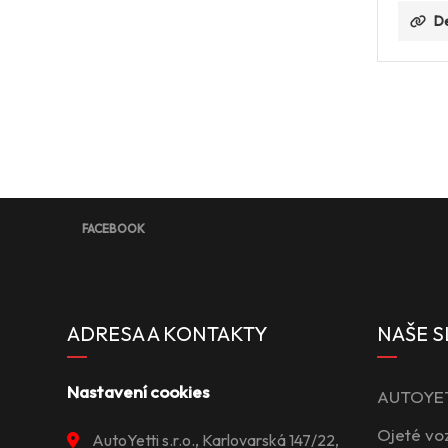
De
FACEBOOK
ADRESA A KONTAKTY
NAŠE S
Nastavení cookies
AUTOYETT
Ojeté vo
AutoYetti s.r.o., Karlovarská 147/22,