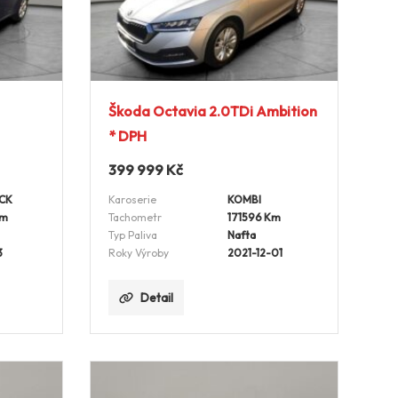
Škoda Octavia 2.0TDi Ambition
* DPH
399 999
Kč
CK
Karoserie
KOMBI
Km
Tachometr
171596 Km
Typ Paliva
Nafta
3
Roky Výroby
2021-12-01
Detail