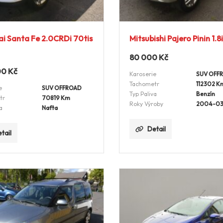
i Santa Fe 2.0CRDi 70tis
Mitsubishi Pajero Pinin 1.8
80 000
Kč
00
Kč
Karoserie
SUV OFF
Tachometr
112302 K
e
SUV OFFROAD
Typ Paliva
Benzín
tr
70819 Km
Roky Výroby
2004-03
a
Nafta
Detail
tail