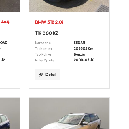
i 4×4
BMW 318 2.0i
119 000
Kč
ROAD
Karoserie
SEDAN
m
Tachometr
209505 Km
Typ Paliva
Benzín
-12
Roky Výroby
2008-03-10
Detail