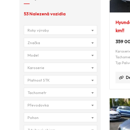
53
Nalezená vozidla
Hyunda
km!!
Roky výroby
359 0
Značka
Karoseri
Model
Tachome
Typ Paliv
Karoserie
De
Platnost STK
Tachometr
Převodovka
Pohon