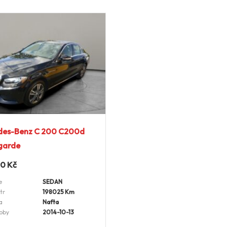
des-Benz C 200 C200d
garde
00
Kč
e
SEDAN
tr
198025 Km
a
Nafta
oby
2014-10-13