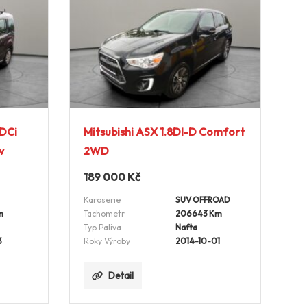
TDCi
Mitsubishi ASX 1.8DI-D Comfort
v
2WD
189 000
Kč
Karoserie
SUV OFFROAD
m
Tachometr
206643 Km
Typ Paliva
Nafta
3
Roky Výroby
2014-10-01
Detail