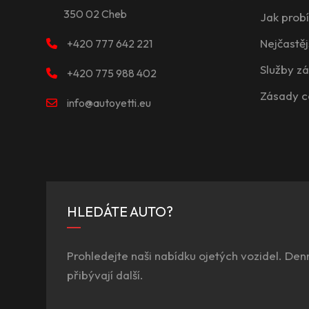
350 02 Cheb
Jak prob
Nejčastěj
+420 777 642 221
Služby z
+420 775 988 402
Zásady c
info@autoyetti.eu
HLEDÁTE AUTO?
Prohledejte naši nabídku ojetých vozidel. Den
přibývají další.