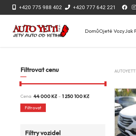
+420 775 988 402
+420 777 642 221
Domů
Ojeté Vozy
Jak 
Filtrovat cenu
AUTOYETTI 
-
Cena:
44 000
Kč
1 250 100
Kč
Filtrovat
Filtry vozidel