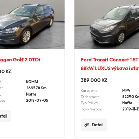
agen Golf 2.0TDi
Ford Transit Connect 1.5
88kW LUXUS výbava i sta
00
Kč
389 000
Kč
e
KOMBI
tr
269578 Km
Karoserie
MPV
a
Nafta
Tachometr
82290 K
oby
2018-07-05
Typ Paliva
Nafta
Roky Výroby
2019-11-1
tail
Detail