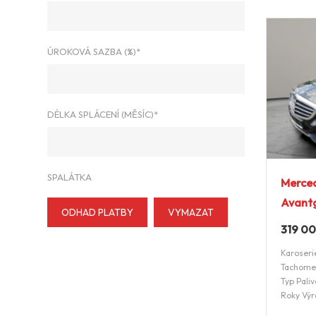
ÚROKOVÁ SAZBA (%)*
DÉLKA SPLÁCENÍ (MĚSÍC)*
SPALÁTKA
Merce
Avant
ODHAD PLATBY
VYMAZAT
319 0
Karoseri
Tachome
Typ Paliv
Roky Výr