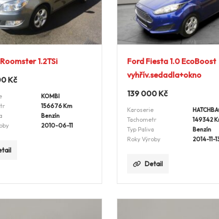
Roomster 1.2TSi
Ford Fiesta 1.0 EcoBoost
vyhřív.sedadla+okno
00
Kč
139 000
Kč
e
KOMBI
tr
156676 Km
Karoserie
HATCHBA
a
Benzín
Tachometr
149342 
oby
2010-06-11
Typ Paliva
Benzín
Roky Výroby
2014-11-1
tail
Detail