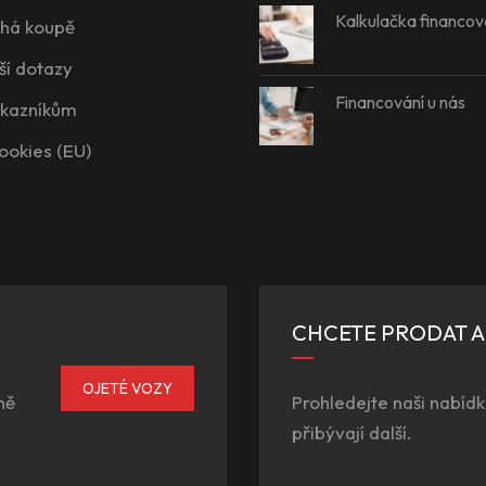
Kalkulačka financov
íhá koupě
ší dotazy
Financování u nás
ákazníkům
ookies (EU)
CHCETE PRODAT 
OJETÉ VOZY
ně
Prohledejte naši nabídk
přibývají další.