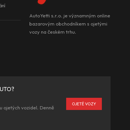
ání
AutoYetti s.r.o. je významným online
bazarovým obchodníkem s ojetými
vozy na českém trhu.
AUTO?
OJETÉ VOZY
u ojetých vozidel. Denně