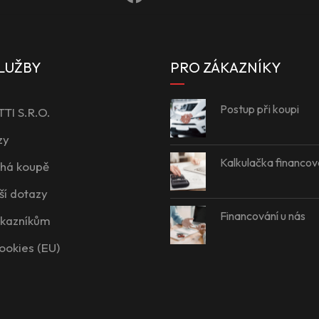
LUŽBY
PRO ZÁKAZNÍKY
Postup při koupi
I S.R.O.
zy
Kalkulačka financov
íhá koupě
ší dotazy
Financování u nás
ákazníkům
ookies (EU)