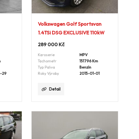
Volkswagen Golf Sportsvan
1.4TSi DSG EXCLUSIVE 110kW
289 000
Kč
Karoserie
MPV
m
Tachometr
151796 Km
Typ Paliva
Benzín
-29
Roky Výroby
2015-01-01
Detail