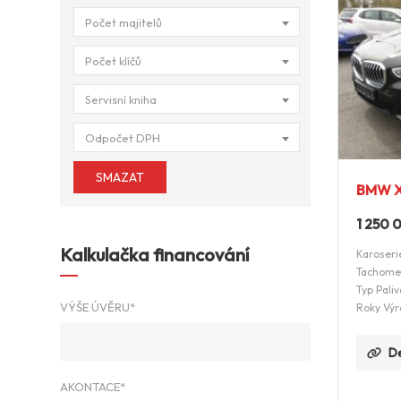
Počet majitelů
Počet klíčů
Servisní kniha
Odpočet DPH
SMAZAT
BMW X
1 250
Kalkulačka financování
Karoseri
Tachome
Typ Paliv
VÝŠE ÚVĚRU*
Roky Výr
De
AKONTACE*