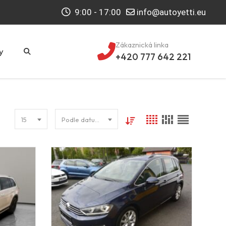
9:00 - 17:00
info@autoyetti.eu
Zákaznická linka
y
+420 777 642 221
15
Podle datumu