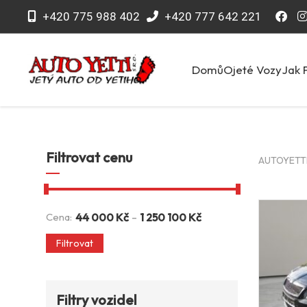
+420 775 988 402
+420 777 642 221
Domů
Ojeté Vozy
Jak 
Filtrovat cenu
AUTOYETTI 
-
Cena:
44 000
Kč
1 250 100
Kč
Filtrovat
Filtry vozidel