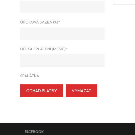
ÚROKOVÁ SAZBA (%)*
DÉLKA SPLÁCENÍ (MĚSÍC)*
SPALÁTKA
ODHAD PLATBY
VYMAZAT
FACEBOOK