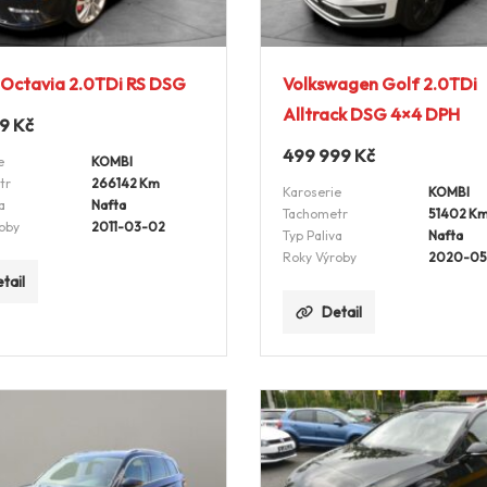
Octavia 2.0TDi RS DSG
Volkswagen Golf 2.0TDi
Alltrack DSG 4×4 DPH
99
Kč
499 999
Kč
e
KOMBI
tr
266142 Km
Karoserie
KOMBI
a
Nafta
Tachometr
51402 K
oby
2011-03-02
Typ Paliva
Nafta
Roky Výroby
2020-05
tail
Detail