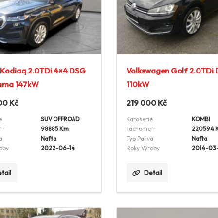
 Kodiaq 2.0TDi 4×4 DSG
Volkswagen Golf 2.0TDi
ama 147kW
110kW
00
Kč
219 000
Kč
e
SUV OFFROAD
Karoserie
KOMBI
tr
98885 Km
Tachometr
220594 
a
Nafta
Typ Paliva
Nafta
oby
2022-06-14
Roky Výroby
2014-03-
tail
Detail