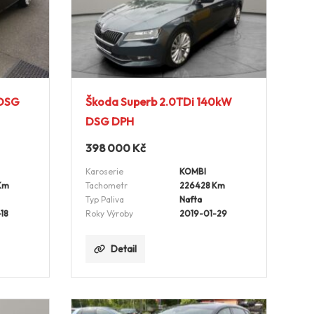
 DSG
Škoda Superb 2.0TDi 140kW
DSG DPH
398 000
Kč
Karoserie
KOMBI
Km
Tachometr
226428 Km
Typ Paliva
Nafta
18
Roky Výroby
2019-01-29
Detail