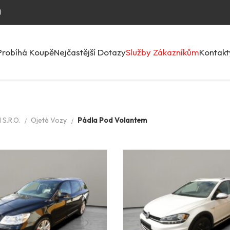
Probíhá Koupě
Nejčastější Dotazy
Služby Zákazníkům
Kontakt
S.R.O.
Ojeté Vozy
Pádla Pod Volantem