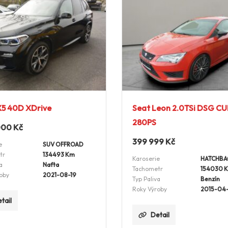
5 40D XDrive
Seat Leon 2.0TSi DSG C
280PS
 000
Kč
399 999
Kč
e
SUV OFFROAD
tr
134493 Km
Karoserie
HATCHBA
a
Nafta
Tachometr
154030 
oby
2021-08-19
Typ Paliva
Benzín
Roky Výroby
2015-04
tail
Detail