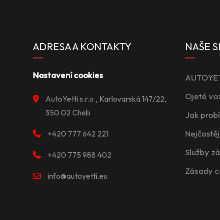
ADRESA A KONTAKTY
NAŠE S
Nastavení cookies
AUTOYETT
Ojeté vo
AutoYetti s.r.o., Karlovarská 147/22,
350 02 Cheb
Jak prob
Nejčastěj
+420 777 642 221
Služby z
+420 775 988 402
Zásady c
info@autoyetti.eu