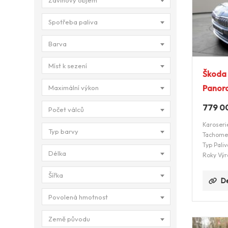
Zdvihový objem
Spotřeba paliva
Barva
Míst k sezení
Škoda
Panor
Maximální výkon
779 0
Počet válců
Karoseri
Typ barvy
Tachome
Typ Paliv
Délka
Roky Výr
Šířka
De
Povolená hmotnost
Země původu