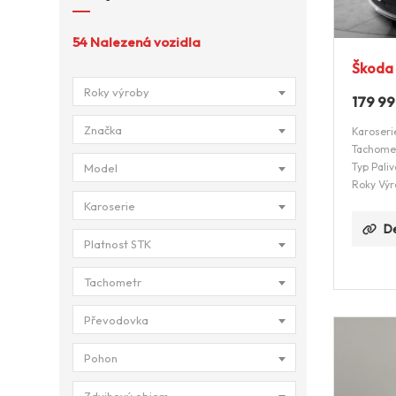
54
Nalezená vozidla
Škoda 
Roky výroby
179 9
Značka
Karoseri
Tachome
Typ Paliv
Model
Roky Výr
Karoserie
De
Platnost STK
Tachometr
Převodovka
Pohon