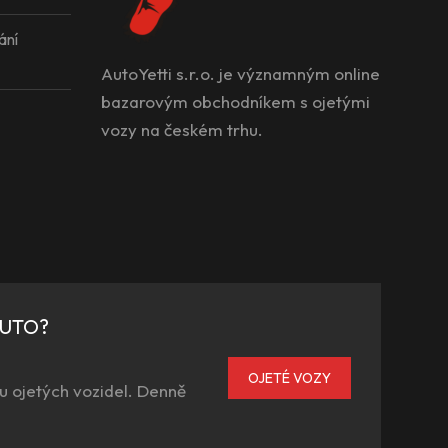
ání
AutoYetti s.r.o. je významným online
bazarovým obchodníkem s ojetými
vozy na českém trhu.
AUTO?
OJETÉ VOZY
u ojetých vozidel. Denně