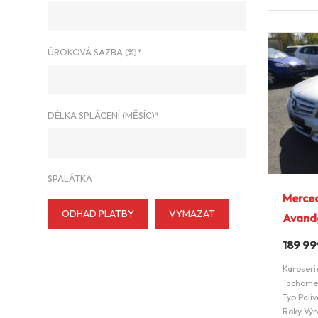
ÚROKOVÁ SAZBA (%)*
DÉLKA SPLÁCENÍ (MĚSÍC)*
SPALÁTKA
Merced
ODHAD PLATBY
VYMAZAT
Avand
189 9
Karoseri
Tachome
Typ Paliv
Roky Výr