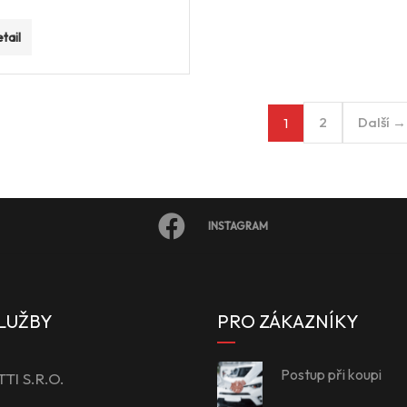
tail
2
Další →
1
INSTAGRAM
LUŽBY
PRO ZÁKAZNÍKY
Postup při koupi
I S.R.O.