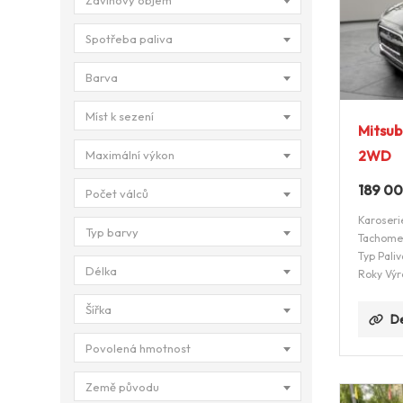
Zdvihový objem
Spotřeba paliva
Barva
Míst k sezení
Mitsub
2WD
Maximální výkon
189 0
Počet válců
Karoseri
Typ barvy
Tachome
Typ Paliv
Délka
Roky Výr
Šířka
De
Povolená hmotnost
Země původu