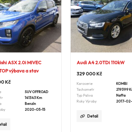
ishi ASX 2.0i MIVEC
Audi A4 2.0TDi 110kW
TOP výbava a stav
329 000
Kč
00
Kč
Karoserie
KOMBI
Tachometr
219399 
e
SUV OFFROAD
Typ Paliva
Nafta
tr
141343 Km
Roky Výroby
2017-02
a
Benzín
oby
2020-05-15
Detail
tail