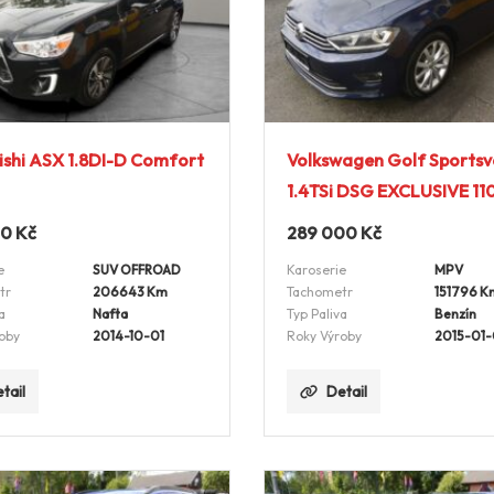
ishi ASX 1.8DI-D Comfort
Volkswagen Golf Sports
1.4TSi DSG EXCLUSIVE 1
00
Kč
289 000
Kč
e
SUV OFFROAD
Karoserie
MPV
tr
206643 Km
Tachometr
151796 K
a
Nafta
Typ Paliva
Benzín
oby
2014-10-01
Roky Výroby
2015-01-
tail
Detail