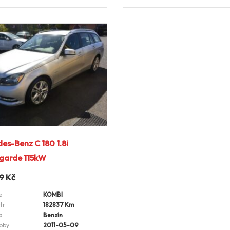
es-Benz C 180 1.8i
garde 115kW
99
Kč
e
KOMBI
tr
182837 Km
a
Benzín
oby
2011-05-09