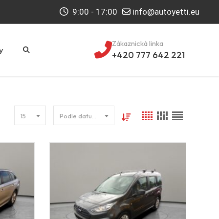
9:00 - 17:00
info@autoyetti.eu
Zákaznická linka
y
+420 777 642 221
15
Podle datumu