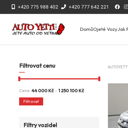
+420 775 988 402
+420 777 642 221
Domů
Ojeté Vozy
Jak 
Filtrovat cenu
AUTOYETTI 
-
Cena:
44 000
Kč
1 250 100
Kč
Filtrovat
Filtry vozidel