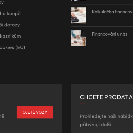
zy
Kalkulačka financov
íhá koupě
ší dotazy
Financování u nás
ákazníkům
ookies (EU)
CHCETE PRODAT 
OJETÉ VOZY
ně
Prohledejte naši nabídk
přibývají další.