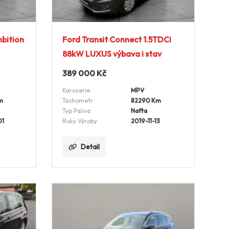
bition
Ford Transit Connect 1.5TDCi
88kW LUXUS výbava i stav
389 000
Kč
Karoserie
MPV
m
Tachometr
82290 Km
Typ Paliva
Nafta
01
Roky Výroby
2019-11-13
Detail