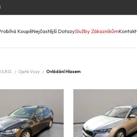
Probíhá Koupě
Nejčastější Dotazy
Služby Zákazníkům
Kontakt
S.R.O.
Ojeté Vozy
Ovládání Hlasem