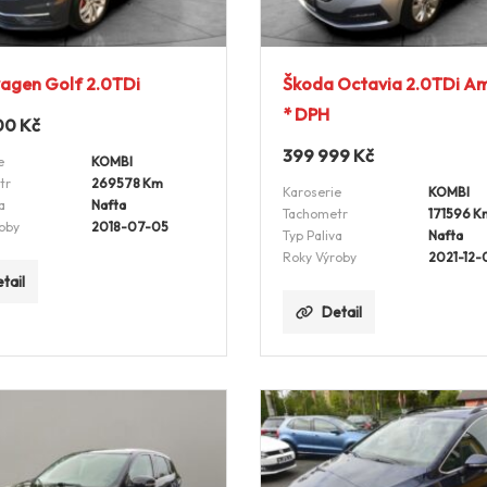
agen Golf 2.0TDi
Škoda Octavia 2.0TDi Am
* DPH
00
Kč
399 999
Kč
e
KOMBI
tr
269578 Km
Karoserie
KOMBI
a
Nafta
Tachometr
171596 K
oby
2018-07-05
Typ Paliva
Nafta
Roky Výroby
2021-12-
tail
Detail