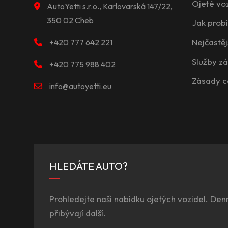
Ojeté vo
AutoYetti s.r.o., Karlovarská 147/22,
350 02 Cheb
Jak prob
Nejčastěj
+420 777 642 221
Služby z
+420 775 988 402
Zásady c
info@autoyetti.eu
HLEDÁTE AUTO?
Prohledejte naši nabídku ojetých vozidel. Den
přibývají další.