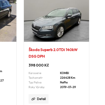
Škoda Superb 2.0TDi 140kW
DSG DPH
398 000
Kč
Km
Karoserie
KOMBI
Tachometr
226428 Km
-27
Typ Paliva
Nafta
Roky Výroby
2019-01-29
Detail