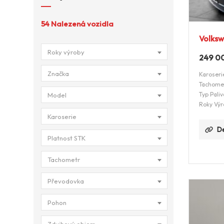
54
Nalezená vozidla
Volksw
Roky výroby
249 0
Značka
Karoseri
Tachome
Typ Paliv
Model
Roky Výr
Karoserie
De
Platnost STK
Tachometr
Převodovka
Pohon