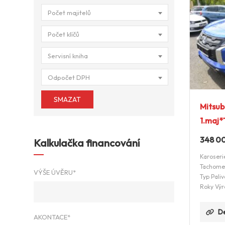
Počet majitelů
Počet klíčů
Servisní kniha
Odpočet DPH
SMAZAT
Mitsub
1.maj*
348 0
Kalkulačka financování
Karoseri
Tachome
VÝŠE ÚVĚRU*
Typ Paliv
Roky Výr
De
AKONTACE*