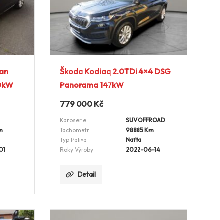
van
Škoda Kodiaq 2.0TDi 4×4 DSG
10kW
Panorama 147kW
779 000
Kč
Karoserie
SUV OFFROAD
m
Tachometr
98885 Km
Typ Paliva
Nafta
01
Roky Výroby
2022-06-14
Detail