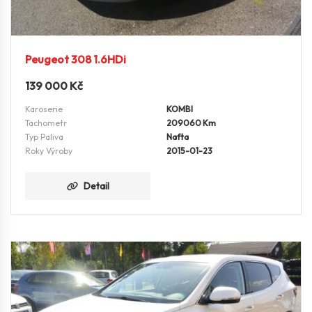
Peugeot 308 1.6HDi
139 000
Kč
Karoserie
KOMBI
Tachometr
209060 Km
Typ Paliva
Nafta
Roky Výroby
2015-01-23
Detail