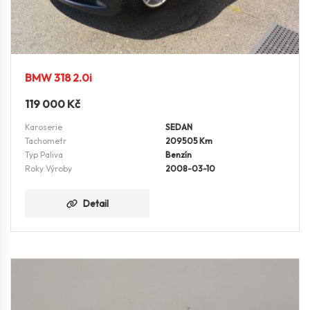
BMW 318 2.0i
119 000
Kč
Karoserie
SEDAN
Tachometr
209505 Km
Typ Paliva
Benzín
Roky Výroby
2008-03-10
Detail