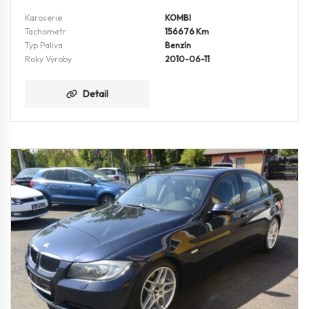
Karoserie
KOMBI
Tachometr
156676 Km
Typ Paliva
Benzín
Roky Výroby
2010-06-11
Detail