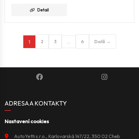
Detail
2
3
6
Další →
1
…
ADRESA A KONTAKTY
Nastavení cookies
AutoYetti s.r.o., Karlovarská 147/22, 350 02 Cheb