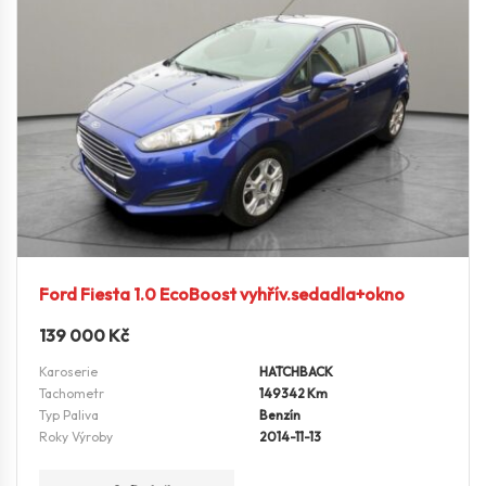
Ford Fiesta 1.0 EcoBoost vyhřív.sedadla+okno
139 000
Kč
Karoserie
HATCHBACK
Tachometr
149342 Km
Typ Paliva
Benzín
Roky Výroby
2014-11-13