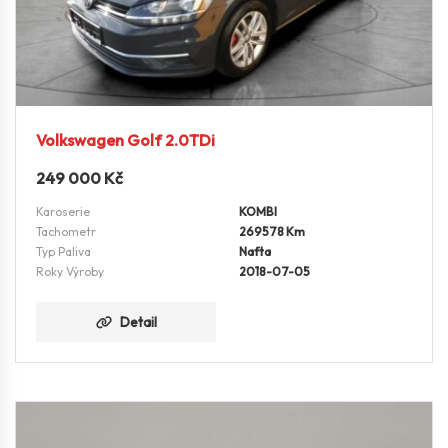
Volkswagen Golf 2.0TDi
249 000
Kč
Karoserie
KOMBI
Tachometr
269578 Km
Typ Paliva
Nafta
Roky Výroby
2018-07-05
Detail