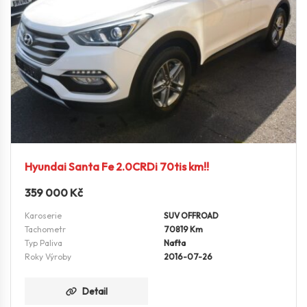
Hyundai Santa Fe 2.0CRDi 70tis km!!
359 000
Kč
Karoserie
SUV OFFROAD
Tachometr
70819 Km
Typ Paliva
Nafta
Roky Výroby
2016-07-26
Detail