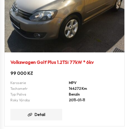
Volkswagen Golf Plus 1.2TSi 77kW * 6kv
99 000
Kč
Karoserie
MPV
Tachometr
144272 Km
Typ Paliva
Benzín
Roky Výroby
2011-01-11
Detail