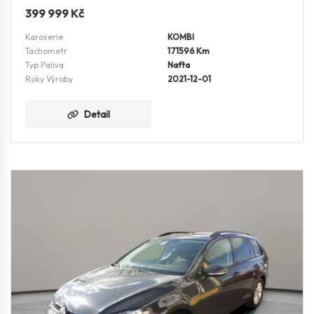
399 999
Kč
Karoserie
KOMBI
Tachometr
171596 Km
Typ Paliva
Nafta
Roky Výroby
2021-12-01
Detail