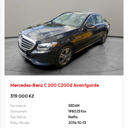
Mercedes-Benz C 200 C200d Avantgarde
319 000
Kč
Karoserie
SEDAN
Tachometr
198025 Km
Typ Paliva
Nafta
Roky Výroby
2014-10-13