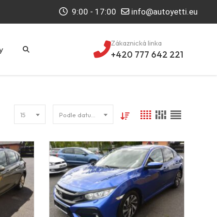
9:00 - 17:00
info@autoyetti.eu
Zákaznická linka
y
+420 777 642 221
15
Podle datumu