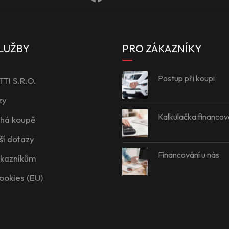
LUŽBY
PRO ZÁKAZNÍKY
Postup při koupi
I S.R.O.
zy
Kalkulačka financov
íhá koupě
ší dotazy
Financování u nás
ákazníkům
ookies (EU)