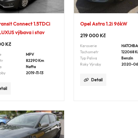
ransit Connect 1.5TDCi
Opel Astra 1.2i 96kW
UXUS výbava i stav
219 000
Kč
00
Kč
Karoserie
HATCHBA
Tachometr
122068 
e
MPV
Typ Paliva
Benzín
tr
82290 Km
Roky Výroby
2020-06
a
Nafta
oby
2019-11-13
Detail
tail