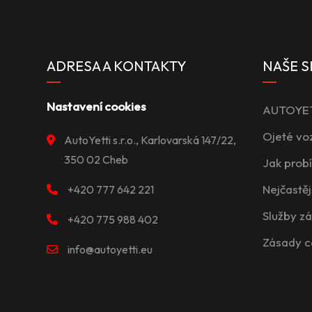
ADRESA A KONTAKTY
NAŠE S
Nastavení cookies
AUTOYETT
Ojeté vo
AutoYetti s.r.o., Karlovarská 147/22,
350 02 Cheb
Jak prob
Nejčastěj
+420 777 642 221
Služby z
+420 775 988 402
Zásady c
info@autoyetti.eu