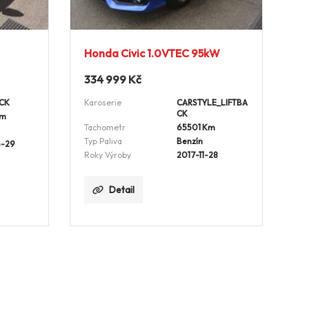
Honda Civic 1.0VTEC 95kW
334 999
Kč
CK
Karoserie
CARSTYLE_LIFTBA
CK
Km
Tachometr
65501 Km
Typ Paliva
Benzín
-29
Roky Výroby
2017-11-28
Detail