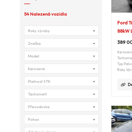
54
Nalezená vozidla
Ford T
88kW L
Roky výroby
389 0
Značka
Karoseri
Model
Tachome
Typ Paliv
Karoserie
Roky Výr
Platnost STK
De
Tachometr
Převodovka
Pohon