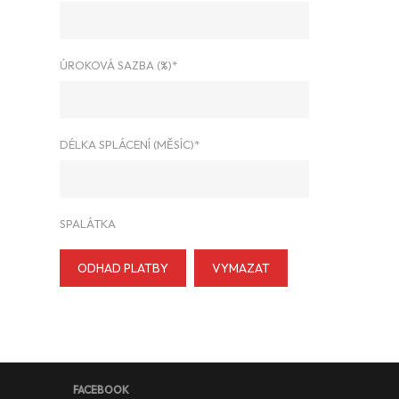
ÚROKOVÁ SAZBA (%)*
DÉLKA SPLÁCENÍ (MĚSÍC)*
SPALÁTKA
ODHAD PLATBY
VYMAZAT
FACEBOOK