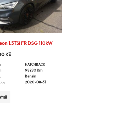
eon 1.5TSi FR DSG 110kW
00
Kč
e
HATCHBACK
tr
98280 Km
a
Benzín
oby
2020-08-31
tail