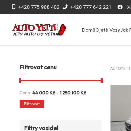
+420 775 988 402
+420 777 642 221
Domů
Ojeté Vozy
Jak 
Filtrovat cenu
AUTOYETTI 
-
Cena:
44 000
Kč
1 250 100
Kč
Filtrovat
Filtry vozidel