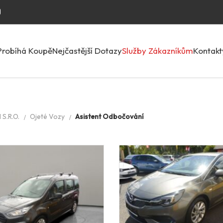
Probíhá Koupě
Nejčastější Dotazy
Služby Zákazníkům
Kontakt
S.R.O.
Ojeté Vozy
Asistent Odbočování