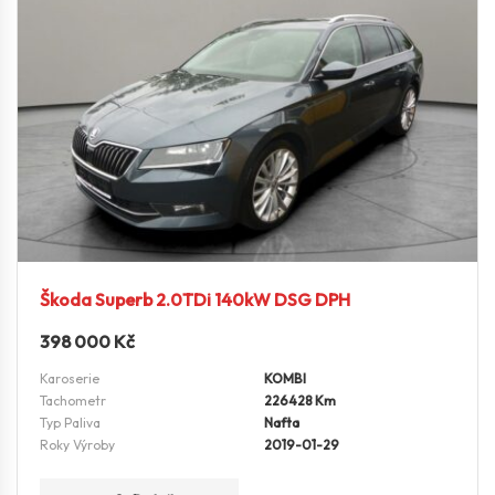
Škoda Superb 2.0TDi 140kW DSG DPH
398 000
Kč
Karoserie
KOMBI
Tachometr
226428 Km
Typ Paliva
Nafta
Roky Výroby
2019-01-29