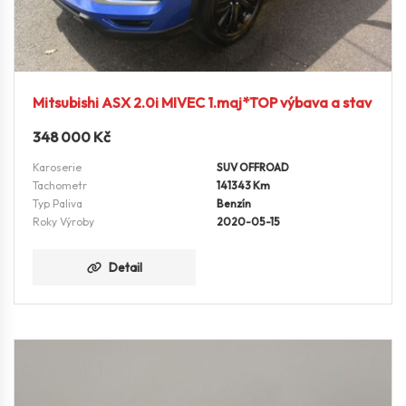
Mitsubishi ASX 2.0i MIVEC 1.maj*TOP výbava a stav
348 000
Kč
Karoserie
SUV OFFROAD
Tachometr
141343 Km
Typ Paliva
Benzín
Roky Výroby
2020-05-15
Detail