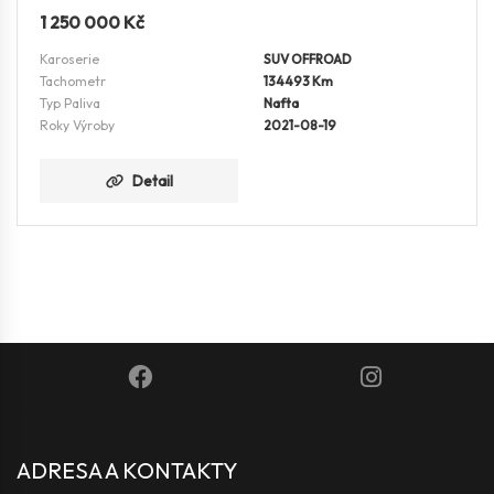
1 250 000
Kč
Karoserie
SUV OFFROAD
Tachometr
134493 Km
Typ Paliva
Nafta
Roky Výroby
2021-08-19
Detail
ADRESA A KONTAKTY