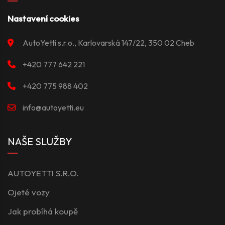
Nastavení cookies
AutoYetti s.r.o., Karlovarská 147/22, 350 02 Cheb
+420 777 642 221
+420 775 988 402
info@autoyetti.eu
NAŠE SLUŽBY
AUTOYETTI S.R.O.
Ojeté vozy
Jak probíhá koupě