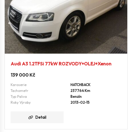
Audi A3 1.2TFSi 77kW ROZVODY+OLEJ+Xenon
139 000
Kč
Karoserie
HATCHBACK
Tachometr
237764 Km
Typ Paliva
Benzín
Roky Výroby
2013-02-15
Detail