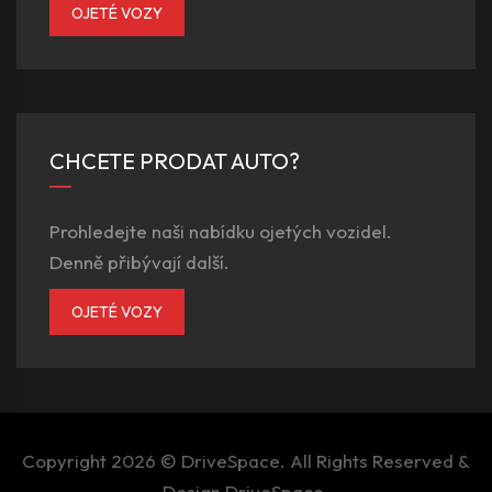
OJETÉ VOZY
CHCETE PRODAT AUTO?
Prohledejte naši nabídku ojetých vozidel.
Denně přibývají další.
OJETÉ VOZY
Copyright 2026 ©
DriveSpace
. All Rights Reserved &
Design
DriveSpace
.