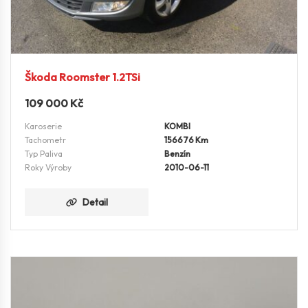
Škoda Roomster 1.2TSi
109 000
Kč
Karoserie
KOMBI
Tachometr
156676 Km
Typ Paliva
Benzín
Roky Výroby
2010-06-11
Detail