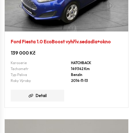
Ford Fiesta 1.0 EcoBoost vyhřív.sedadla+okno
139 000
Kč
Karoserie
HATCHBACK
Tachometr
149342 Km
Typ Paliva
Benzín
Roky Výroby
2014-11-13
Detail