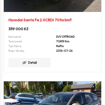
Hyundai Santa Fe 2.0CRDi 70tis km!!
359 000
Kč
Karoserie
SUV OFFROAD
Tachometr
70819 Km
Typ Paliva
Nafta
Roky Výroby
2016-07-26
Detail