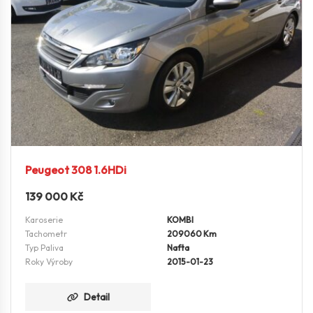
Peugeot 308 1.6HDi
139 000
Kč
Karoserie
KOMBI
Tachometr
209060 Km
Typ Paliva
Nafta
Roky Výroby
2015-01-23
Detail