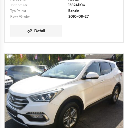
Tachometr
158241 Km
Typ Paliva
Benzín
Roky Výroby
2010-08-27
Detail