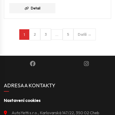
Detail
2
3
5
Další →
1
…
ADRESA A KONTAKTY
Nastavení cookies
AutoYetti s.r.o., Karlovarská 147/22, 350 02 Cheb