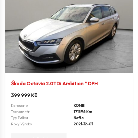
Škoda Octavia 2.0TDi Ambition * DPH
399 999
Kč
Karoserie
KOMBI
Tachometr
171596 Km
Typ Paliva
Nafta
Roky Výroby
2021-12-01