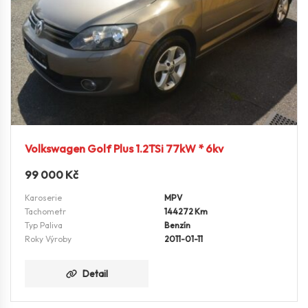
Volkswagen Golf Plus 1.2TSi 77kW * 6kv
99 000
Kč
Karoserie
MPV
Tachometr
144272 Km
Typ Paliva
Benzín
Roky Výroby
2011-01-11
Detail