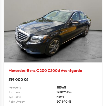
Mercedes-Benz C 200 C200d Avantgarde
319 000
Kč
Karoserie
SEDAN
Tachometr
198025 Km
Typ Paliva
Nafta
Roky Výroby
2014-10-13