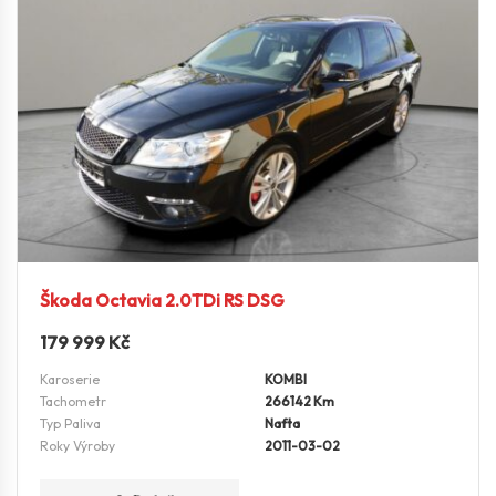
Škoda Octavia 2.0TDi RS DSG
179 999
Kč
Karoserie
KOMBI
Tachometr
266142 Km
Typ Paliva
Nafta
Roky Výroby
2011-03-02