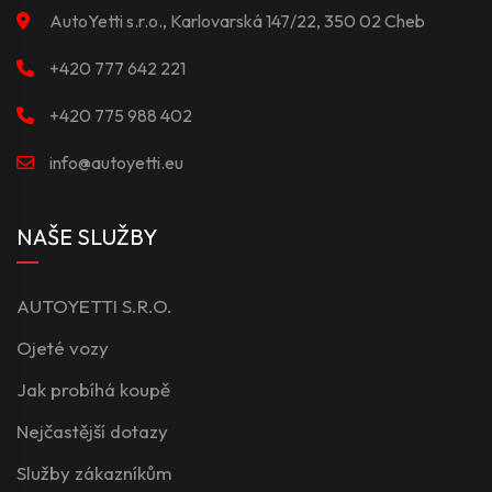
AutoYetti s.r.o., Karlovarská 147/22, 350 02 Cheb
+420 777 642 221
+420 775 988 402
info@autoyetti.eu
NAŠE SLUŽBY
AUTOYETTI S.R.O.
Ojeté vozy
Jak probíhá koupě
Nejčastější dotazy
Služby zákazníkům