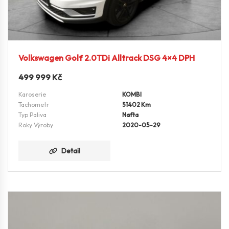
Volkswagen Golf 2.0TDi Alltrack DSG 4×4 DPH
499 999
Kč
Karoserie
KOMBI
Tachometr
51402 Km
Typ Paliva
Nafta
Roky Výroby
2020-05-29
Detail