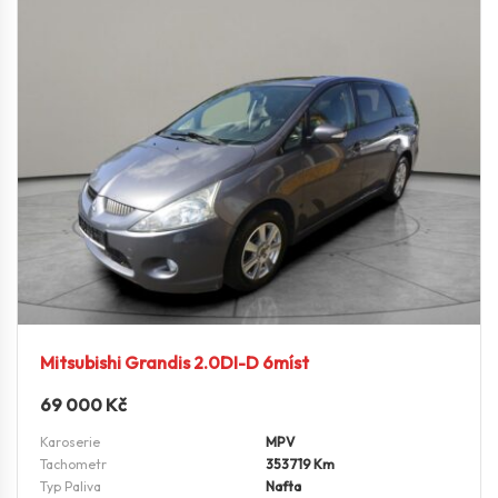
Mitsubishi Grandis 2.0DI-D 6míst
69 000
Kč
Karoserie
MPV
Tachometr
353719 Km
Typ Paliva
Nafta