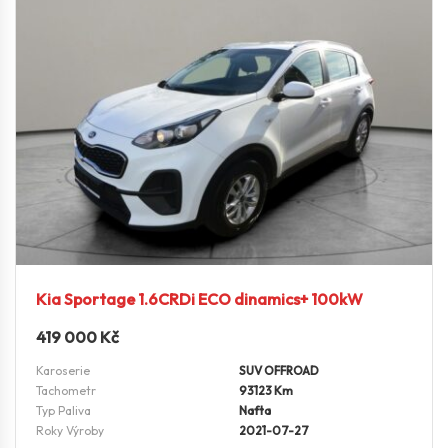
Kia Sportage 1.6CRDi ECO dinamics+ 100kW
419 000
Kč
Karoserie
SUV OFFROAD
Tachometr
93123 Km
Typ Paliva
Nafta
Roky Výroby
2021-07-27