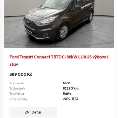
Ford Transit Connect 1.5TDCi 88kW LUXUS výbava i
stav
389 000
Kč
Karoserie
MPV
Tachometr
82290 Km
Typ Paliva
Nafta
Roky Výroby
2019-11-13
Detail