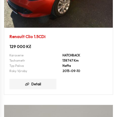
Renault Clio 1.5CDi
129 000
Kč
Karoserie
HATCHBACK
Tachometr
138747 Km
Typ Paliva
Nafta
Roky Výroby
2015-09-10
Detail