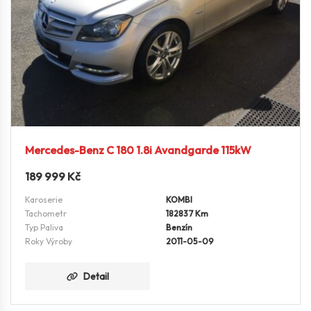
Mercedes-Benz C 180 1.8i Avandgarde 115kW
189 999
Kč
Karoserie
KOMBI
Tachometr
182837 Km
Typ Paliva
Benzín
Roky Výroby
2011-05-09
Detail