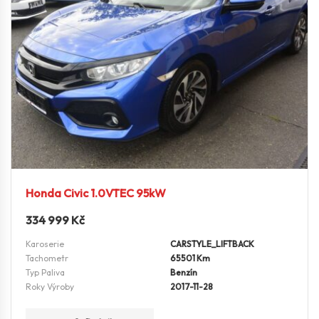
Honda Civic 1.0VTEC 95kW
334 999
Kč
Karoserie
CARSTYLE_LIFTBACK
Tachometr
65501 Km
Typ Paliva
Benzín
Roky Výroby
2017-11-28