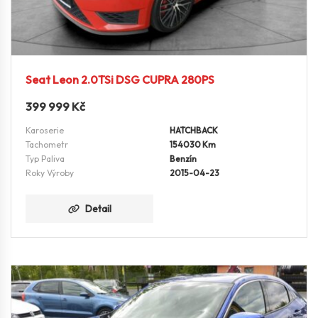
Seat Leon 2.0TSi DSG CUPRA 280PS
399 999
Kč
Karoserie
HATCHBACK
Tachometr
154030 Km
Typ Paliva
Benzín
Roky Výroby
2015-04-23
Detail