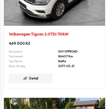
Volkswagen Tiguan 2.0TDi 110kW
469 000
Kč
Karoserie
SUV OFFROAD
Tachometr
86407 Km
Typ Paliva
Nafta
Roky Výroby
2017-03-21
Detail