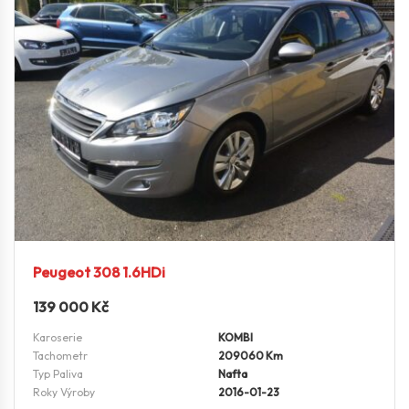
Peugeot 308 1.6HDi
139 000
Kč
Karoserie
KOMBI
Tachometr
209060 Km
Typ Paliva
Nafta
Roky Výroby
2016-01-23