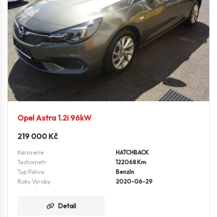
Opel Astra 1.2i 96kW
219 000
Kč
Karoserie
HATCHBACK
Tachometr
122068 Km
Typ Paliva
Benzín
Roky Výroby
2020-06-29
Detail