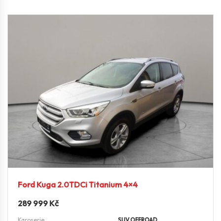
Ford Kuga 2.0TDCi Titanium 4×4
289 999
Kč
Karoserie
SUV OFFROAD