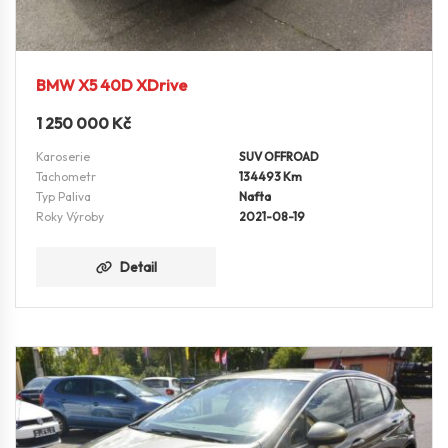
BMW X5 40D XDrive
1 250 000
Kč
Karoserie
SUV OFFROAD
Tachometr
134493 Km
Typ Paliva
Nafta
Roky Výroby
2021-08-19
Detail