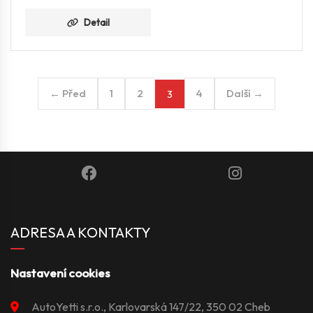
Detail
← Před
1
2
4
Další →
3
ADRESA A KONTAKTY
Nastavení cookies
AutoYetti s.r.o., Karlovarská 147/22, 350 02 Cheb