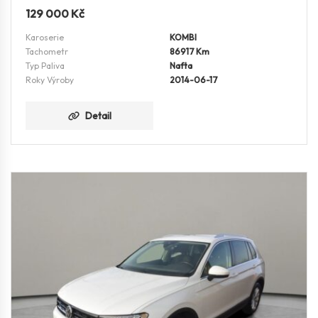
129 000
Kč
Karoserie
KOMBI
Tachometr
86917 Km
Typ Paliva
Nafta
Roky Výroby
2014-06-17
Detail