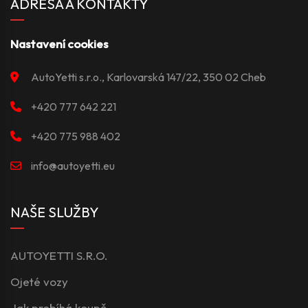
ADRESA A KONTAKTY
Nastavení cookies
AutoYetti s.r.o., Karlovarská 147/22, 350 02 Cheb
+420 777 642 221
+420 775 988 402
info@autoyetti.eu
NAŠE SLUŽBY
AUTOYETTI S.R.O.
Ojeté vozy
Jak probíhá koupě