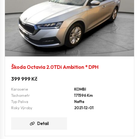
Škoda Octavia 2.0TDi Ambition * DPH
399 999
Kč
Karoserie
KOMBI
Tachometr
171596 Km
Typ Paliva
Nafta
Roky Výroby
2021-12-01
Detail