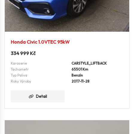
Honda Civic 1.0VTEC 95kW
334 999
Kč
Karoserie
CARSTYLE_LIFTBACK
Tachometr
65501 Km
Typ Paliva
Benzín
Roky Výroby
2017-11-28
Detail