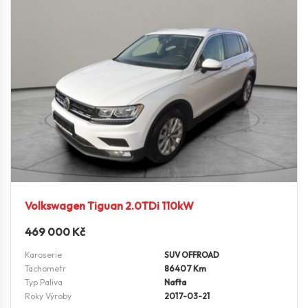
Volkswagen Tiguan 2.0TDi 110kW
469 000
Kč
Karoserie
SUV OFFROAD
Tachometr
86407 Km
Typ Paliva
Nafta
Roky Výroby
2017-03-21