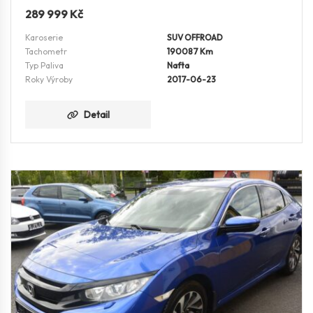
289 999
Kč
Karoserie
SUV OFFROAD
Tachometr
190087 Km
Typ Paliva
Nafta
Roky Výroby
2017-06-23
Detail