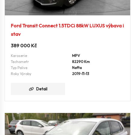
Ford Transit Connect 1.5TDCi 88kW LUXUS výbava i
stav
389 000
Kč
Karoserie
MPV
Tachometr
82290 Km
Typ Paliva
Nafta
Roky Výroby
2019-11-13
Detail