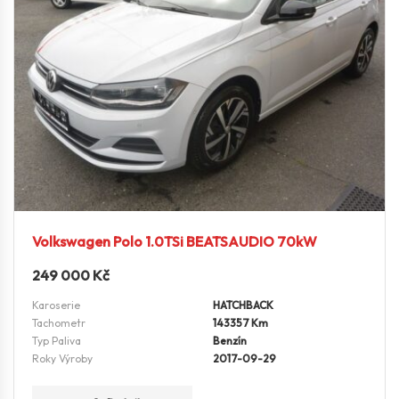
Volkswagen Polo 1.0TSi BEATSAUDIO 70kW
249 000
Kč
Karoserie
HATCHBACK
Tachometr
143357 Km
Typ Paliva
Benzín
Roky Výroby
2017-09-29