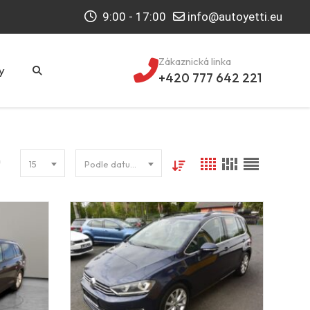
9:00 - 17:00
info@autoyetti.eu
Zákaznická linka
y
+420 777 642 221
15
Podle datumu