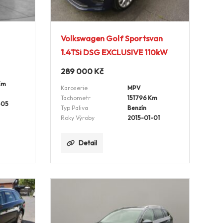
Volkswagen Golf Sportsvan
1.4TSi DSG EXCLUSIVE 110kW
289 000
Kč
Km
Karoserie
MPV
Tachometr
151796 Km
-05
Typ Paliva
Benzín
Roky Výroby
2015-01-01
Detail