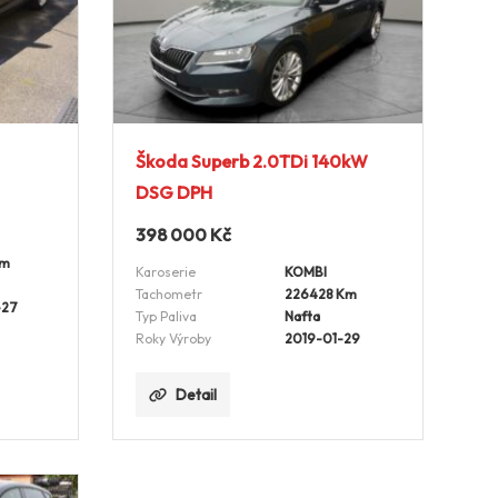
Škoda Superb 2.0TDi 140kW
DSG DPH
398 000
Kč
Km
Karoserie
KOMBI
Tachometr
226428 Km
-27
Typ Paliva
Nafta
Roky Výroby
2019-01-29
Detail