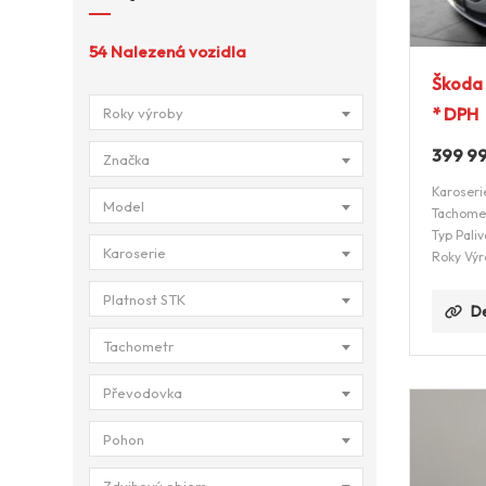
54
Nalezená vozidla
Škoda 
* DPH
Roky výroby
399 9
Značka
Karoseri
Model
Tachome
Typ Paliv
Karoserie
Roky Výr
Platnost STK
De
Tachometr
Převodovka
Pohon