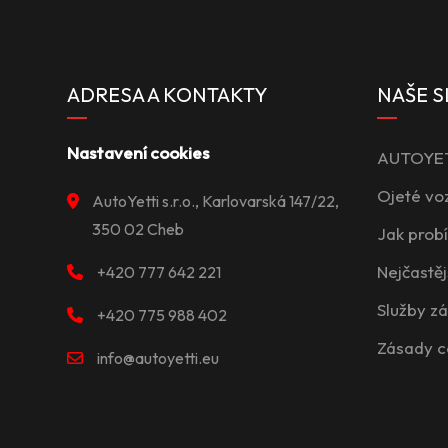
ADRESA A KONTAKTY
NAŠE S
Nastavení cookies
AUTOYETT
Ojeté vo
AutoYetti s.r.o., Karlovarská 147/22,
350 02 Cheb
Jak prob
Nejčastěj
+420 777 642 221
Služby z
+420 775 988 402
Zásady c
info@autoyetti.eu