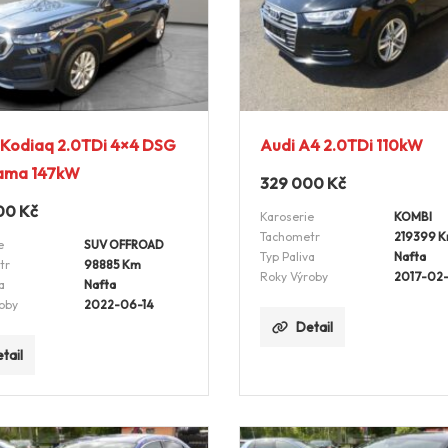
 Kodiaq 2.0TDi 4×4 DSG
Audi A4 2.0TDi 110kW
ama 147kW
329 000
Kč
00
Kč
Karoserie
KOMBI
Tachometr
219399 
e
SUV OFFROAD
Typ Paliva
Nafta
tr
98885 Km
Roky Výroby
2017-02
a
Nafta
oby
2022-06-14
Detail
tail