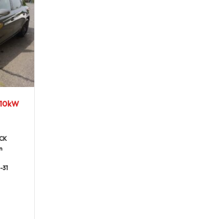
110kW
CK
m
-31