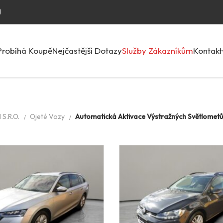
Probíhá Koupě
Nejčastější Dotazy
Služby Zákazníkům
Kontakt
S.R.O.
Ojeté Vozy
Automatická Aktivace Výstražných Světlometů