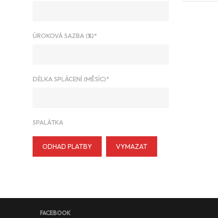
ÚROKOVÁ SAZBA (%)*
DÉLKA SPLÁCENÍ (MĚSÍC)*
SPALÁTKA
ODHAD PLATBY
VYMAZAT
FACEBOOK