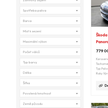
Zdvihový objem
Spotřeba paliva
Barva
Míst k sezení
Škoda
Panor
Maximální výkon
779 0
Počet válců
Karoseri
Typ barvy
Tachome
Typ Paliv
Délka
Roky Výr
Šířka
De
Povolená hmotnost
Země původu