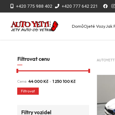
+420 775 988 402
+420 777 642 221
Domů
Ojeté Vozy
Jak 
Filtrovat cenu
AUTOYETTI 
-
Cena:
44 000
Kč
1 250 100
Kč
Filtrovat
Filtry vozidel