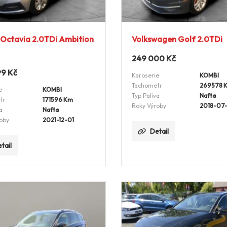
Octavia 2.0TDi Ambition
Volkswagen Golf 2.0TDi
249 000
Kč
99
Kč
Karoserie
KOMBI
Tachometr
269578 
e
KOMBI
Typ Paliva
Nafta
tr
171596 Km
Roky Výroby
2018-07
a
Nafta
oby
2021-12-01
Detail
tail