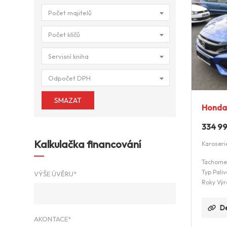
Počet majitelů
Počet klíčů
Servisní kniha
Odpočet DPH
SMAZAT
Honda 
334 9
Kalkulačka financování
Karoseri
Tachome
Typ Paliv
VÝŠE ÚVĚRU*
Roky Výr
De
AKONTACE*