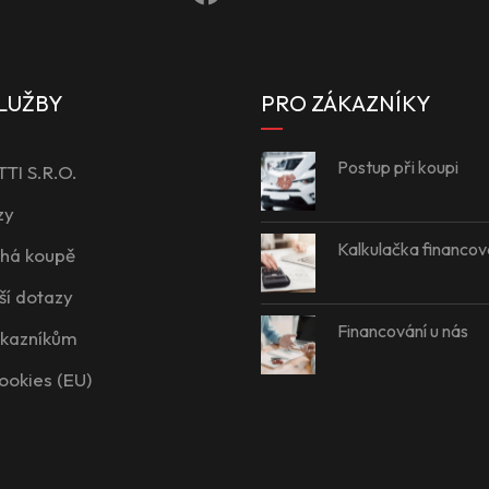
LUŽBY
PRO ZÁKAZNÍKY
Postup při koupi
I S.R.O.
zy
Kalkulačka financov
íhá koupě
ší dotazy
Financování u nás
ákazníkům
ookies (EU)