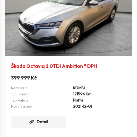
Škoda Octavia 2.0TDi Ambition * DPH
399 999
Kč
Karoserie
KOMBI
Tachometr
171596 Km
Typ Paliva
Nafta
Roky Výroby
2021-12-01
Detail