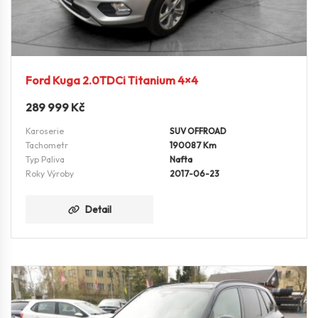
Ford Kuga 2.0TDCi Titanium 4×4
289 999
Kč
Karoserie
SUV OFFROAD
Tachometr
190087 Km
Typ Paliva
Nafta
Roky Výroby
2017-06-23
Detail