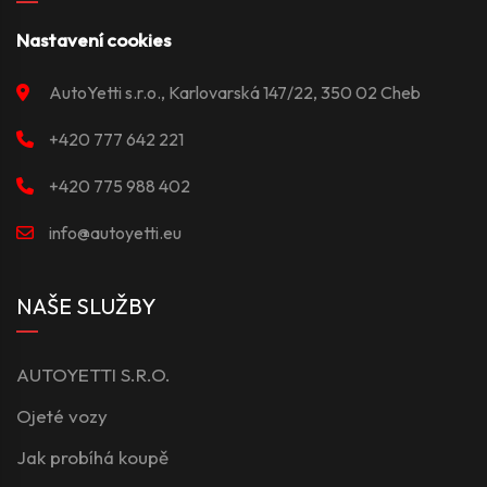
Nastavení cookies
AutoYetti s.r.o., Karlovarská 147/22, 350 02 Cheb
+420 777 642 221
+420 775 988 402
info@autoyetti.eu
NAŠE SLUŽBY
AUTOYETTI S.R.O.
Ojeté vozy
Jak probíhá koupě