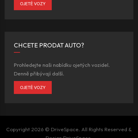
OJETÉ VOZY
CHCETE PRODAT AUTO?
Prohledejte naši nabídku ojetých vozidel.
Denně přibývají další.
OJETÉ VOZY
Copyright 2026 ©
DriveSpace
. All Rights Reserved &
Design
DriveSpace
.