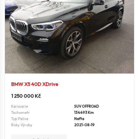
BMW X5 40D XDrive
1 250 000
Kč
Karoserie
SUV OFFROAD
Tachometr
134493 Km
Typ Paliva
Nafta
Roky Výroby
2021-08-19