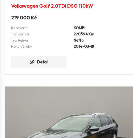
Volkswagen Golf 2.0TDi DSG 110kW
219 000
Kč
Karoserie
KOMBI
Tachometr
220594 Km
Typ Paliva
Nafta
Roky Výroby
2014-03-18
Detail