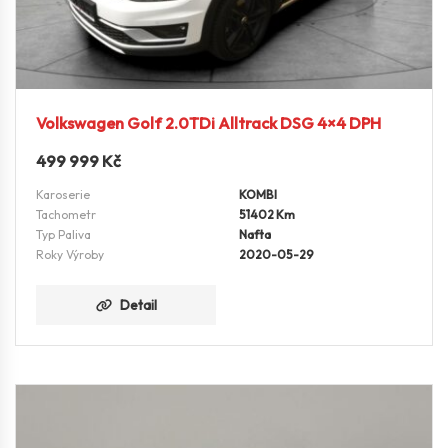
Volkswagen Golf 2.0TDi Alltrack DSG 4×4 DPH
499 999
Kč
Karoserie
KOMBI
Tachometr
51402 Km
Typ Paliva
Nafta
Roky Výroby
2020-05-29
Detail