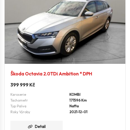
Škoda Octavia 2.0TDi Ambition * DPH
399 999
Kč
Karoserie
KOMBI
Tachometr
171596 Km
Typ Paliva
Nafta
Roky Výroby
2021-12-01
Detail