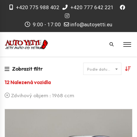
+420 775 988 402
+420 777 642 221
9:00 - 17:00
info@autoyetti.eu
Zobrazit filtr
Podle datumu
12
Nalezená vozidla
Zdvihový objem :
1968 ccm