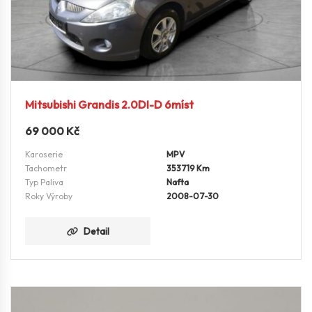
Mitsubishi Grandis 2.0DI-D 6míst
69 000
Kč
Karoserie
MPV
Tachometr
353719 Km
Typ Paliva
Nafta
Roky Výroby
2008-07-30
Detail