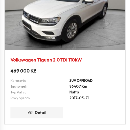
Volkswagen Tiguan 2.0TDi 110kW
469 000
Kč
Karoserie
SUV OFFROAD
Tachometr
86407 Km
Typ Paliva
Nafta
Roky Výroby
2017-03-21
Detail