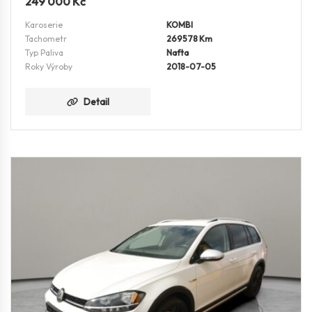
249 000
Kč
Karoserie
KOMBI
Tachometr
269578 Km
Typ Paliva
Nafta
Roky Výroby
2018-07-05
Detail