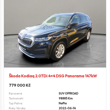
Škoda Kodiaq 2.0TDi 4×4 DSG Panorama 147kW
779 000
Kč
Karoserie
SUV OFFROAD
Tachometr
98885 Km
Typ Paliva
Nafta
Roky Výroby
2022-06-14