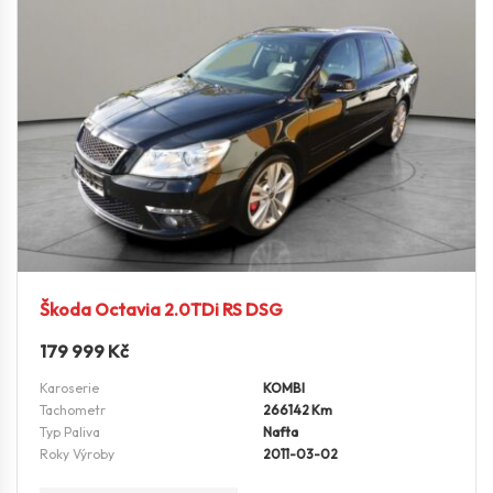
Škoda Octavia 2.0TDi RS DSG
179 999
Kč
Karoserie
KOMBI
Tachometr
266142 Km
Typ Paliva
Nafta
Roky Výroby
2011-03-02