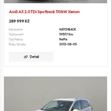
Audi A3 2.0TDi Spotback 110kW Xenon
289 999
Kč
Karoserie
HATCHBACK
Tachometr
191517 Km
Typ Paliva
Nafta
Roky Výroby
2013-08-05
Detail