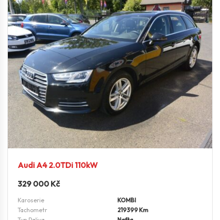
Audi A4 2.0TDi 110kW
329 000
Kč
Karoserie
KOMBI
Tachometr
219399 Km
Typ Paliva
Nafta