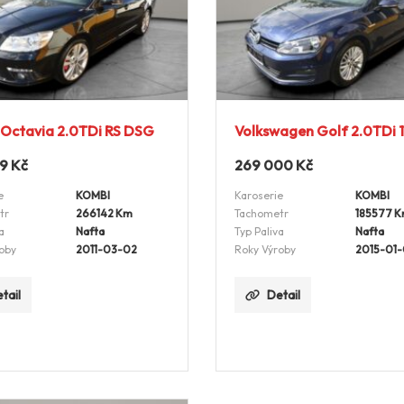
Octavia 2.0TDi RS DSG
Volkswagen Golf 2.0TDi
99
Kč
269 000
Kč
e
KOMBI
Karoserie
KOMBI
tr
266142 Km
Tachometr
185577 
a
Nafta
Typ Paliva
Nafta
oby
2011-03-02
Roky Výroby
2015-01
tail
Detail