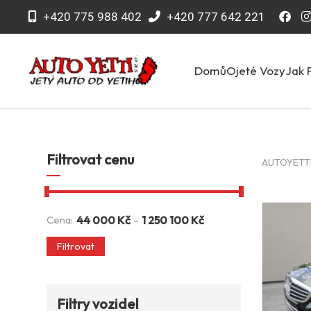
+420 775 988 402
+420 777 642 221
Domů
Ojeté Vozy
Jak 
Filtrovat cenu
AUTOYETTI 
-
Cena:
44 000
Kč
1 250 100
Kč
Filtrovat
Filtry vozidel