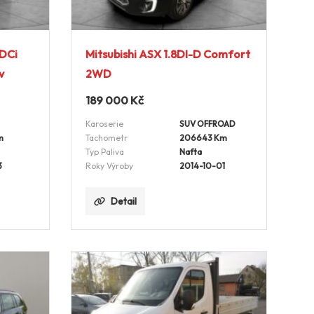
TDCi
Mitsubishi ASX 1.8DI-D Comfort
v
2WD
189 000
Kč
Karoserie
SUV OFFROAD
m
Tachometr
206643 Km
Typ Paliva
Nafta
3
Roky Výroby
2014-10-01
Detail