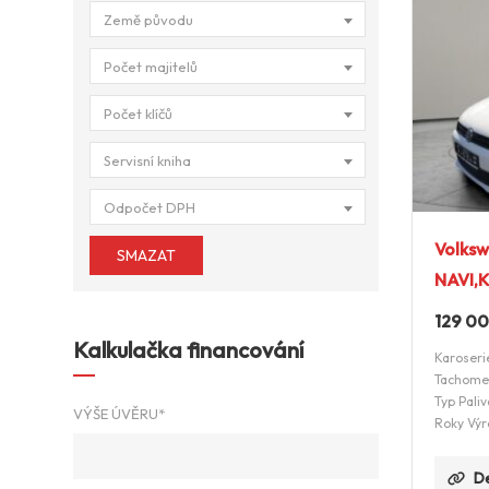
Země původu
Počet majitelů
Počet klíčů
Servisní kniha
Odpočet DPH
Volksw
SMAZAT
NAVI,
129 0
Kalkulačka financování
Karoseri
Tachome
Typ Paliv
VÝŠE ÚVĚRU*
Roky Výr
De