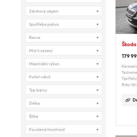
Zdvihový objem
Spotřeba paliva
Barva
Škoda 
Míst k sezení
179 9
Maximální výkon
Karoseri
Tachome
Počet válců
Typ Paliv
Roky Výr
Typ barvy
De
Délka
Šířka
Povolená hmotnost