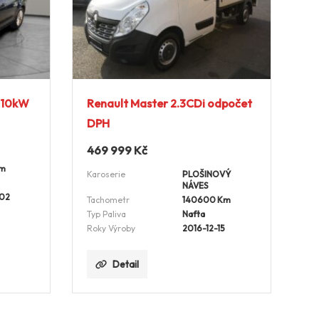
 110kW
Renault Master 2.3CDi odpočet
DPH
469 999
Kč
Km
Karoserie
PLOŠINOVÝ
NÁVES
-02
Tachometr
140600 Km
Typ Paliva
Nafta
Roky Výroby
2016-12-15
Detail