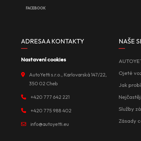
FACEBOOK
ADRESA A KONTAKTY
NAŠE S
Nastavení cookies
AUTOYETT
Ojeté vo
AutoYetti s.r.o., Karlovarská 147/22,
350 02 Cheb
Jak prob
Nejčastěj
+420 777 642 221
Služby z
+420 775 988 402
Zásady c
info@autoyetti.eu