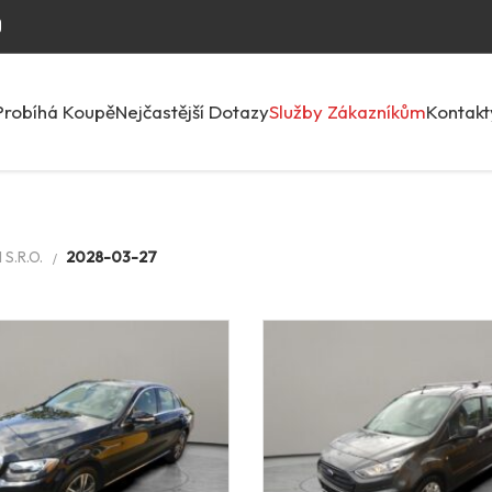
Probíhá Koupě
Nejčastější Dotazy
Služby Zákazníkům
Kontakt
S.R.O.
2028-03-27