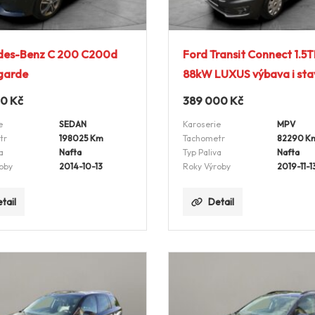
des-Benz C 200 C200d
Ford Transit Connect 1.5
garde
88kW LUXUS výbava i sta
00
Kč
389 000
Kč
e
SEDAN
Karoserie
MPV
tr
198025 Km
Tachometr
82290 K
a
Nafta
Typ Paliva
Nafta
oby
2014-10-13
Roky Výroby
2019-11-1
tail
Detail