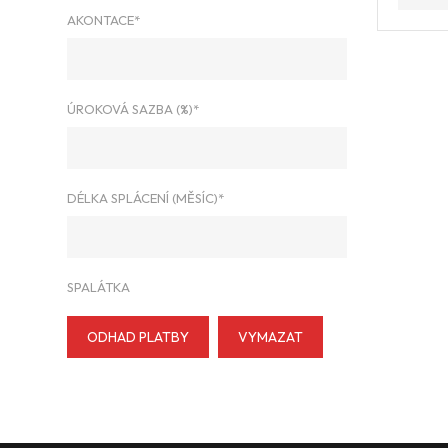
AKONTACE*
ÚROKOVÁ SAZBA (%)*
DÉLKA SPLÁCENÍ (MĚSÍC)*
SPALÁTKA
ODHAD PLATBY
VYMAZAT