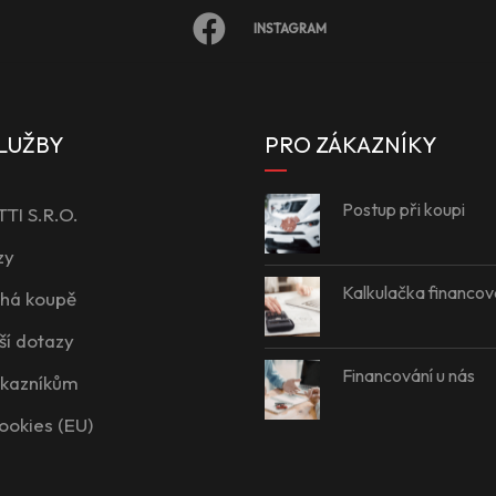
INSTAGRAM
LUŽBY
PRO ZÁKAZNÍKY
Postup při koupi
I S.R.O.
zy
Kalkulačka financov
íhá koupě
ší dotazy
Financování u nás
ákazníkům
ookies (EU)