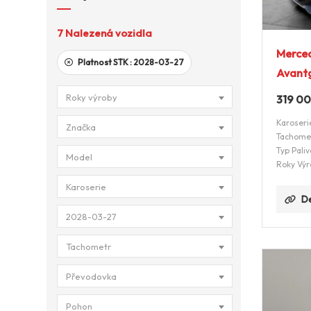
7
Nalezená vozidla
Merce
Platnost STK :
2028-03-27
Avant
Roky výroby
319 0
Karoseri
Značka
Tachome
Typ Paliv
Model
Roky Výr
Karoserie
De
2028-03-27
Tachometr
Převodovka
Pohon