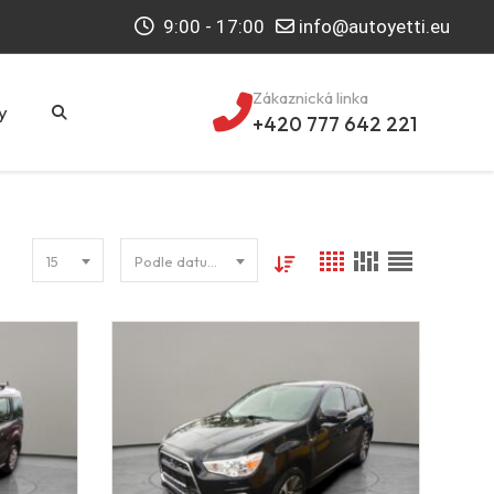
9:00 - 17:00
info@autoyetti.eu
Zákaznická linka
y
+420 777 642 221
15
Podle datumu