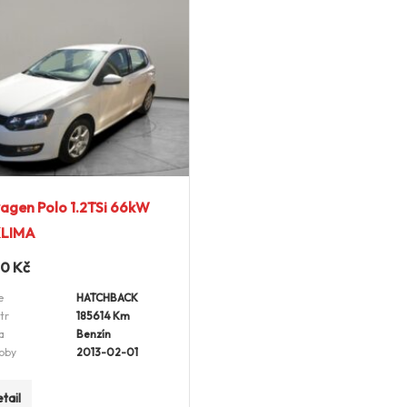
agen Polo 1.2TSi 66kW
KLIMA
00
Kč
e
HATCHBACK
tr
185614 Km
a
Benzín
oby
2013-02-01
tail