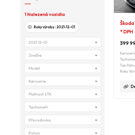
1
Nalezená vozidla
Škoda 
Roky výroby :
2021-12-01
* DPH
2021-12-01
399 9
Karoseri
Značka
Tachome
Typ Paliv
Model
Roky Výr
Karoserie
De
Platnost STK
Tachometr
Převodovka
Pohon