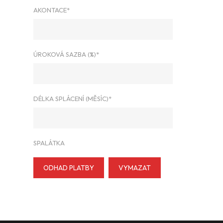
AKONTACE*
ÚROKOVÁ SAZBA (%)*
DÉLKA SPLÁCENÍ (MĚSÍC)*
SPALÁTKA
ODHAD PLATBY
VYMAZAT