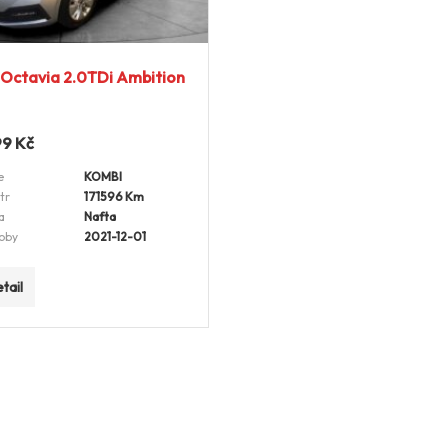
Octavia 2.0TDi Ambition
99
Kč
e
KOMBI
tr
171596 Km
a
Nafta
oby
2021-12-01
tail