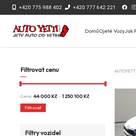
+420 775 988 402
+420 777 642 221
Domů
Ojeté Vozy
Jak 
Filtrovat cenu
AUTOYETTI 
-
Cena:
44 000
Kč
1 250 100
Kč
Filtrovat
Filtry vozidel