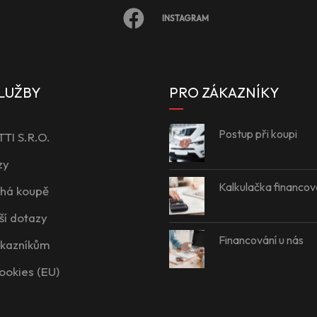
INSTAGRAM
LUŽBY
PRO ZÁKAZNÍKY
Postup při koupi
I S.R.O.
zy
Kalkulačka financov
íhá koupě
ší dotazy
Financování u nás
ákazníkům
ookies (EU)