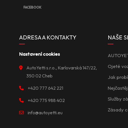
FACEBOOK
ADRESA A KONTAKTY
NAŠE S
Nastavení cookies
AUTOYETT
Ojeté vo
AutoYetti s.r.o., Karlovarská 147/22,
350 02 Cheb
Jak prob
Nejčastěj
+420 777 642 221
Služby z
+420 775 988 402
Zásady c
info@autoyetti.eu