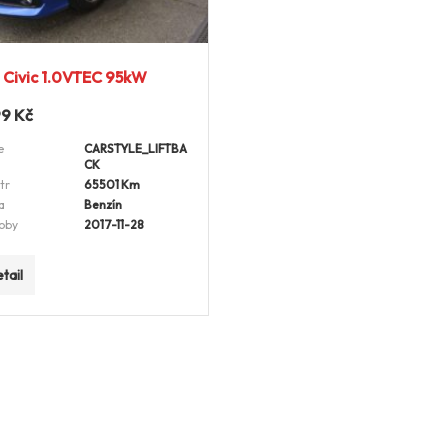
Civic 1.0VTEC 95kW
99
Kč
e
CARSTYLE_LIFTBA
CK
tr
65501 Km
a
Benzín
oby
2017-11-28
tail