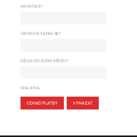
AKONTACE*
ÚROKOVÁ SAZBA (%)*
DÉLKA SPLÁCENÍ (MĚSÍC)*
SPALÁTKA
ODHAD PLATBY
VYMAZAT