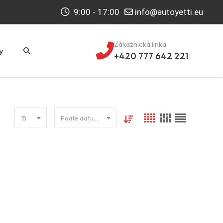
9:00 - 17:00
info@autoyetti.eu
Zákaznická linka
y
+420 777 642 221
15
Podle datumu