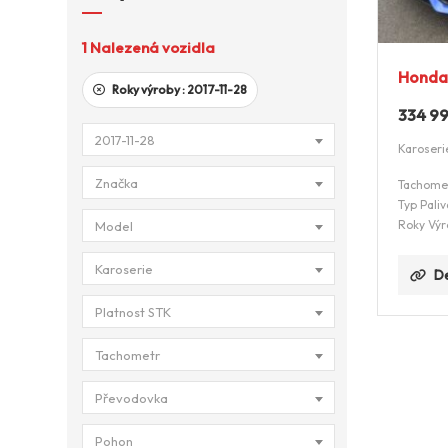
1
Nalezená vozidla
Honda 
Roky výroby :
2017-11-28
334 9
2017-11-28
Karoseri
Značka
Tachome
Typ Paliv
Roky Výr
Model
Karoserie
De
Platnost STK
Tachometr
Převodovka
Pohon