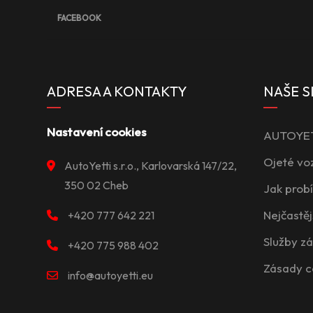
FACEBOOK
ADRESA A KONTAKTY
NAŠE S
Nastavení cookies
AUTOYETT
Ojeté vo
AutoYetti s.r.o., Karlovarská 147/22,
350 02 Cheb
Jak prob
Nejčastěj
+420 777 642 221
Služby z
+420 775 988 402
Zásady c
info@autoyetti.eu