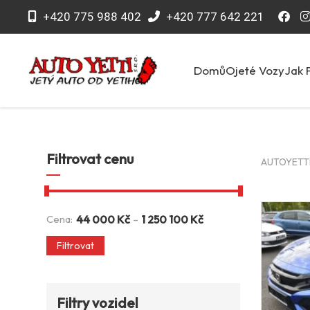
+420 775 988 402
+420 777 642 221
Domů
Ojeté Vozy
Jak 
Filtrovat cenu
AUTOYETTI 
-
Cena:
44 000
Kč
1 250 100
Kč
Filtrovat
Filtry vozidel