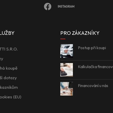
INSTAGRAM
LUŽBY
PRO ZÁKAZNÍKY
Postup při koupi
I S.R.O.
zy
Kalkulačka financov
íhá koupě
ší dotazy
Financování u nás
ákazníkům
ookies (EU)