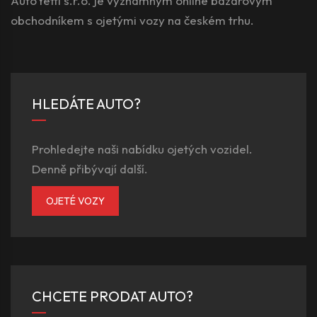
AutoYetti s.r.o. je významným online bazarovým
obchodníkem s ojetými vozy na českém trhu.
HLEDÁTE AUTO?
Prohledejte naši nabídku ojetých vozidel.
Denně přibývají další.
OJETÉ VOZY
CHCETE PRODAT AUTO?