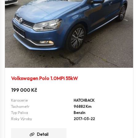
Volkswagen Polo 1.0MPi 55kW
199 000
Kč
Karoserie
HATCHBACK
Tachometr
96882 Km
Typ Paliva
Benzín
Roky Výroby
2017-03-22
Detail