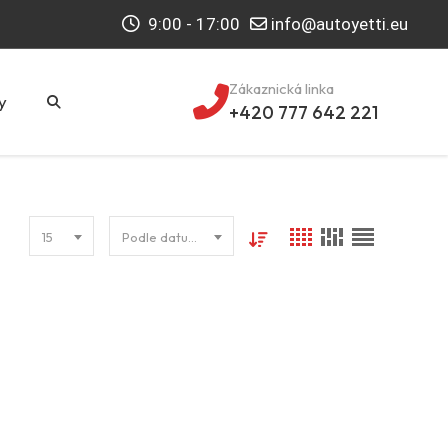
9:00 - 17:00
info@autoyetti.eu
Zákaznická linka
y
+420 777 642 221
15
Podle datumu