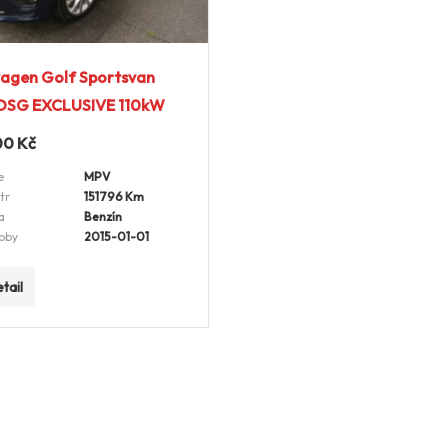
agen Golf Sportsvan
 DSG EXCLUSIVE 110kW
00
Kč
e
MPV
tr
151796 Km
a
Benzín
oby
2015-01-01
tail