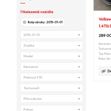
1
Nalezená vozidla
Volksw
Roky výroby :
2015-01-01
1.4TSi
2015-01-01
289 0
Karoseri
Značka
Tachome
Typ Paliv
Model
Roky Výr
Karoserie
De
Platnost STK
Tachometr
Převodovka
Pohon