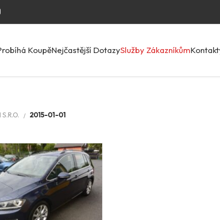
Probíhá Koupě
Nejčastější Dotazy
Služby Zákazníkům
Kontakt
S.R.O.
2015-01-01