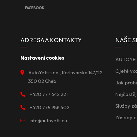
FACEBOOK
ADRESA A KONTAKTY
NAŠE S
Nastavení cookies
AUTOYETT
Ojeté vo
AutoYetti s.r.o., Karlovarská 147/22,
350 02 Cheb
Jak prob
Nejčastěj
+420 777 642 221
Služby z
+420 775 988 402
Zásady c
info@autoyetti.eu