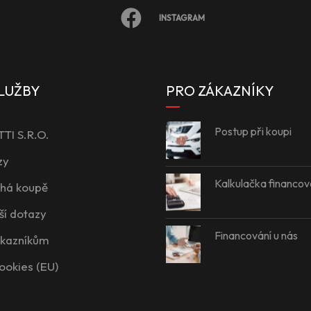
INSTAGRAM
LUŽBY
PRO ZÁKAZNÍKY
Postup při koupi
I S.R.O.
zy
Kalkulačka financov
íhá koupě
ší dotazy
Financování u nás
ákazníkům
ookies (EU)