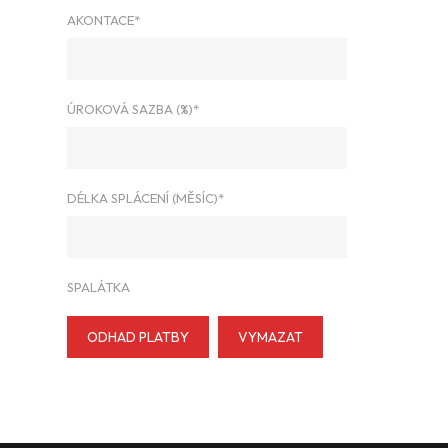
AKONTACE*
ÚROKOVÁ SAZBA (%)*
DÉLKA SPLÁCENÍ (MĚSÍC)*
SPALÁTKA
ODHAD PLATBY
VYMAZAT