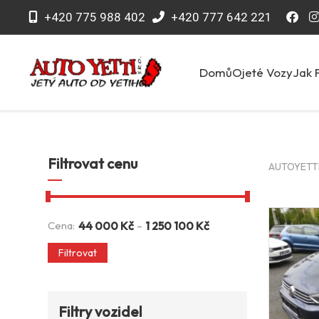
+420 775 988 402
+420 777 642 221
Domů
Ojeté Vozy
Jak 
Filtrovat cenu
AUTOYETTI 
-
Cena:
44 000
Kč
1 250 100
Kč
Filtrovat
Filtry vozidel