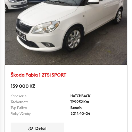
Škoda Fabia 1.2TSi SPORT
139 000
Kč
Karoserie
HATCHBACK
Tachometr
199932 Km
Typ Paliva
Benzín
Roky Výroby
2014-10-24
Detail