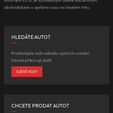
AutoYetti s.r.o. je významným online bazarovým
obchodníkem s ojetými vozy na českém trhu.
HLEDÁTE AUTO?
Prohledejte naši nabídku ojetých vozidel.
Denně přibývají další.
OJETÉ VOZY
CHCETE PRODAT AUTO?