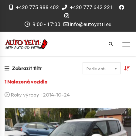
+420 775 988 402
+420 777 642 221
9:00 - 17:00
info@autoyetti.eu
Zobrazit filtr
Podle datumu
1
Nalezená vozidla
Roky výroby :
2014-10-24