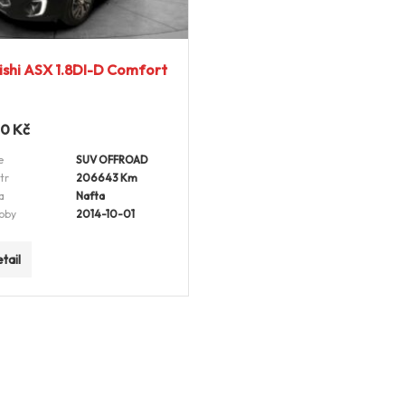
ishi ASX 1.8DI-D Comfort
00
Kč
e
SUV OFFROAD
tr
206643 Km
a
Nafta
oby
2014-10-01
tail