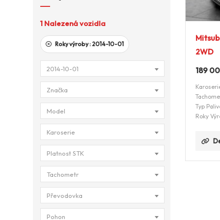
1
Nalezená vozidla
Mitsub
Roky výroby :
2014-10-01
2WD
2014-10-01
189 0
Karoseri
Značka
Tachome
Typ Paliv
Model
Roky Výr
Karoserie
De
Platnost STK
Tachometr
Převodovka
Pohon