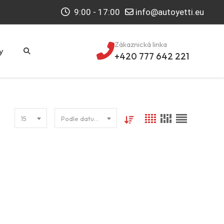
9:00 - 17:00
info@autoyetti.eu
Zákaznická linka
y
+420 777 642 221
15
Podle datumu