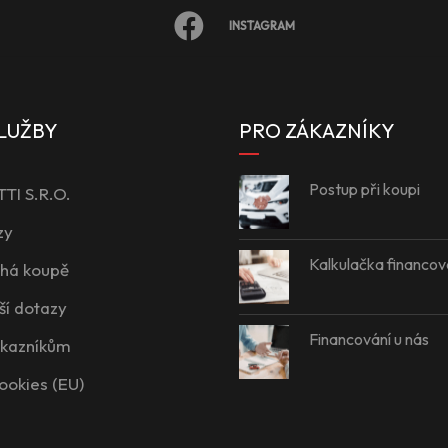
INSTAGRAM
LUŽBY
PRO ZÁKAZNÍKY
Postup při koupi
I S.R.O.
zy
Kalkulačka financov
íhá koupě
ší dotazy
Financování u nás
ákazníkům
ookies (EU)