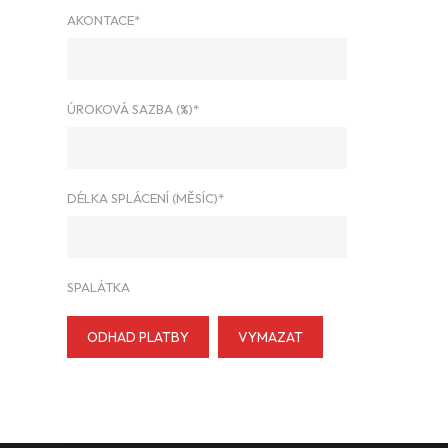
AKONTACE*
ÚROKOVÁ SAZBA (%)*
DÉLKA SPLÁCENÍ (MĚSÍC)*
SPALÁTKA
ODHAD PLATBY
VYMAZAT