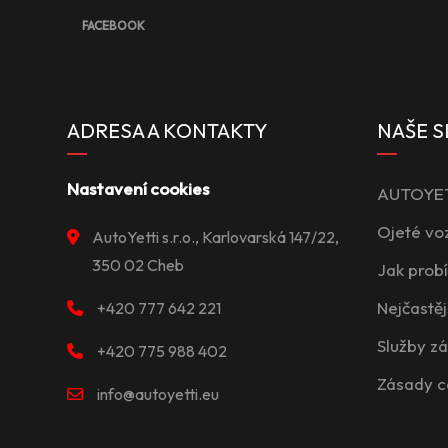
FACEBOOK
ADRESA A KONTAKTY
NAŠE S
Nastavení cookies
AUTOYETT
Ojeté vo
AutoYetti s.r.o., Karlovarská 147/22,
350 02 Cheb
Jak prob
Nejčastěj
+420 777 642 221
Služby z
+420 775 988 402
Zásady c
info@autoyetti.eu