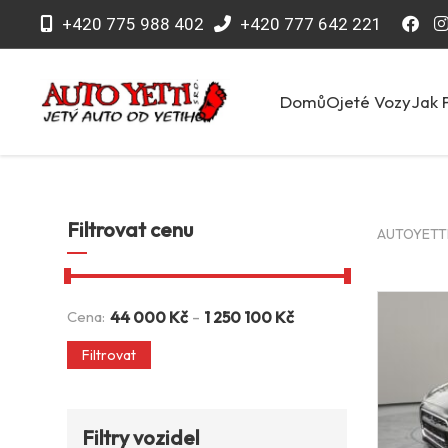
+420 775 988 402
+420 777 642 221
Domů
Ojeté Vozy
Jak 
Filtrovat cenu
AUTOYETTI 
-
Cena:
44 000
Kč
1 250 100
Kč
Filtrovat
Filtry vozidel