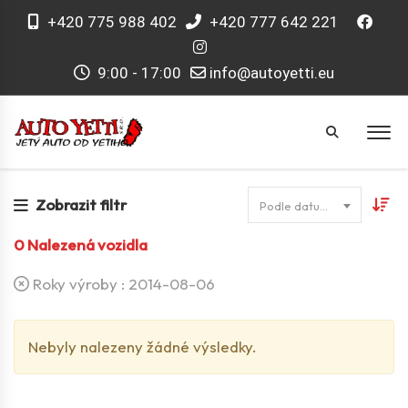
+420 775 988 402
+420 777 642 221
9:00 - 17:00
info@autoyetti.eu
Zobrazit filtr
Podle datumu
0
Nalezená vozidla
Roky výroby :
2014-08-06
Nebyly nalezeny žádné výsledky.