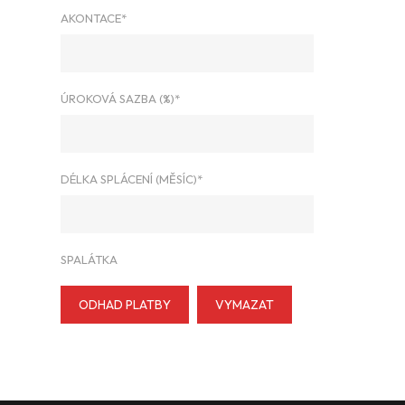
AKONTACE*
ÚROKOVÁ SAZBA (%)*
DÉLKA SPLÁCENÍ (MĚSÍC)*
SPALÁTKA
ODHAD PLATBY
VYMAZAT