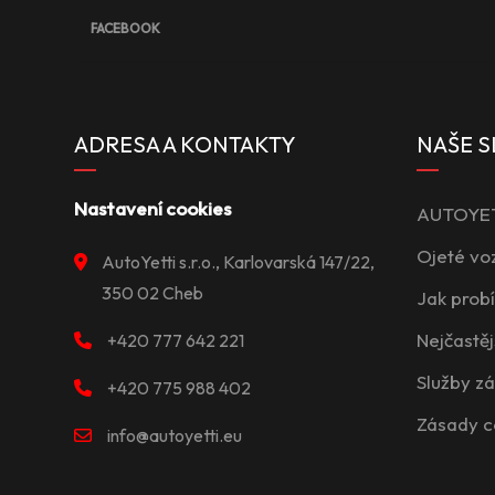
FACEBOOK
ADRESA A KONTAKTY
NAŠE S
Nastavení cookies
AUTOYETT
Ojeté vo
AutoYetti s.r.o., Karlovarská 147/22,
350 02 Cheb
Jak prob
Nejčastěj
+420 777 642 221
Služby z
+420 775 988 402
Zásady c
info@autoyetti.eu