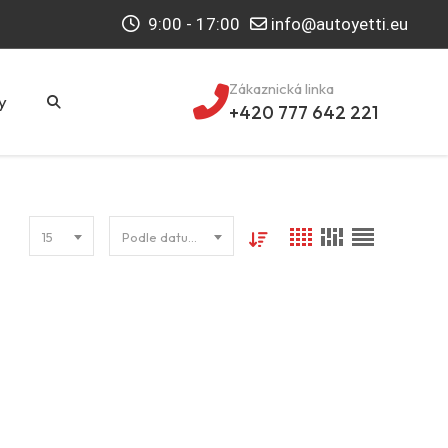
9:00 - 17:00
info@autoyetti.eu
Zákaznická linka
y
+420 777 642 221
15
Podle datumu