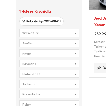
1
Nalezená vozidla
Audi A
Roky výroby :
2013-08-05
Xenon
2013-08-05
289 9
Karoseri
Značka
Tachome
Typ Paliv
Model
Roky Výr
Karoserie
De
Platnost STK
Tachometr
Převodovka
Pohon