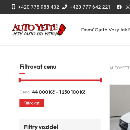
+420 775 988 402
+420 777 642 221
Domů
Ojeté Vozy
Jak 
Filtrovat cenu
AUTOYETTI 
-
Cena:
44 000
Kč
1 250 100
Kč
Filtrovat
Filtry vozidel