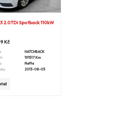
3 2.0TDi Spotback 110kW
99
Kč
e
HATCHBACK
tr
191517 Km
a
Nafta
oby
2013-08-05
tail