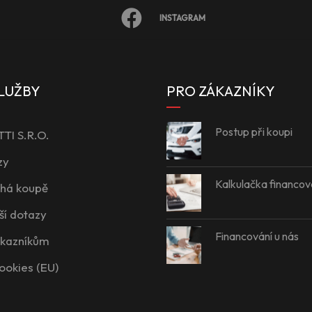
INSTAGRAM
LUŽBY
PRO ZÁKAZNÍKY
Postup při koupi
I S.R.O.
zy
Kalkulačka financov
íhá koupě
ší dotazy
Financování u nás
ákazníkům
ookies (EU)