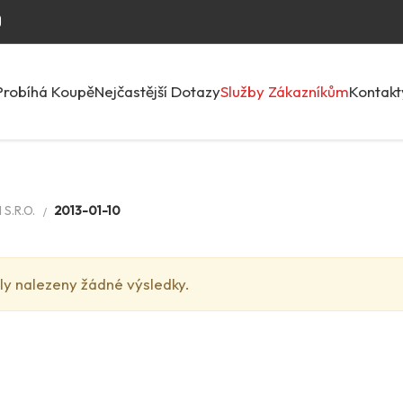
Probíhá Koupě
Nejčastější Dotazy
Služby Zákazníkům
Kontakt
S.R.O.
2013-01-10
ly nalezeny žádné výsledky.