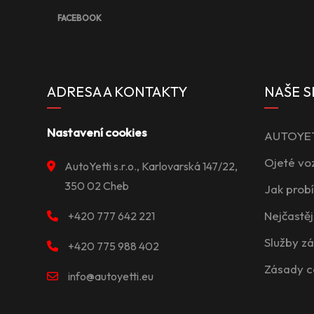
FACEBOOK
ADRESA A KONTAKTY
NAŠE S
Nastavení cookies
AUTOYETT
Ojeté vo
AutoYetti s.r.o., Karlovarská 147/22,
350 02 Cheb
Jak prob
Nejčastěj
+420 777 642 221
Služby z
+420 775 988 402
Zásady c
info@autoyetti.eu