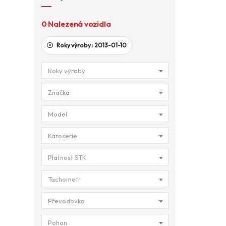
0
Nalezená vozidla
Roky výroby :
2013-01-10
Roky výroby
Značka
Model
Karoserie
Platnost STK
Tachometr
Převodovka
Pohon