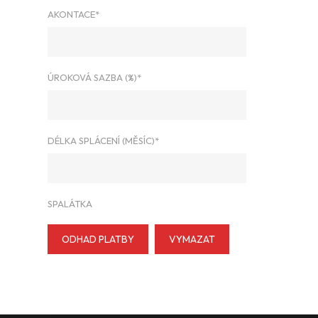
AKONTACE*
ÚROKOVÁ SAZBA (%)*
DÉLKA SPLÁCENÍ (MĚSÍC)*
SPALÁTKA
ODHAD PLATBY
VYMAZAT