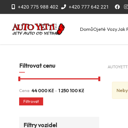
+420 775 988 402
+420 777 642 221
Domů
Ojeté Vozy
Jak 
Filtrovat cenu
AUTOYETTI 
Neby
-
Cena:
44 000
Kč
1 250 100
Kč
Filtrovat
Filtry vozidel