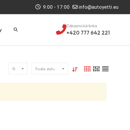
9:00 - 17:00
info@autoyetti.eu
Zákaznická linka
y
+420 777 642 221
15
Podle datumu