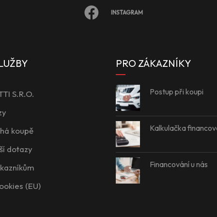
INSTAGRAM
LUŽBY
PRO ZÁKAZNÍKY
Postup při koupi
I S.R.O.
zy
Kalkulačka financov
íhá koupě
ší dotazy
Financování u nás
ákazníkům
ookies (EU)