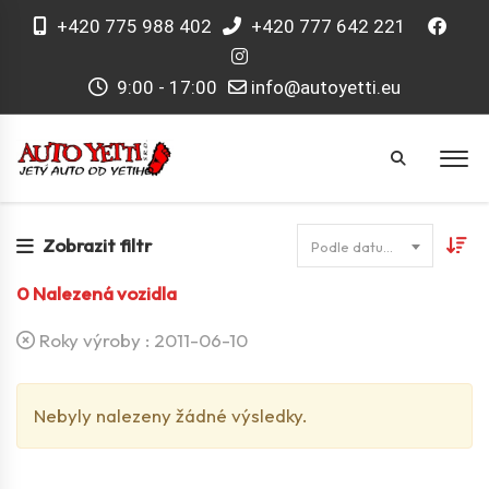
+420 775 988 402
+420 777 642 221
9:00 - 17:00
info@autoyetti.eu
Zobrazit filtr
Podle datumu
0
Nalezená vozidla
Roky výroby :
2011-06-10
Nebyly nalezeny žádné výsledky.