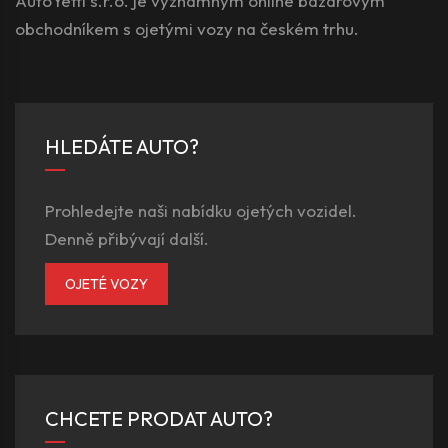
AutoYetti s.r.o. je významným online bazarovým
obchodníkem s ojetými vozy na českém trhu.
HLEDÁTE AUTO?
Prohledejte naši nabídku ojetých vozidel.
Denně přibývají další.
OJETÉ VOZY
CHCETE PRODAT AUTO?