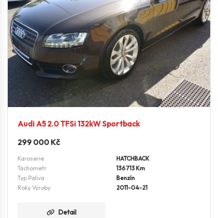
Audi A5 2.0 TFSi 132kW Sportback
299 000
Kč
Karoserie
HATCHBACK
Tachometr
136713 Km
Typ Paliva
Benzín
Roky Výroby
2011-04-21
Detail