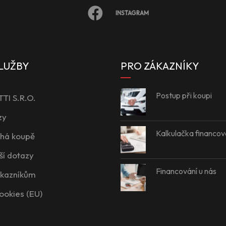
INSTAGRAM
LUŽBY
PRO ZÁKAZNÍKY
Postup při koupi
I S.R.O.
zy
Kalkulačka financov
íhá koupě
ší dotazy
Financování u nás
ákazníkům
ookies (EU)