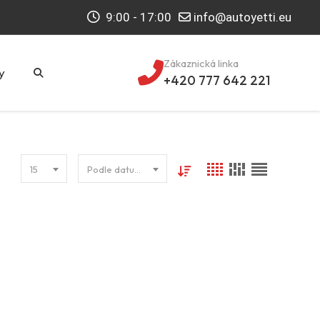
9:00 - 17:00
info@autoyetti.eu
Zákaznická linka
y
+420 777 642 221
15
Podle datumu