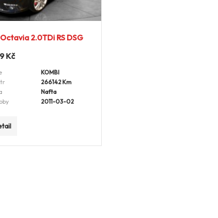
Octavia 2.0TDi RS DSG
99
Kč
e
KOMBI
tr
266142 Km
a
Nafta
oby
2011-03-02
tail