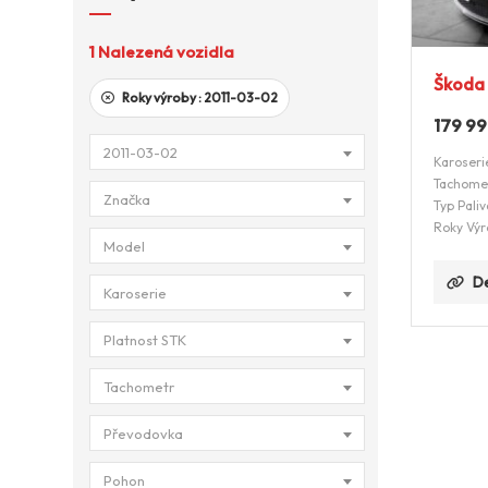
1
Nalezená vozidla
Škoda 
Roky výroby :
2011-03-02
179 9
2011-03-02
Karoseri
Tachome
Značka
Typ Paliv
Roky Výr
Model
De
Karoserie
Platnost STK
Tachometr
Převodovka
Pohon