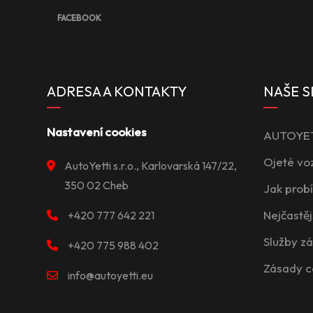
FACEBOOK
ADRESA A KONTAKTY
NAŠE S
Nastavení cookies
AUTOYETT
Ojeté vo
AutoYetti s.r.o., Karlovarská 147/22,
350 02 Cheb
Jak prob
Nejčastěj
+420 777 642 221
Služby z
+420 775 988 402
Zásady c
info@autoyetti.eu