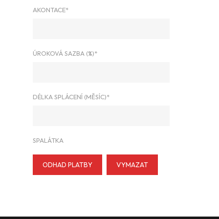
AKONTACE*
ÚROKOVÁ SAZBA (%)*
DÉLKA SPLÁCENÍ (MĚSÍC)*
SPALÁTKA
ODHAD PLATBY
VYMAZAT