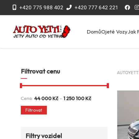
+420 775 988 402
+420 777 642 221
Domů
Ojeté Vozy
Jak 
Filtrovat cenu
AUTOYETTI 
-
Cena:
44 000
Kč
1 250 100
Kč
Filtrovat
Filtry vozidel