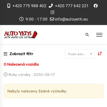
+420 775 988 402
+420 777 642 221
9:00 - 17:00
info@autoyetti.eu
Zobrazit filtr
Podle datumu
0
Nalezená vozidla
Roky výroby :
2010-05-17
Nebyly nalezeny žádné výsledky.