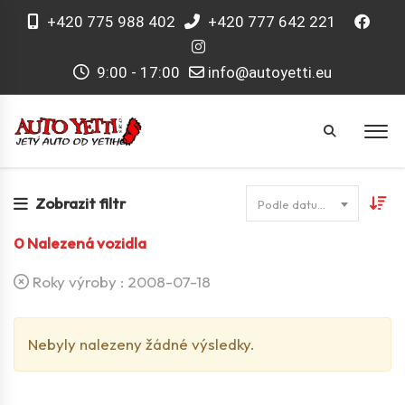
+420 775 988 402
+420 777 642 221
9:00 - 17:00
info@autoyetti.eu
Zobrazit filtr
Podle datumu
0
Nalezená vozidla
Roky výroby :
2008-07-18
Nebyly nalezeny žádné výsledky.