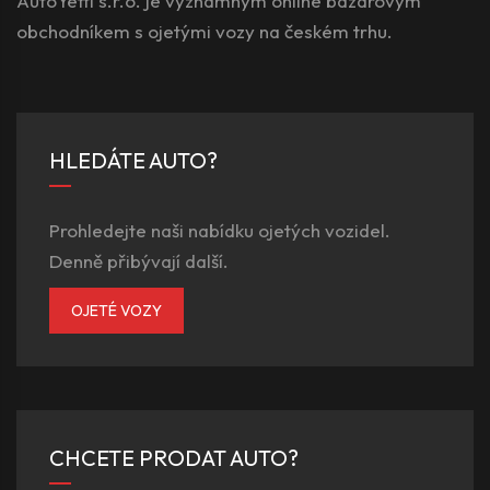
AutoYetti s.r.o. je významným online bazarovým
obchodníkem s ojetými vozy na českém trhu.
HLEDÁTE AUTO?
Prohledejte naši nabídku ojetých vozidel.
Denně přibývají další.
OJETÉ VOZY
CHCETE PRODAT AUTO?