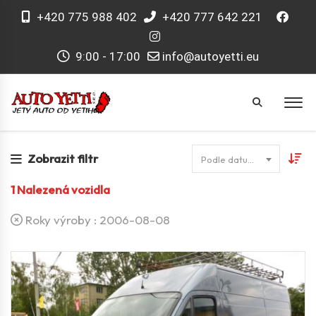
+420 775 988 402
+420 777 642 221
9:00 - 17:00
info@autoyetti.eu
Zobrazit filtr
Podle datumu
1
Nalezená vozidla
Roky výroby :
2006-08-08