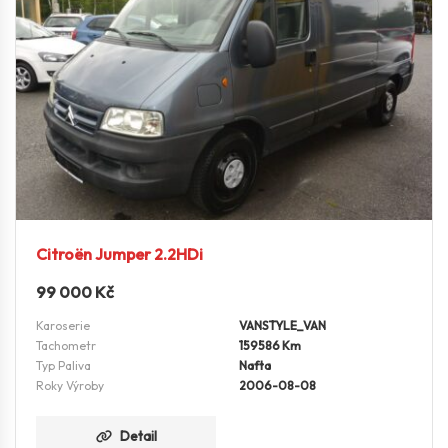
Citroën Jumper 2.2HDi
99 000
Kč
Karoserie
VANSTYLE_VAN
Tachometr
159586 Km
Typ Paliva
Nafta
Roky Výroby
2006-08-08
Detail