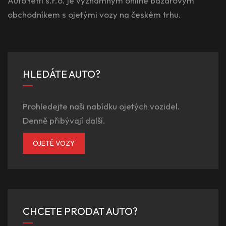
AutoYetti s.r.o. je významným online bazarovým
obchodníkem s ojetými vozy na českém trhu.
HLEDÁTE AUTO?
Prohledejte naši nabídku ojetých vozidel.
Denně přibývají další.
OJETÉ VOZY
CHCETE PRODAT AUTO?