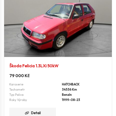
Škoda Felicia 1.3LXi 50kW
79 000
Kč
Karoserie
HATCHBACK
Tachometr
34536 Km
Typ Paliva
Benzín
Roky Výroby
1999-08-23
Detail