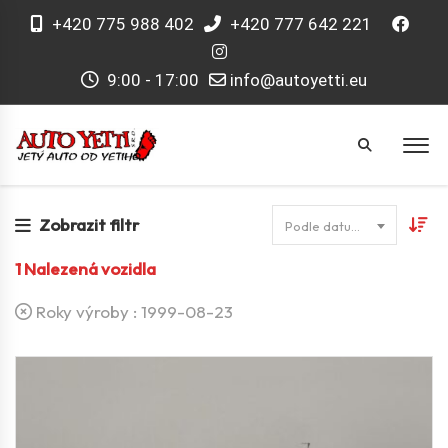
+420 775 988 402
+420 777 642 221
9:00 - 17:00
info@autoyetti.eu
Zobrazit filtr
Podle datumu
1
Nalezená vozidla
Roky výroby :
1999-08-23