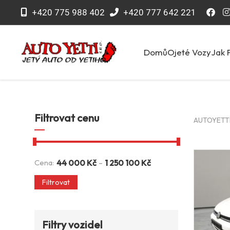
+420 775 988 402
+420 777 642 221
Domů
Ojeté Vozy
Jak 
Filtrovat cenu
AUTOYETTI 
-
Cena:
44 000
Kč
1 250 100
Kč
Filtrovat
Filtry vozidel