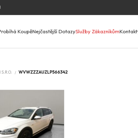
Probíhá Koupě
Nejčastější Dotazy
Služby Zákazníkům
Kontakt
S.R.O.
WVWZZZAUZLP566342