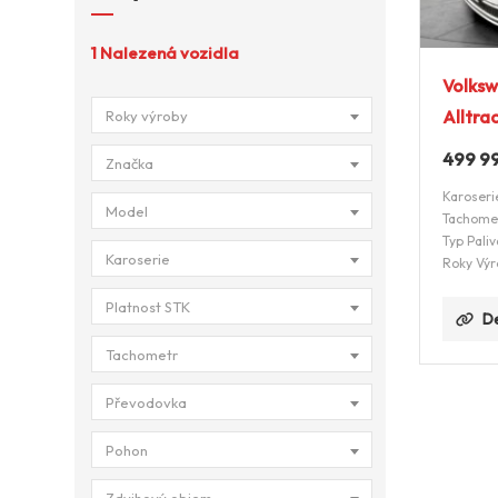
1
Nalezená vozidla
Volksw
Alltra
Roky výroby
499 9
Značka
Karoseri
Model
Tachome
Typ Paliv
Karoserie
Roky Výr
Platnost STK
De
Tachometr
Převodovka
Pohon