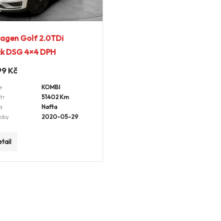
agen Golf 2.0TDi
ck DSG 4×4 DPH
99
Kč
e
KOMBI
tr
51402 Km
a
Nafta
oby
2020-05-29
tail