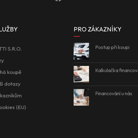
LUŽBY
PRO ZÁKAZNÍKY
Postup při koupi
I S.R.O.
zy
Kalkulačka financov
íhá koupě
ší dotazy
Financování u nás
ákazníkům
ookies (EU)