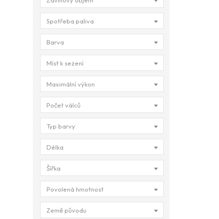
Zdvihový objem
Spotřeba paliva
Barva
Míst k sezení
Maximální výkon
Počet válců
Typ barvy
Délka
Šířka
Povolená hmotnost
Země původu