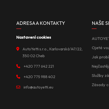
ADRESA A KONTAKTY
NAŠE S
Nastavení cookies
AUTOYETT
Ojeté vo
AutoYetti s.r.o., Karlovarská 147/22,
350 02 Cheb
Jak prob
Nejčastěj
+420 777 642 221
Služby z
+420 775 988 402
Zásady c
info@autoyetti.eu