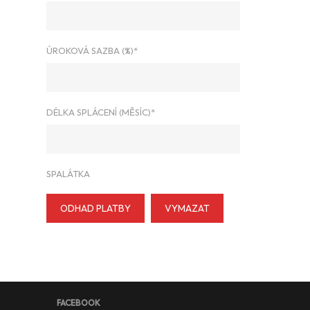
ÚROKOVÁ SAZBA (%)*
DÉLKA SPLÁCENÍ (MĚSÍC)*
SPALÁTKA
ODHAD PLATBY
VYMAZAT
FACEBOOK