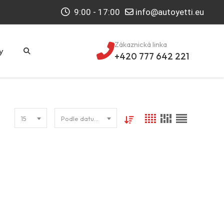
9:00 - 17:00
info@autoyetti.eu
Zákaznická linka
y
+420 777 642 221
15
Podle datumu